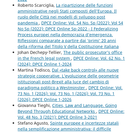
Roberto Scarciglia,
La ripartizione delle funzioni
amministrative negli Stati composti dell’Europa. Il
ruolo delle Città nei modelli di sviluppo post
pandemia
,
DPCE Online: Vol. 54 No. Sp (2022): Vol 54
No Sp (2022): DPCE Online Sp-2022 - I Federalizing
Process europei nella democrazia d’emergenza.
Riflessioni comparate a partire dai ‘primi’ 20 anni
della riforma del Titolo V della Costituzione italiana
Johan Dechepy-Tellier,
The public prosecutor’s office
in the French legal system
,
DPCE Online: Vol. 62 No. 1
(2024): DPCE Online 1-2024
Martina Todisco,
Dal «take back control» alle nuove
strategie cooperative. L’evoluzione delle geometrie
istituzionali post-Brexit alla luce del cambio di
paradigma politico a Westminster
,
DPCE Online: Vol.
73 No. 1 (2026): Vol. 73 No. 1 (2026): Vol. 73 No. 1
(2026): DPCE Online 1-2026
Giovanna Tieghi,
Cities, Law and Language. Going
Beyond Through Educational Networks
,
DPCE Online:
Vol. 48 No. 3 (2021): DPCE Online 3-2021
Stefano Agusto,
Spinte europee e incertezze statali
nella semplificazione amministrativa: il difficile