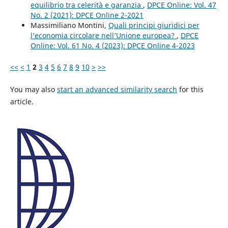
equilibrio tra celerità e garanzia
,
DPCE Online: Vol. 47
No. 2 (2021): DPCE Online 2-2021
Massimiliano Montini,
Quali principi giuridici per
l’economia circolare nell’Unione europea?
,
DPCE
Online: Vol. 61 No. 4 (2023): DPCE Online 4-2023
<<
<
1
2
3
4
5
6
7
8
9
10
>
>>
You may also
start an advanced similarity search
for this
article.