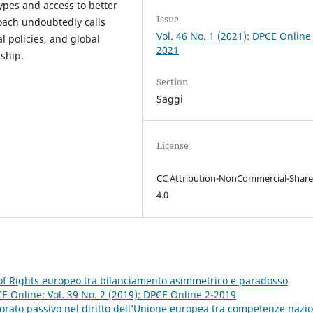
types and access to better
Issue
oach undoubtedly calls
Vol. 46 No. 1 (2021): DPCE Online
l policies, and global
2021
nship.
Section
Saggi
License
CC Attribution-NonCommercial-Share
4.0
l of Rights europeo tra bilanciamento asimmetrico e paradosso
E Online: Vol. 39 No. 2 (2019): DPCE Online 2-2019
ttorato passivo nel diritto dell’Unione europea tra competenze nazio