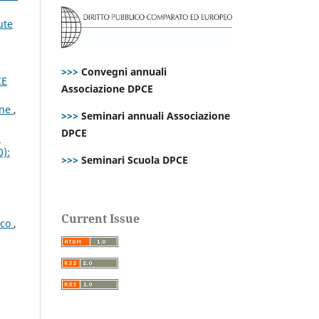
ute
>>>
Convegni annuali
CE
Associazione DPCE
ene
,
>>>
Seminari annuali Associazione
DPCE
i
0):
>>>
Seminari Scuola DPCE
Current Issue
ico
,