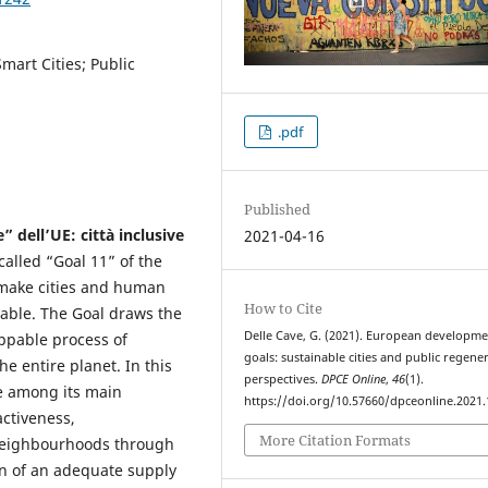
mart Cities; Public
.pdf
Published
e” dell’UE: città inclusive
2021-04-16
called “Goal 11” of the
make cities and human
How to Cite
nable. The Goal draws the
Delle Cave, G. (2021). European developm
oppable process of
goals: sustainable cities and public regene
he entire planet. In this
perspectives.
DPCE Online
,
46
(1).
de among its main
https://doi.org/10.57660/dpceonline.2021
activeness,
More Citation Formats
g neighbourhoods through
ion of an adequate supply