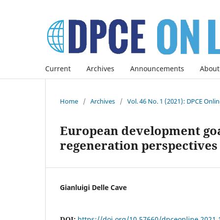
Current
Archives
Announcements
About
Home
/
Archives
/
Vol. 46 No. 1 (2021): DPCE Onli
European development goals
regeneration perspectives
Gianluigi Delle Cave
DOI:
https://doi.org/10.57660/dpceonline.2021.