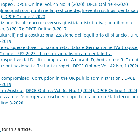
europeo
,
DPCE Online: Vol. 45 No. 4 (2020): DPCE Online 4-2020
i acquisti congiunti nella gestione degli eventi rischiosi per la sal
0): DPCE Online 2-2020
zione fiscale europea versus giustizia distributiva: un dilemma
No. 3 (2017): DPCE Online 3-2017
culturali) nella costituzionalizzazione dell’equilibrio di bilancio
,
DP
2-2019
e europeo e doveri di solidarietà. Italia e Germania nell’Antropoc
Online - SP2 2023 - Il costituzionalismo ambientale fra
spettive dal Diritto comparato – A cura di D. Amirante e R. Tarch
tuzioni nazionali e Trattati europei
,
DPCE Online: Vol. 42 No. 1 (202
 compromised: Corruption in the UK public administration
,
DPCE
1-2019
r in Austria
,
DPCE Online: Vol. 62 No. 1 (2024): DPCE Online 1-2024
ralizzato e l’emergenza: rischi ed opportunità in uno Stato tecnolog
nline 3-2020
h
for this article.