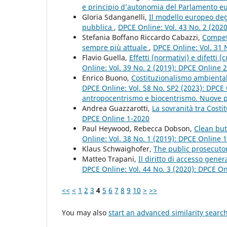
e principio d’autonomia del Parlamento 
Gloria Sdanganelli,
Il modello europeo degl
pubblica
,
DPCE Online: Vol. 43 No. 2 (202
Stefania Boffano Riccardo Cabazzi,
Competi
sempre più attuale
,
DPCE Online: Vol. 31 
Flavio Guella,
Effetti (normativi) e difetti (
Online: Vol. 39 No. 2 (2019): DPCE Online 
Enrico Buono,
Costituzionalismo ambiental
DPCE Online: Vol. 58 No. SP2 (2023): DPCE 
antropocentrismo e biocentrismo. Nuove pro
Andrea Guazzarotti,
La sovranità tra Costi
DPCE Online 1-2020
Paul Heywood, Rebecca Dobson,
Clean but
Online: Vol. 38 No. 1 (2019): DPCE Online 
Klaus Schwaighofer,
The public prosecuto
Matteo Trapani,
Il diritto di accesso gene
DPCE Online: Vol. 44 No. 3 (2020): DPCE O
<<
<
1
2
3
4
5
6
7
8
9
10
>
>>
You may also
start an advanced similarity searc