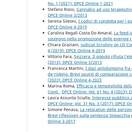
No. 1 (2021): DPCE Online 1-2021
Stefano Rossi,
Cannabis ad uso terapeutico 
DPCE Online 3/2013
Serena Sileoni,
I codici di condotta per i p
DPCE Online 4-2019
Carolina Regali Costa Do Amaral,
La feed-i
sostegno nella promozione delle energie r
Chiara Graziani,
Judicial Scrutiny on US 
4 (2019): DPCE Online 4-2019
Vittorio Fara,
Svizzera. Il popolo rifiuta l’
(2013): DPCE Online 3/2013
Francesca Martini,
I dazi antidumping fra
de-risking. Brevi spunti di comparazione 
(2023): DPCE Online 4-2023
Marina Roma,
Efficacia e tempestività dell
Conti
,
DPCE Online: Vol. 61 No. 4 (2023):
Laura Assunta Scialla,
Interesse pubblico 
DPCE Online: Vol. 31 No. 3 (2017): DPCE O
Simone Penasa,
La relocation delle persone
Brevi riflessioni sulla sentenza Slovacchia
Online 3-2017