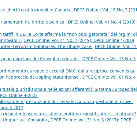
e libertà costituzionali in Canada
,
DPCE Online: Vol. 15 No. 3 (201
arlamentari, tra diritto e politica
,
DPCE Online: Vol. 41 No. 4 (2019):
n tariff in UE: la Corte afferma la “non obbligatorietà” dei regimi di
innovabili
,
DPCE Online: Vol. 41 No. 4 (2019): DPCE Online 4-2019
Counter-Terrorism Databases: The Elhady Case
,
DPCE Online: Vol. 41
elezione popolare del Consiglio federale.
,
DPCE Online: Vol. 15 No. 3
 ordinamento europeo e accordi OMC: dalla reciproca convenienza 
con l’approccio de-copling statunitense
,
DPCE Online: Vol. 61 No. 4
a tutela giurisdizionale nelle azioni afferenti il Sistema Europeo dei
 DPCE Online 4-2023
alla salute e presunzione di riservatezza: una questione di prove
,
nline 3-2017
 richiedenti asilo: un sistema legittimo, giustificato e … inattuato?
 e Ungheria c. Consiglio
,
DPCE Online: Vol. 31 No. 3 (2017): DPCE