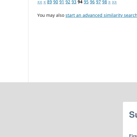
<<
<
89
90
91
92
93
94
95
96
97
98
>
>>
You may also
start an advanced similarity searc