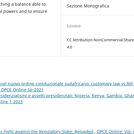
ching a balance able to
Sezione Monografica
nal powers and to ensure
License
CC Attribution-NonCommercial-Share
4.0
nel nuovo ordine costituzionale sudafricano: customary law vs Bill 
): DPCE Online Sp-2021
esidenzialismi e assetti presidenziali: Nigeria, Kenya, Gambia, Gh
nline 1-2023
s Fight against the Regulatory State: Reloaded
,
DPCE Online: Vol. 