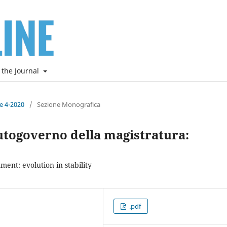
 the Journal
ne 4-2020
/
Sezione Monografica
utogoverno della magistratura:
ment: evolution in stability
.pdf