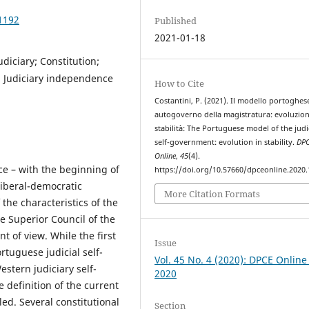
1192
Published
2021-01-18
diciary; Constitution;
s; Judiciary independence
How to Cite
Costantini, P. (2021). Il modello portoghes
autogoverno della magistratura: evoluzion
stabilità: The Portuguese model of the judi
self-government: evolution in stability.
DP
Online
,
45
(4).
e – with the beginning of
https://doi.org/10.57660/dpceonline.2020
liberal-democratic
More Citation Formats
 the characteristics of the
he Superior Council of the
t of view. While the first
Issue
rtuguese judicial self-
Vol. 45 No. 4 (2020): DPCE Online
stern judiciary self-
2020
 definition of the current
ed. Several constitutional
Section