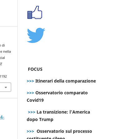
e di
e nella
cial
CE
FOCUS
.1192
>>>
Itinerari della comparazione
>>>
Osservatorio comparato
Covid19
>>>
La transizione: l’America
 4-
dopo Trump
>>>
Osservatorio sul processo
costituente cileno