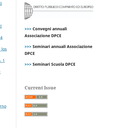
ti
I
>>>
Convegni annuali
Associazione DPCE
 4
>>>
Seminari annuali Associazione
 los
DPCE
. 1
>>>
Seminari Scuola DPCE
:
Current Issue
erno