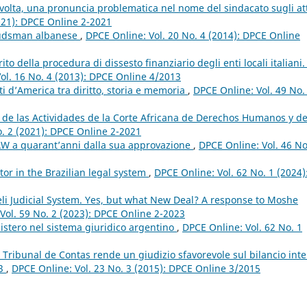
volta, una pronuncia problematica nel nome del sindacato sugli at
021): DPCE Online 2-2021
budsman albanese
,
DPCE Online: Vol. 20 No. 4 (2014): DPCE Online
to della procedura di dissesto finanziario degli enti locali italiani. 
ol. 16 No. 4 (2013): DPCE Online 4/2013
 d’America tra diritto, storia e memoria
,
DPCE Online: Vol. 49 No.
 de las Actividades de la Corte Africana de Derechos Humanos y de
o. 2 (2021): DPCE Online 2-2021
W a quarant’anni dalla sua approvazione
,
DPCE Online: Vol. 46 No
or in the Brazilian legal system
,
DPCE Online: Vol. 62 No. 1 (2024)
eli Judicial System. Yes, but what New Deal? A response to Moshe
Vol. 59 No. 2 (2023): DPCE Online 2-2023
nistero nel sistema giuridico argentino
,
DPCE Online: Vol. 62 No. 1
Tribunal de Contas rende un giudizio sfavorevole sul bilancio int
13
,
DPCE Online: Vol. 23 No. 3 (2015): DPCE Online 3/2015