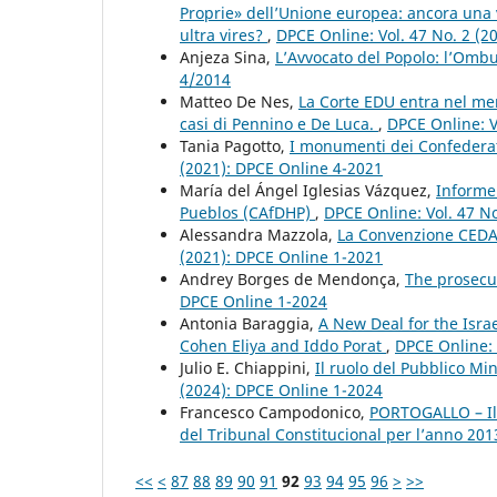
Proprie» dell’Unione europea: ancora una 
ultra vires?
,
DPCE Online: Vol. 47 No. 2 (2
Anjeza Sina,
L’Avvocato del Popolo: l’Om
4/2014
Matteo De Nes,
La Corte EDU entra nel meri
casi di Pennino e De Luca.
,
DPCE Online: V
Tania Pagotto,
I monumenti dei Confederati
(2021): DPCE Online 4-2021
María del Ángel Iglesias Vázquez,
Informe
Pueblos (CAfDHP)
,
DPCE Online: Vol. 47 N
Alessandra Mazzola,
La Convenzione CEDA
(2021): DPCE Online 1-2021
Andrey Borges de Mendonça,
The prosecut
DPCE Online 1-2024
Antonia Baraggia,
A New Deal for the Isra
Cohen Eliya and Iddo Porat
,
DPCE Online: 
Julio E. Chiappini,
Il ruolo del Pubblico Mi
(2024): DPCE Online 1-2024
Francesco Campodonico,
PORTOGALLO – Il 
del Tribunal Constitucional per l’anno 20
<<
<
87
88
89
90
91
92
93
94
95
96
>
>>