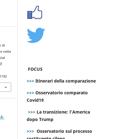
e di
e nella
cial
CE
FOCUS
.1192
>>>
Itinerari della comparazione
>>>
Osservatorio comparato
Covid19
>>>
La transizione: l’America
 4-
dopo Trump
>>>
Osservatorio sul processo
costituente cileno