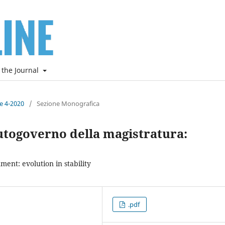
 the Journal
ne 4-2020
/
Sezione Monografica
utogoverno della magistratura:
ment: evolution in stability
.pdf