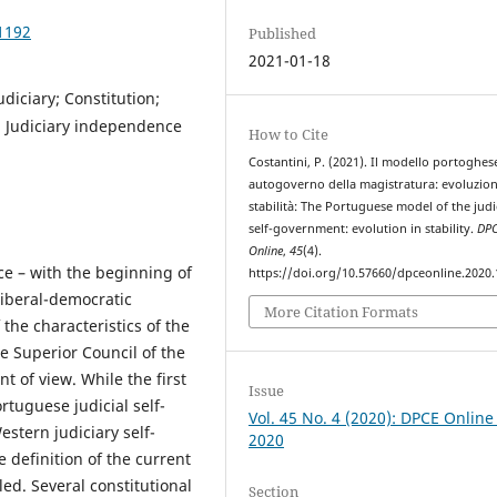
1192
Published
2021-01-18
diciary; Constitution;
s; Judiciary independence
How to Cite
Costantini, P. (2021). Il modello portoghes
autogoverno della magistratura: evoluzion
stabilità: The Portuguese model of the judi
self-government: evolution in stability.
DP
Online
,
45
(4).
e – with the beginning of
https://doi.org/10.57660/dpceonline.2020
liberal-democratic
More Citation Formats
 the characteristics of the
he Superior Council of the
t of view. While the first
Issue
rtuguese judicial self-
Vol. 45 No. 4 (2020): DPCE Online
stern judiciary self-
2020
 definition of the current
ed. Several constitutional
Section