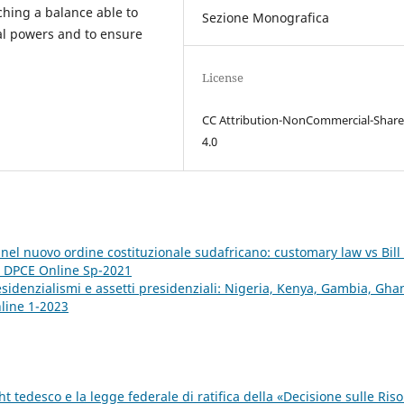
ching a balance able to
Sezione Monografica
nal powers and to ensure
License
CC Attribution-NonCommercial-Share
4.0
nel nuovo ordine costituzionale sudafricano: customary law vs Bill 
): DPCE Online Sp-2021
esidenzialismi e assetti presidenziali: Nigeria, Kenya, Gambia, Gh
nline 1-2023
 tedesco e la legge federale di ratifica della «Decisione sulle Ris