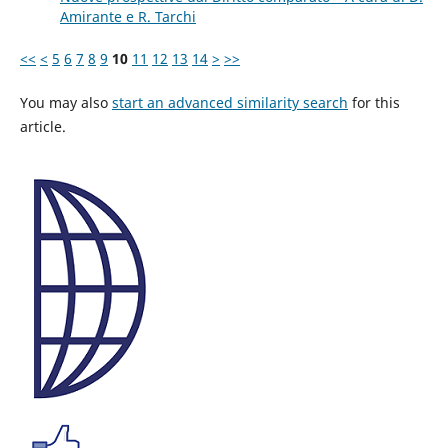
Amirante e R. Tarchi
<<
<
5
6
7
8
9
10
11
12
13
14
>
>>
You may also
start an advanced similarity search
for this
article.