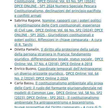
Costituzione
,
DPCE Online: Vol. 63 No. SP1 (2024):
DPCE ONLINE - SP1 2024 Numero Speciale Pescara
Costituzionalismo, declinazioni del principio pacifista
e conflitti armati
Sabrina Ragone,
Nomine, rapporti con i poteri politici
e legittimazione delle Corti costituzionali: esperienze
di Civil Law
,
DPCE Online: Vol. 66 No. SP2 (2024): DPCE
ONLINE - SP1 2025 - Giurisdizioni costituzionali e
poteri politici. Riflessioni in chiave comparata - A cura
di R. Tarchi
Diletta Pamelin,
Il diritto alla protezione della salute
della persona straniera in Francia: fondamento
giuridico, differenziazione legale, status sociale
,
DPCE
Online: Vol. 37 No. 4 (2018): DPCE Online 4-2018
Enrico Buono,
Coordinate temporali dell’Antropocene:
un diverso orizzonte giuridico
,
DPCE Online: Vol. 64
No. 2 (2024): DPCE Online 2-2024
Carla Bassu,
Il costituzionalismo ambientale alla prova
delle Corti: il ruolo del formante giurisprudenziale nei
modelli di Common Law
,
DPCE Online: Vol. 58 No. SP2
(2023): DPCE Online - SP2 2023 - Il costituzionalismo
ambientale fra antropocentrismo e biocentrismo.
Nuove prospettive dal Diritto comparato – A cura di D.