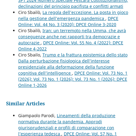
SP1 2024 Numero Speciale Pescara Costituzionalismo,
declinazioni del principio pacifista e conflitti armati
Ciro Sbailò,
La regola dell’eccezione. La posta in gioco
nella gestione dell’emergenza pandemica
,
DPCE
Online: Vol. 44 No. 3 (2020): DPCE Online 3-2020
Ciro Sbailò,
Iran: un terremoto nella Umma, che avrà
conseguenze anche nei rapporti tra democrazie e
autocrazie
,
DPCE Online: Vol. 55 No. 4 (2022): DPCE
Online 4-2022
Ciro Sbailo,
Trump e la frattura epistemica dello stato
Dalla perturbazione fisiologica dell’interesse
presidenziale alla deformazione della funzione
cognitiva dell’intelligence
,
DPCE Online: Vol. 73 No. 1
(2026): Vol. 73 No. 1 (2026): Vol. 73 No. 1 (2026): DPCE
Online 1-2026
Similar Articles
Giampaolo Parodi,
Lineamenti della produzione
normativa durante la pandemia. Approdi
giurisprudenziali e profili di comparazione con
l’esperienza tedesca
,
DPCE Online: Vol. 57 No. 1