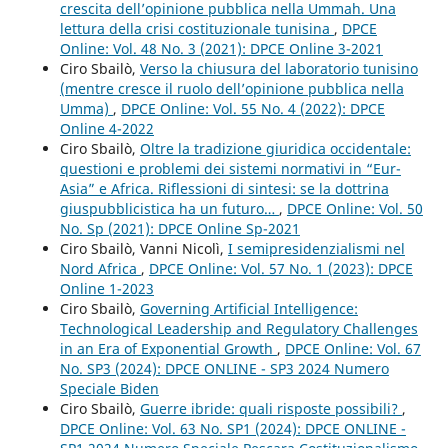
crescita dell’opinione pubblica nella Ummah. Una
lettura della crisi costituzionale tunisina
,
DPCE
Online: Vol. 48 No. 3 (2021): DPCE Online 3-2021
Ciro Sbailò,
Verso la chiusura del laboratorio tunisino
(mentre cresce il ruolo dell’opinione pubblica nella
Umma)
,
DPCE Online: Vol. 55 No. 4 (2022): DPCE
Online 4-2022
Ciro Sbailò,
Oltre la tradizione giuridica occidentale:
questioni e problemi dei sistemi normativi in “Eur-
Asia” e Africa. Riflessioni di sintesi: se la dottrina
giuspubblicistica ha un futuro…
,
DPCE Online: Vol. 50
No. Sp (2021): DPCE Online Sp-2021
Ciro Sbailò, Vanni Nicolì,
I semipresidenzialismi nel
Nord Africa
,
DPCE Online: Vol. 57 No. 1 (2023): DPCE
Online 1-2023
Ciro Sbailò,
Governing Artificial Intelligence:
Technological Leadership and Regulatory Challenges
in an Era of Exponential Growth
,
DPCE Online: Vol. 67
No. SP3 (2024): DPCE ONLINE - SP3 2024 Numero
Speciale Biden
Ciro Sbailò,
Guerre ibride: quali risposte possibili?
,
DPCE Online: Vol. 63 No. SP1 (2024): DPCE ONLINE -