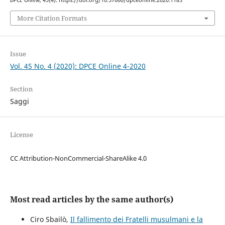
DPCE Online
,
45
(4). https://doi.org/10.57660/dpceonline.2020.1185
More Citation Formats
Issue
Vol. 45 No. 4 (2020): DPCE Online 4-2020
Section
Saggi
License
CC Attribution-NonCommercial-ShareAlike 4.0
Most read articles by the same author(s)
Ciro Sbailò,
Il fallimento dei Fratelli musulmani e la