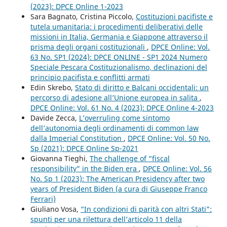
(2023): DPCE Online 1-2023
Sara Bagnato, Cristina Piccolo,
Costituzioni pacifiste e
tutela umanitaria: i procedimenti deliberativi delle
missioni in Italia, Germania e Giappone attraverso il
prisma degli organi costituzionali
,
DPCE Online: Vol.
63 No. SP1 (2024): DPCE ONLINE - SP1 2024 Numero
Speciale Pescara Costituzionalismo, declinazioni del
principio pacifista e conflitti armati
Edin Skrebo,
Stato di diritto e Balcani occidentali: un
percorso di adesione all’Unione europea in salita
,
DPCE Online: Vol. 61 No. 4 (2023): DPCE Online 4-2023
Davide Zecca,
L’overruling come sintomo
dell’autonomia degli ordinamenti di common law
dalla Imperial Constitution
,
DPCE Online: Vol. 50 No.
Sp (2021): DPCE Online Sp-2021
Giovanna Tieghi,
The challenge of “fiscal
responsibility” in the Biden era
,
DPCE Online: Vol. 56
No. Sp 1 (2023): The American Presidency after two
years of President Biden (a cura di Giuseppe Franco
Ferrari)
Giuliano Vosa,
“In condizioni di parità con altri Stati”:
spunti per una rilettura dell’articolo 11 della