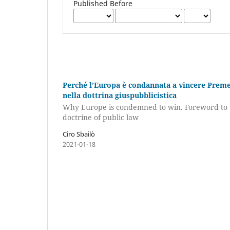
Published Before
Perché l’Europa è condannata a vincere Premes
nella dottrina giuspubblicistica
Why Europe is condemned to win. Foreword to th
doctrine of public law
Ciro Sbailò
2021-01-18