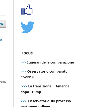
ch
no
FOCUS
>>>
Itinerari della comparazione
>>>
Osservatorio comparato
Covid19
items
>>>
La transizione: l’America
dopo Trump
>>>
Osservatorio sul processo
costituente cileno