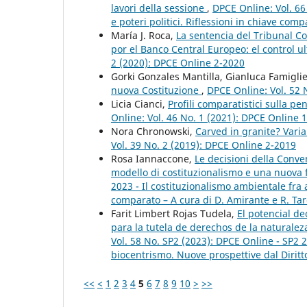
lavori della sessione
,
DPCE Online: Vol. 66
e poteri politici. Riflessioni in chiave comp
María J. Roca,
La sentencia del Tribunal 
por el Banco Central Europeo: el control u
2 (2020): DPCE Online 2-2020
Gorki Gonzales Mantilla, Gianluca Famiglie
nuova Costituzione
,
DPCE Online: Vol. 52 
Licia Cianci,
Profili comparatistici sulla pe
Online: Vol. 46 No. 1 (2021): DPCE Online 
Nora Chronowski,
Carved in granite? Vari
Vol. 39 No. 2 (2019): DPCE Online 2-2019
Rosa Iannaccone,
Le decisioni della Conve
modello di costituzionalismo e una nuova 
2023 - Il costituzionalismo ambientale fra
comparato – A cura di D. Amirante e R. Tar
Farit Limbert Rojas Tudela,
El potencial de
para la tutela de derechos de la naturalez
Vol. 58 No. SP2 (2023): DPCE Online - SP2 
biocentrismo. Nuove prospettive dal Diritt
<<
<
1
2
3
4
5
6
7
8
9
10
>
>>