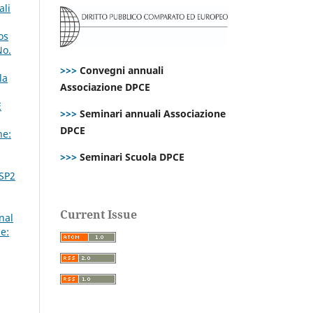
ali
os
No.
>>>
Convegni annuali
la
Associazione DPCE
E
>>>
Seminari annuali Associazione
DPCE
ne:
>>>
Seminari Scuola DPCE
 SP2
Current Issue
nal
e: