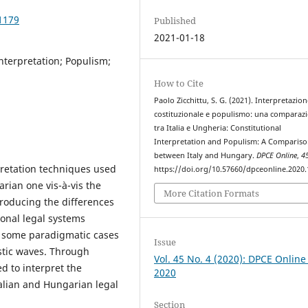
1179
Published
2021-01-18
interpretation; Populism;
How to Cite
Paolo Zicchittu, S. G. (2021). Interpretazio
costituzionale e populismo: una comparaz
tra Italia e Ungheria: Constitutional
Interpretation and Populism: A Comparis
between Italy and Hungary.
DPCE Online
,
4
pretation techniques used
https://doi.org/10.57660/dpceonline.2020
arian one vis-à-vis the
More Citation Formats
troducing the differences
ional legal systems
e some paradigmatic cases
Issue
istic waves. Through
Vol. 45 No. 4 (2020): DPCE Online
d to interpret the
2020
Italian and Hungarian legal
Section