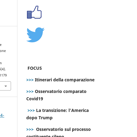
ne
ione
on
FOCUS
5
(4).
.1179
>>>
Itinerari della comparazione
>>>
Osservatorio comparato
Covid19
>>>
La transizione: l’America
 4-
dopo Trump
>>>
Osservatorio sul processo
costituente cileno