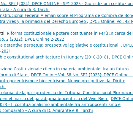
 No. SP2 (2024): DPCE ONLINE - SP1 2025 - Giurisdizioni costituzion
arata - A cura di R. Tarchi
Constitucional Federal Alemán sobre el Programa de Compra de Bon
ltra vires y la primacía del Derecho Europeo
,
DPCE Online: Vol. 43 
tti,
Riforma costituzionale e potere costituente in Perù In cerca del
No. 2 (2022): DPCE Online 2-2022
na detentiva perpetua: prospettive legislative e costituzionali
,
DPC
1-2021
able constitutional architecture in Hungary (2010-2018)
,
DPCE Onli
nzione Costituzionale cilena in materia ambientale: tra un futuro
forma di Stato
,
DPCE Online: Vol. 58 No. SP2 (2023): DPCE Online -
 antropocentrismo e biocentrismo. Nuove prospettive dal Diritto
chi
colonial de la jurisprudencia del Tribunal Constitucional Plurinacio
a en el marco del paradigma biocéntrico del Vivir Bien
,
DPCE Onlin
2023 - Il costituzionalismo ambientale fra antropocentrismo e
o comparato – A cura di D. Amirante e R. Tarchi