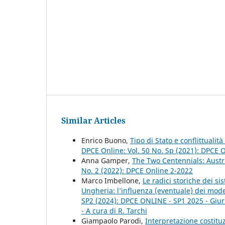
Similar Articles
Enrico Buono,
Tipo di Stato e conflittualit
DPCE Online: Vol. 50 No. Sp (2021): DPCE 
Anna Gamper,
The Two Centennials: Austri
No. 2 (2022): DPCE Online 2-2022
Marco Imbellone,
Le radici storiche dei si
Ungheria: l’influenza (eventuale) dei model
SP2 (2024): DPCE ONLINE - SP1 2025 - Giuris
- A cura di R. Tarchi
Giampaolo Parodi,
Interpretazione costituz