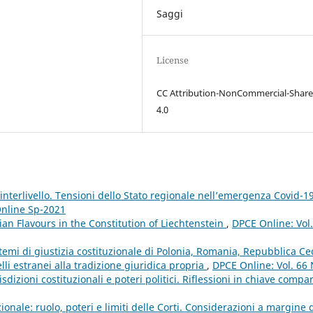
Saggi
License
CC Attribution-NonCommercial-Share
4.0
à interlivello. Tensioni dello Stato regionale nell’emergenza Covid-1
Online Sp-2021
an Flavours in the Constitution of Liechtenstein
,
DPCE Online: Vol.
stemi di giustizia costituzionale di Polonia, Romania, Repubblica Ce
li estranei alla tradizione giuridica propria
,
DPCE Online: Vol. 66 
dizioni costituzionali e poteri politici. Riflessioni in chiave compa
ionale: ruolo, poteri e limiti delle Corti. Considerazioni a margine 