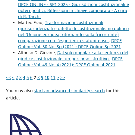
DPCE ONLINE - SP1 2025 - Giurisdizioni costituzionali e
poteri politici. Riflessioni in chiave comparata - A cura
di R. Tarchi
Matteo Frau,
Trasformazioni costituzionali
giurisprudenziali e difetto di costituzionalismo politico
nell’Unione europea, ritornando sulla (ricorrente)
comparazione con l’esperienza statunitense
,
DPCE
Online: Vol. 50 No. Sp (2021): DPCE Online Sp-2021
Alfonso Di Giovine,
Dal voto popolare alla sentenza del
giudice costituzionale: un percorso istruttivo
,
DPCE
Online: Vol. 49 No. 4 (2021): DPCE Online 4-2021
<<
<
2
3
4
5
6
7
8
9
10
11
>
>>
You may also
start an advanced similarity search
for this
article.