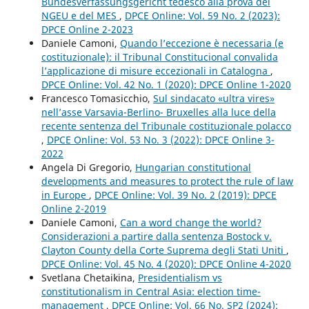
Bundesverfassungsgericht tedesco alla prova del
NGEU e del MES
,
DPCE Online: Vol. 59 No. 2 (2023):
DPCE Online 2-2023
Daniele Camoni,
Quando l’eccezione è necessaria (e
costituzionale): il Tribunal Constitucional convalida
l’applicazione di misure eccezionali in Catalogna
,
DPCE Online: Vol. 42 No. 1 (2020): DPCE Online 1-2020
Francesco Tomasicchio,
Sul sindacato «ultra vires»
nell’asse Varsavia-Berlino- Bruxelles alla luce della
recente sentenza del Tribunale costituzionale polacco
,
DPCE Online: Vol. 53 No. 3 (2022): DPCE Online 3-
2022
Angela Di Gregorio,
Hungarian constitutional
developments and measures to protect the rule of law
in Europe
,
DPCE Online: Vol. 39 No. 2 (2019): DPCE
Online 2-2019
Daniele Camoni,
Can a word change the world?
Considerazioni a partire dalla sentenza Bostock v.
Clayton County della Corte Suprema degli Stati Uniti
,
DPCE Online: Vol. 45 No. 4 (2020): DPCE Online 4-2020
Svetlana Chetaikina,
Presidentialism vs
constitutionalism in Central Asia: election time-
management
,
DPCE Online: Vol. 66 No. SP2 (2024):