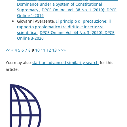
Dominance under a System of Constitutional
Supremacy
,
DPCE Online: Vol. 38 No. 1 (2019): DPCE
Online 1-2019
Giovanni Aversente,
Il principio di precauzione: il
rapporto problematico tra diritto e incertezza
scientifica
,
DPCE Online: Vol. 44 No. 3 (2020): DPCE
Online 3-2020
<<
<
4
5
6
7
8
9
10
11
12
13
>
>>
You may also
start an advanced similarity search
for this
article.