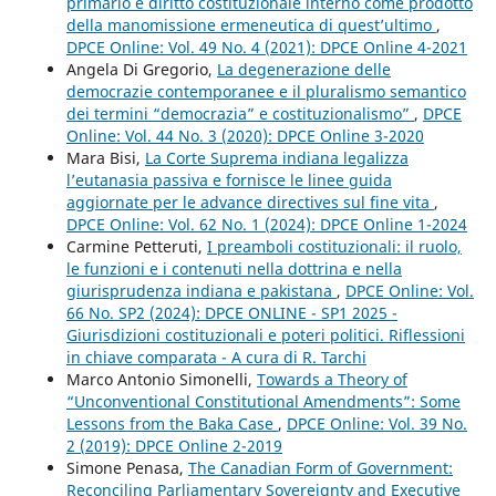
primario e diritto costituzionale interno come prodotto
della manomissione ermeneutica di quest’ultimo
,
DPCE Online: Vol. 49 No. 4 (2021): DPCE Online 4-2021
Angela Di Gregorio,
La degenerazione delle
democrazie contemporanee e il pluralismo semantico
dei termini “democrazia” e costituzionalismo”
,
DPCE
Online: Vol. 44 No. 3 (2020): DPCE Online 3-2020
Mara Bisi,
La Corte Suprema indiana legalizza
l’eutanasia passiva e fornisce le linee guida
aggiornate per le advance directives sul fine vita
,
DPCE Online: Vol. 62 No. 1 (2024): DPCE Online 1-2024
Carmine Petteruti,
I preamboli costituzionali: il ruolo,
le funzioni e i contenuti nella dottrina e nella
giurisprudenza indiana e pakistana
,
DPCE Online: Vol.
66 No. SP2 (2024): DPCE ONLINE - SP1 2025 -
Giurisdizioni costituzionali e poteri politici. Riflessioni
in chiave comparata - A cura di R. Tarchi
Marco Antonio Simonelli,
Towards a Theory of
“Unconventional Constitutional Amendments”: Some
Lessons from the Baka Case
,
DPCE Online: Vol. 39 No.
2 (2019): DPCE Online 2-2019
Simone Penasa,
The Canadian Form of Government:
Reconciling Parliamentary Sovereignty and Executive