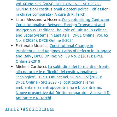
Vol. 66 No. SP2 (2024): DPCE ONLINE - SP1 2025 -
Giurisdizioni costituzionali e poteri politici. Riflessioni
in chiave comparata - A cura di R. Tarchi
Laura Alessandra Nocera,
Conceptualizing Confucian
Constitutionalism Between Foreign Transplant and
Indigenous Tradition: The Role of Culture in Political
and Legal Systems in East Asia
,
DPCE Online: Vol. 65
No. 3 (2024): DPCE Online 3-2024
Fortunato Musella,
Constitutional Change in
Presidentialised Regimes. Paths of Reform in Hungary
and Italy
,
DPCE Online: Vol. 39 No. 2 (2019): DPCE
Online 2-2019
Michele Carducci,
La solitudine dei formanti di fronte
alla natura e le difficoltà del costituzionalismo
“ecologico”
,
DPCE Online: Vol. 58 No. SP2 (2023):
DPCE Online - SP2 2023 - Il costituzionalismo
ambientale fra antropocentrismo e biocentrismo.
Nuove prospettive dal Diritto comparato – A cura di D.
Amirante e R. Tarchi
<<
<
1
2
3
4
5
6
7
8
9
10
>
>>