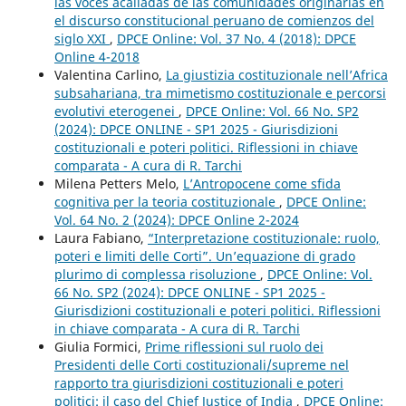
las voces acalladas de las comunidades originarias en
el discurso constitucional peruano de comienzos del
siglo XXI
,
DPCE Online: Vol. 37 No. 4 (2018): DPCE
Online 4-2018
Valentina Carlino,
La giustizia costituzionale nell’Africa
subsahariana, tra mimetismo costituzionale e percorsi
evolutivi eterogenei
,
DPCE Online: Vol. 66 No. SP2
(2024): DPCE ONLINE - SP1 2025 - Giurisdizioni
costituzionali e poteri politici. Riflessioni in chiave
comparata - A cura di R. Tarchi
Milena Petters Melo,
L’Antropocene come sfida
cognitiva per la teoria costituzionale
,
DPCE Online:
Vol. 64 No. 2 (2024): DPCE Online 2-2024
Laura Fabiano,
“Interpretazione costituzionale: ruolo,
poteri e limiti delle Corti”. Un’equazione di grado
plurimo di complessa risoluzione
,
DPCE Online: Vol.
66 No. SP2 (2024): DPCE ONLINE - SP1 2025 -
Giurisdizioni costituzionali e poteri politici. Riflessioni
in chiave comparata - A cura di R. Tarchi
Giulia Formici,
Prime riflessioni sul ruolo dei
Presidenti delle Corti costituzionali/supreme nel
rapporto tra giurisdizioni costituzionali e poteri
politici: il caso del Chief Justice of India
,
DPCE Online: