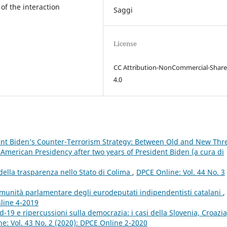
of the interaction
Saggi
License
CC Attribution-NonCommercial-Share
4.0
ent Biden’s Counter-Terrorism Strategy: Between Old and New Thr
 American Presidency after two years of President Biden (a cura di
 della trasparenza nello Stato di Colima
,
DPCE Online: Vol. 44 No. 3
immunità parlamentare degli eurodeputati indipendentisti catalani
,
nline 4-2019
19 e ripercussioni sulla democrazia: i casi della Slovenia, Croazia
e: Vol. 43 No. 2 (2020): DPCE Online 2-2020