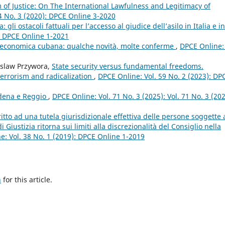
of Justice: On The International Lawfulness and Legitimacy of
4 No. 3 (2020): DPCE Online 3-2020
a: gli ostacoli fattuali per l’accesso al giudice dell’asilo in Italia e in
): DPCE Online 1-2021
 economica cubana: qualche novità, molte conferme
,
DPCE Online: 
uslaw Przywora,
State security versus fundamental freedoms.
 terrorism and radicalization
,
DPCE Online: Vol. 59 No. 2 (2023): DP
odena e Reggio
,
DPCE Online: Vol. 71 No. 3 (2025): Vol. 71 No. 3 (202
 diritto ad una tutela giurisdizionale effettiva delle persone soggette 
iustizia ritorna sui limiti alla discrezionalità del Consiglio nella
e: Vol. 38 No. 1 (2019): DPCE Online 1-2019
h
for this article.