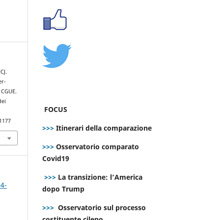
CJ.
er-
a CGUE.
dei
FOCUS
.1177
>>>
Itinerari della comparazione
>>>
Osservatorio comparato
Covid19
>>>
La transizione: l’America
 4-
dopo Trump
>>>
Osservatorio sul processo
costituente cileno