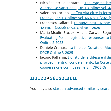
Nicolás Carrillo-Santarelli,
The Pragmatism 
Alternative Sanctions
,
DPCE Online: Vol. 4
Valentina Carlino,
L’effettività oltre la form
Francia
,
DPCE Online: Vol. 46 No. 1 (2021
Francesco Gallarati,
La nuova costituzione
42 No. 1 (2020): DPCE Online 1-2020
Maria Moulin-Stozek, Milena Garwol, Bog
Evaluating Polish legislative responses to
Online 2-2023
Daniele Granara,
La fine del Ducato di M
DPCE Online 3-2025
Jacopo Paffarini,
I diritti della difesa e il
provvedimenti di congelamento. La Corte di G
cooperazione con i paesi terzi
,
DPCE Onlin
<<
<
1
2
3
4
5
6
7
8
9
10
>
>>
You may also
start an advanced similarity searc