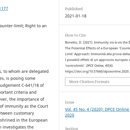
1177
Published
2021-01-18
ounter-limit; Right to an
How to Cite
Bonetto, D. (2021). Immunity vis-à-vis the E
The Potential Effects of a European ‘Count
Limit’ Approach: Immunità alla prova dell
I possibili effetti di un approccio europeo 
‘controlimiti’.
DPCE Online
,
45
(4).
rs, to whom are delegated
https://doi.org/10.57660/dpceonline.2020
es, is posing some
More Citation Formats
e Judgement C-641/18 of
ortant criteria and
ver, the importance of
Issue
of immunity as the Court
Vol. 45 No. 4 (2020): DPCE Online
 between customary
2020
nshrined in the European
n investigates the
Section