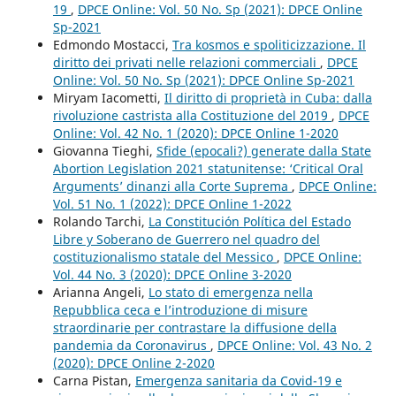
19
,
DPCE Online: Vol. 50 No. Sp (2021): DPCE Online
Sp-2021
Edmondo Mostacci,
Tra kosmos e spoliticizzazione. Il
diritto dei privati nelle relazioni commerciali
,
DPCE
Online: Vol. 50 No. Sp (2021): DPCE Online Sp-2021
Miryam Iacometti,
Il diritto di proprietà in Cuba: dalla
rivoluzione castrista alla Costituzione del 2019
,
DPCE
Online: Vol. 42 No. 1 (2020): DPCE Online 1-2020
Giovanna Tieghi,
Sfide (epocali?) generate dalla State
Abortion Legislation 2021 statunitense: ‘Critical Oral
Arguments’ dinanzi alla Corte Suprema
,
DPCE Online:
Vol. 51 No. 1 (2022): DPCE Online 1-2022
Rolando Tarchi,
La Constitución Política del Estado
Libre y Soberano de Guerrero nel quadro del
costituzionalismo statale del Messico
,
DPCE Online:
Vol. 44 No. 3 (2020): DPCE Online 3-2020
Arianna Angeli,
Lo stato di emergenza nella
Repubblica ceca e l’introduzione di misure
straordinarie per contrastare la diffusione della
pandemia da Coronavirus
,
DPCE Online: Vol. 43 No. 2
(2020): DPCE Online 2-2020
Carna Pistan,
Emergenza sanitaria da Covid-19 e