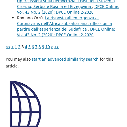
ripercussioni sulla democrazia: i casi della Slovenia,
Croazia, Serbia e Bosnia ed Erzegovina
,
DPCE Online:
Vol. 43 No. 2 (2020): DPCE Online 2-2020
Romano Orrù,
La risposta all’emergenza al
Coronavirus nell’Africa subsahariana: riflessioni a
partire dall’esperienza del Sudafrica
,
DPCE Online:
Vol. 43 No. 2 (2020): DPCE Online 2-2020
<<
<
1
2
3
4
5
6
7
8
9
10
>
>>
You may also
start an advanced similarity search
for this
article.