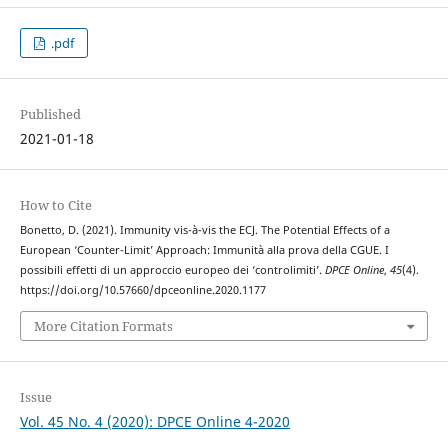
.pdf
Published
2021-01-18
How to Cite
Bonetto, D. (2021). Immunity vis-à-vis the ECJ. The Potential Effects of a
European ‘Counter-Limit’ Approach: Immunità alla prova della CGUE. I
possibili effetti di un approccio europeo dei ‘controlimiti’.
DPCE Online
,
45
(4).
https://doi.org/10.57660/dpceonline.2020.1177
More Citation Formats
Issue
Vol. 45 No. 4 (2020): DPCE Online 4-2020