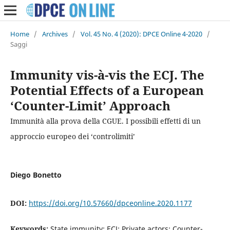
Home
/
Archives
/
Vol. 45 No. 4 (2020): DPCE Online 4-2020
/
Saggi
Immunity vis-à-vis the ECJ. The
Potential Effects of a European
‘Counter-Limit’ Approach
Immunità alla prova della CGUE. I possibili effetti di un
approccio europeo dei ‘controlimiti’
Diego Bonetto
DOI:
https://doi.org/10.57660/dpceonline.2020.1177
Keywords:
State immunity; ECJ; Private actors; Counter-