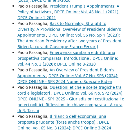
(2020): DPCE Online 3-2020
Paolo Passaglia,
President Trump’s Appointments: A
Policy of Activism
,
DPCE Online: Vol. 46 No. 1 (2021):
DPCE Online 1-2021
Paolo Passaglia,
Back to Normalcy, Straight to
Diversity: A Provisional Overview of President Biden’s
Appointments
,
DPCE Online: Vol. 56 No. Sp 1 (2023):
The American Presidency after two years of President
Biden (a cura di Giuseppe Franco Ferrari)
Paolo Passaglia,
Emergenza sanitaria e diritti: una
prospettiva comparata. Introduzione
,
DPCE Online:
Vol. 44 No. 3 (2020): DPCE Online 3-2020
Paolo Passaglia,
An Overview of President Biden’s
Appointments
,
DPCE Online: Vol. 67 No. SP3 (2024):
DPCE ONLINE - SP3 2024 Numero Speciale Biden
Paolo Passaglia,
Questioni etiche e scelte tragiche tra
corti e legislatori
,
DPCE Online: Vol. 66 No. SP2 (2024):
DPCE ONLINE - SP1 2025 - Giurisdizioni costituzionali e
poteri politici. Riflessioni in chiave comparata - A cura
di R. Tarchi
Paolo Passaglia,
Il rilancio dell’economia: una
proposta prudente (forse anche troppo)
,
DPCE
Online: Vol. 65 No. 3 (2024): DPCE Online 3-2024