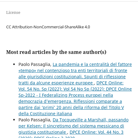
License
CC Attribution-NonCommercial-ShareAlike 4.0
Most read articles by the same author(s)
Paolo Passaglia,
La pandemia e la centralità del fattore
«tempo» nel contenzioso tra enti territoriali di fronte
alle giurisdizioni costituzionali. Spunti di riflessione
tratti da alcune esperienze europee
,
DPCE Online:
Vol. 54 No. Sp (2022): Vol 54 No Sp (2022): DPCE Online
Sp-2022 - I Federalizing Process europei nella
democrazia d’emergenza. Riflessioni comparate a
partire dai ‘primi’ 20 anni della riforma del Titolo V
della Costituzione italiana
Paolo Passaglia,
Da Tocqueville a Marshall, passando
per Kelsen: il sincretismo del sistema messicano di
giustizia costituzionale
,
DPCE Online: Vol. 44 No. 3