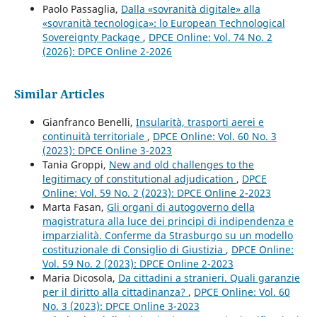
Paolo Passaglia,
Dalla «sovranità digitale» alla
«sovranità tecnologica»: lo European Technological
Sovereignty Package
,
DPCE Online: Vol. 74 No. 2
(2026): DPCE Online 2-2026
Similar Articles
Gianfranco Benelli,
Insularità, trasporti aerei e
continuità territoriale
,
DPCE Online: Vol. 60 No. 3
(2023): DPCE Online 3-2023
Tania Groppi,
New and old challenges to the
legitimacy of constitutional adjudication
,
DPCE
Online: Vol. 59 No. 2 (2023): DPCE Online 2-2023
Marta Fasan,
Gli organi di autogoverno della
magistratura alla luce dei principi di indipendenza e
imparzialità. Conferme da Strasburgo su un modello
costituzionale di Consiglio di Giustizia
,
DPCE Online:
Vol. 59 No. 2 (2023): DPCE Online 2-2023
Maria Dicosola,
Da cittadini a stranieri. Quali garanzie
per il diritto alla cittadinanza?
,
DPCE Online: Vol. 60
No. 3 (2023): DPCE Online 3-2023