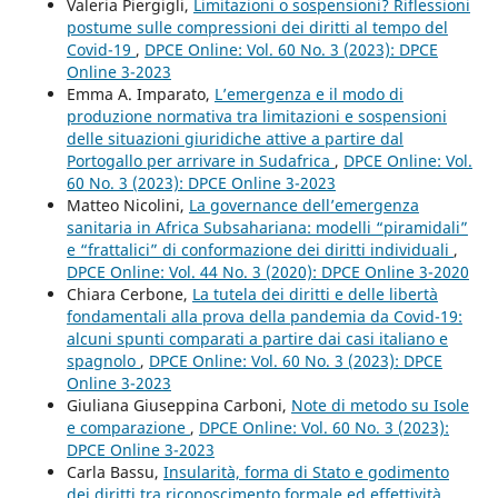
Valeria Piergigli,
Limitazioni o sospensioni? Riflessioni
postume sulle compressioni dei diritti al tempo del
Covid-19
,
DPCE Online: Vol. 60 No. 3 (2023): DPCE
Online 3-2023
Emma A. Imparato,
L’emergenza e il modo di
produzione normativa tra limitazioni e sospensioni
delle situazioni giuridiche attive a partire dal
Portogallo per arrivare in Sudafrica
,
DPCE Online: Vol.
60 No. 3 (2023): DPCE Online 3-2023
Matteo Nicolini,
La governance dell’emergenza
sanitaria in Africa Subsahariana: modelli “piramidali”
e “frattalici” di conformazione dei diritti individuali
,
DPCE Online: Vol. 44 No. 3 (2020): DPCE Online 3-2020
Chiara Cerbone,
La tutela dei diritti e delle libertà
fondamentali alla prova della pandemia da Covid-19:
alcuni spunti comparati a partire dai casi italiano e
spagnolo
,
DPCE Online: Vol. 60 No. 3 (2023): DPCE
Online 3-2023
Giuliana Giuseppina Carboni,
Note di metodo su Isole
e comparazione
,
DPCE Online: Vol. 60 No. 3 (2023):
DPCE Online 3-2023
Carla Bassu,
Insularità, forma di Stato e godimento
dei diritti tra riconoscimento formale ed effettività
,