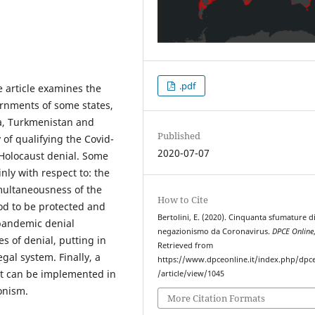
.pdf
e article examines the
rnments of some states,
ua, Turkmenistan and
Published
y of qualifying the Covid-
2020-07-07
e Holocaust denial. Some
nly with respect to: the
imultaneousness of the
How to Cite
ood to be protected and
Bertolini, E. (2020). Cinquanta sfumature d
pandemic denial
negazionismo da Coronavirus.
DPCE Online
s of denial, putting in
Retrieved from
gal system. Finally, a
https://www.dpceonline.it/index.php/dpc
hat can be implemented in
/article/view/1045
onism.
More Citation Formats