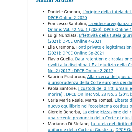
Similar Articles
Daniele Granara,
L’origine della tutela de
DPCE Online 2-2020
Francesco Santolini,
La videosorveglianza n
Online: Vol. 42 No. 1 (2020): DPCE Online 
Luigi Nunziata,
Effettività della tutela giu
(2021): DPCE Online 4-2021
Elia Cremona,
Fonti private e legittimazio
(2021): DPCE Online Sp-2021
Flavio Guella,
Data retention e circolazione d
rivolti alla disciplina UE al giudizio della C
No. 2 (2017): DPCE Online 2-2017
Sabrina Praduroux,
Alla ricerca del giusto 
giurisprudenza della Corte europea dei di
Paola Santone,
I custodi dei diritti umani e
morire)
,
DPCE Online: Vol. 23 No. 3 (2015
Carla Maria Reale, Marta Tomasi,
Libertà d
nuovo equilibrio nell’ecosistema costituzi
Giorgio Bonerba,
La deindicizzazione dei ri
una recente pronuncia della Corte di giust
Marianna Di Stefano,
La tutela del diritto 
uniforme della Corte di Giustizia
,
DPCE Onl