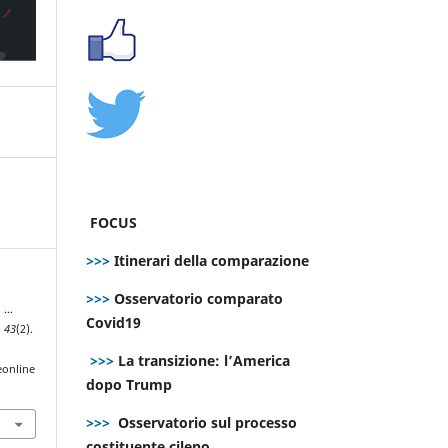
FOCUS
>>>
Itinerari della comparazione
>>>
Osservatorio comparato
i …
Covid19
,
43
(2).
>>>
La transizione: l’America
eonline
dopo Trump
>>>
Osservatorio sul processo
costituente cileno