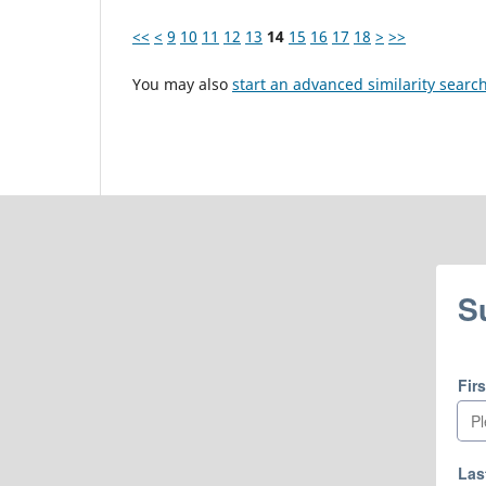
<<
<
9
10
11
12
13
14
15
16
17
18
>
>>
You may also
start an advanced similarity searc