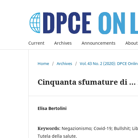
Current
Archives
Announcements
About
Home
/
Archives
/
Vol. 43 No. 2 (2020): DPCE Onli
Cinquanta sfumature di …
Elisa Bertolini
Keywords:
Negazionismo; Covid-19; Bullshit; Lib
Tutela della salute.