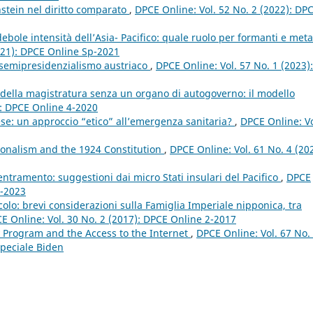
nstein nel diritto comparato
,
DPCE Online: Vol. 52 No. 2 (2022): DP
ebole intensità dell’Asia- Pacifico: quale ruolo per formanti e meta
021): DPCE Online Sp-2021
l semipresidenzialismo austriaco
,
DPCE Online: Vol. 57 No. 1 (2023):
ella magistratura senza un organo di autogoverno: il modello
): DPCE Online 4-2020
se: un approccio “etico” all’emergenza sanitaria?
,
DPCE Online: Vo
tionalism and the 1924 Constitution
,
DPCE Online: Vol. 61 No. 4 (20
entramento: suggestioni dai micro Stati insulari del Pacifico
,
DPCE
3-2023
colo: brevi considerazioni sulla Famiglia Imperiale nipponica, tra
E Online: Vol. 30 No. 2 (2017): DPCE Online 2-2017
y Program and the Access to the Internet
,
DPCE Online: Vol. 67 No.
peciale Biden