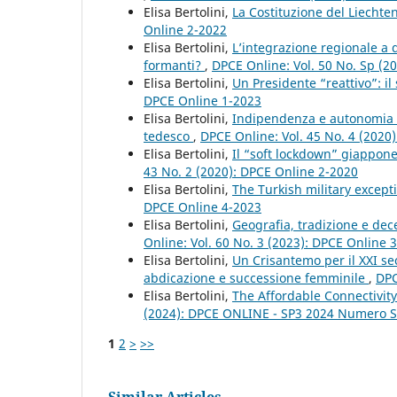
Elisa Bertolini,
La Costituzione del Liechte
Online 2-2022
Elisa Bertolini,
L’integrazione regionale a d
formanti?
,
DPCE Online: Vol. 50 No. Sp (2
Elisa Bertolini,
Un Presidente “reattivo”: i
DPCE Online 1-2023
Elisa Bertolini,
Indipendenza e autonomia d
tedesco
,
DPCE Online: Vol. 45 No. 4 (2020
Elisa Bertolini,
Il “soft lockdown” giappone
43 No. 2 (2020): DPCE Online 2-2020
Elisa Bertolini,
The Turkish military excep
DPCE Online 4-2023
Elisa Bertolini,
Geografia, tradizione e dec
Online: Vol. 60 No. 3 (2023): DPCE Online 
Elisa Bertolini,
Un Crisantemo per il XXI se
abdicazione e successione femminile
,
DPC
Elisa Bertolini,
The Affordable Connectivit
(2024): DPCE ONLINE - SP3 2024 Numero S
1
2
>
>>