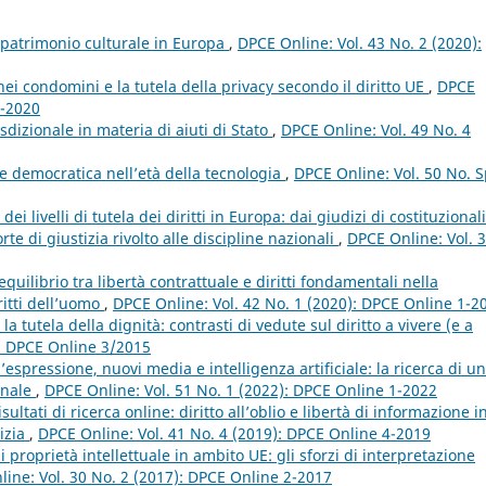
l patrimonio culturale in Europa
,
DPCE Online: Vol. 43 No. 2 (2020):
ei condomini e la tutela della privacy secondo il diritto UE
,
DPCE
1-2020
risdizionale in materia di aiuti di Stato
,
DPCE Online: Vol. 49 No. 4
ne democratica nell’età della tecnologia
,
DPCE Online: Vol. 50 No. 
ei livelli di tutela dei diritti in Europa: dai giudizi di costituzional
orte di giustizia rivolto alle discipline nazionali
,
DPCE Online: Vol. 
equilibrio tra libertà contrattuale e diritti fondamentali nella
ritti dell’uomo
,
DPCE Online: Vol. 42 No. 1 (2020): DPCE Online 1-2
 la tutela della dignità: contrasti di vedute sul diritto a vivere (e a
): DPCE Online 3/2015
’espressione, nuovi media e intelligenza artificiale: la ricerca di un
onale
,
DPCE Online: Vol. 51 No. 1 (2022): DPCE Online 1-2022
sultati di ricerca online: diritto all’oblio e libertà di informazione i
izia
,
DPCE Online: Vol. 41 No. 4 (2019): DPCE Online 4-2019
di proprietà intellettuale in ambito UE: gli sforzi di interpretazione
ine: Vol. 30 No. 2 (2017): DPCE Online 2-2017