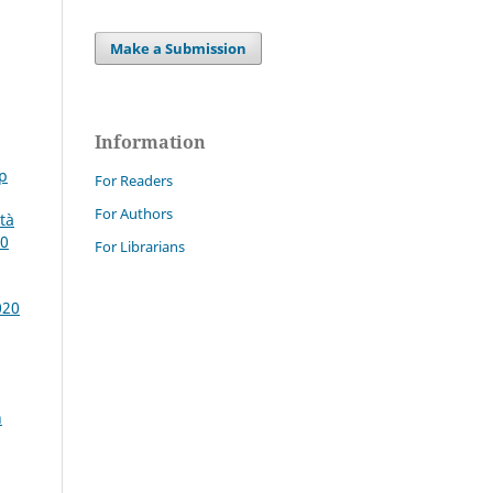
Make a Submission
Information
Sp
For Readers
For Authors
ità
30
For Librarians
020
n