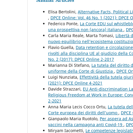
Similar Articles
Elisa Bertolini,
Alternative Facts, Politica
,
DPCE Online: Vol. 46 No. 1 (2021): DPCE 
Federico Ponte,
La Corte EDU sul whistleblo
una prospettiva non (ancora) italiana
,
DPC
Carla Maria Reale, Marta Tomasi,
Libertà d
nuovo equilibrio nell’ecosistema costituzi
Flavio Guella,
Data retention e circolazione d
rivolti alla disciplina UE al giudizio della C
No. 2 (2017): DPCE Online 2-2017
Marianna Di Stefano,
La tutela del diritto 
uniforme della Corte di Giustizia
,
DPCE Onl
Luigi Nunziata,
Effettività della tutela giu
(2021): DPCE Online 4-2021
Davide Strazzari,
EU Anti-discrimination L
Religious Freedom at Work in Europe: Conc
2-2021
Anna Maria Lecis Cocco Ortu,
La tutela de
Corte europea dei diritti dell’uomo
,
DPCE 
Gianpaolo Maria Ruotolo,
Per aspera ad Ast
vaccini nella campagna anti Covid-19
,
DPC
Miryam Iacometti,
Le competenze legislative