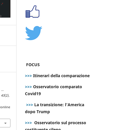
FOCUS
>>>
Itinerari della comparazione
>>>
Osservatorio comparato
i …
Covid19
,
43
(2).
>>>
La transizione: l’America
eonline
dopo Trump
>>>
Osservatorio sul processo
costituente cileno