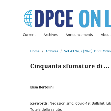
Current
Archives
Announcements
About
Home
/
Archives
/
Vol. 43 No. 2 (2020): DPCE Onli
Cinquanta sfumature di …
Elisa Bertolini
Keywords:
Negazionismo; Covid-19; Bullshit; Lib
Tutela della salute.