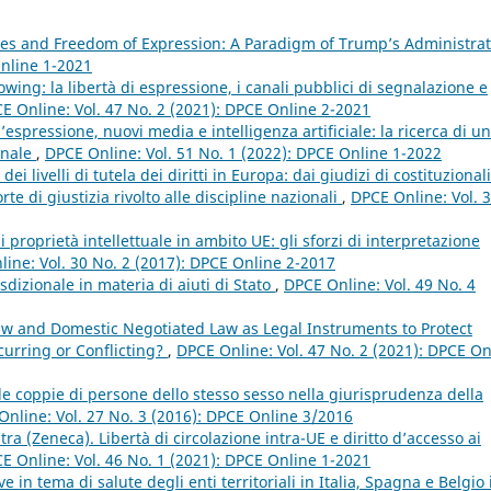
l Lies and Freedom of Expression: A Paradigm of Trump’s Administra
Online 1-2021
wing: la libertà di espressione, i canali pubblici di segnalazione e
E Online: Vol. 47 No. 2 (2021): DPCE Online 2-2021
’espressione, nuovi media e intelligenza artificiale: la ricerca di un
onale
,
DPCE Online: Vol. 51 No. 1 (2022): DPCE Online 1-2022
ei livelli di tutela dei diritti in Europa: dai giudizi di costituzional
orte di giustizia rivolto alle discipline nazionali
,
DPCE Online: Vol. 
di proprietà intellettuale in ambito UE: gli sforzi di interpretazione
ine: Vol. 30 No. 2 (2017): DPCE Online 2-2017
risdizionale in materia di aiuti di Stato
,
DPCE Online: Vol. 49 No. 4
aw and Domestic Negotiated Law as Legal Instruments to Protect
urring or Conflicting?
,
DPCE Online: Vol. 47 No. 2 (2021): DPCE On
lle coppie di persone dello stesso sesso nella giurisprudenza della
Online: Vol. 27 No. 3 (2016): DPCE Online 3/2016
ra (Zeneca). Libertà di circolazione intra-UE e diritto d’accesso ai
E Online: Vol. 46 No. 1 (2021): DPCE Online 1-2021
 in tema di salute degli enti territoriali in Italia, Spagna e Belgio 