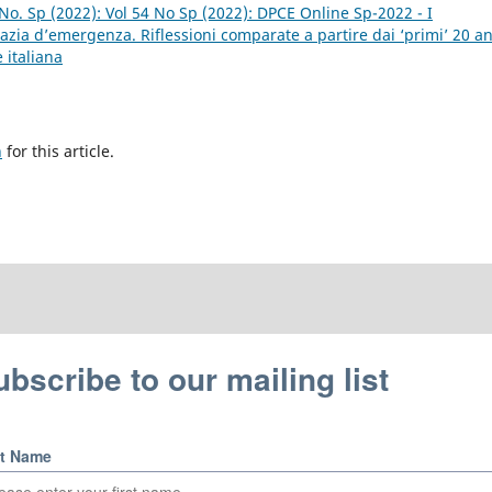
No. Sp (2022): Vol 54 No Sp (2022): DPCE Online Sp-2022 - I
zia d’emergenza. Riflessioni comparate a partire dai ‘primi’ 20 a
 italiana
h
for this article.