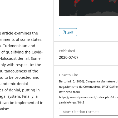
.pdf
e article examines the
rnments of some states,
ua, Turkmenistan and
Published
y of qualifying the Covid-
2020-07-07
e Holocaust denial. Some
nly with respect to: the
imultaneousness of the
How to Cite
ood to be protected and
Bertolini, E. (2020). Cinquanta sfumature d
pandemic denial
negazionismo da Coronavirus.
DPCE Online
s of denial, putting in
Retrieved from
gal system. Finally, a
https://www.dpceonline.it/index.php/dpc
hat can be implemented in
/article/view/1045
onism.
More Citation Formats