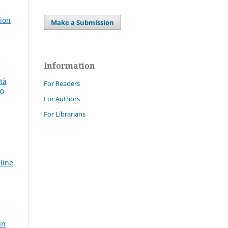
tion
Make a Submission
Information
ità
For Readers
30
For Authors
For Librarians
line
in