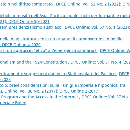
nstein nel diritto comparato
,
DPCE Online: Vol. 52 No. 2 (2022): DP
ebole intensità dell’Asia- Pacifico: quale ruolo per formanti e meta
021): DPCE Online Sp-2021
l semipresidenzialismo austriaco
,
DPCE Online: Vol. 57 No. 1 (2023):
ella magistratura senza un organo di autogoverno: il modello
): DPCE Online 4-2020
se: un approccio “etico” all’emergenza sanitaria?
,
DPCE Online: Vo
tionalism and the 1924 Constitution
,
DPCE Online: Vol. 61 No. 4 (20
entramento: suggestioni dai micro Stati insulari del Pacifico
,
DPCE
3-2023
colo: brevi considerazioni sulla Famiglia Imperiale nipponica, tra
E Online: Vol. 30 No. 2 (2017): DPCE Online 2-2017
y Program and the Access to the Internet
,
DPCE Online: Vol. 67 No.
peciale Biden