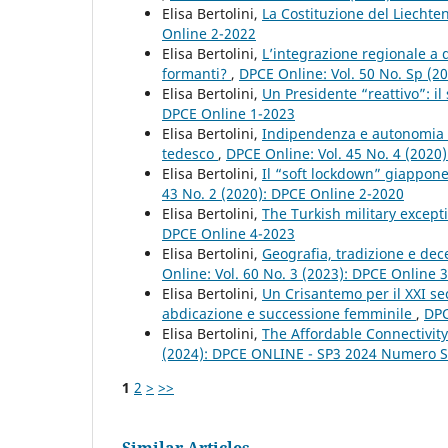
Elisa Bertolini,
La Costituzione del Liechte
Online 2-2022
Elisa Bertolini,
L’integrazione regionale a d
formanti?
,
DPCE Online: Vol. 50 No. Sp (2
Elisa Bertolini,
Un Presidente “reattivo”: i
DPCE Online 1-2023
Elisa Bertolini,
Indipendenza e autonomia d
tedesco
,
DPCE Online: Vol. 45 No. 4 (2020
Elisa Bertolini,
Il “soft lockdown” giappone
43 No. 2 (2020): DPCE Online 2-2020
Elisa Bertolini,
The Turkish military excep
DPCE Online 4-2023
Elisa Bertolini,
Geografia, tradizione e dec
Online: Vol. 60 No. 3 (2023): DPCE Online 
Elisa Bertolini,
Un Crisantemo per il XXI se
abdicazione e successione femminile
,
DPC
Elisa Bertolini,
The Affordable Connectivit
(2024): DPCE ONLINE - SP3 2024 Numero S
1
2
>
>>