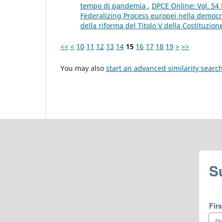
tempo di pandemia
,
DPCE Online: Vol. 54 
Federalizing Process europei nella democra
della riforma del Titolo V della Costituzione
<<
<
10
11
12
13
14
15
16
17
18
19
>
>>
You may also
start an advanced similarity searc