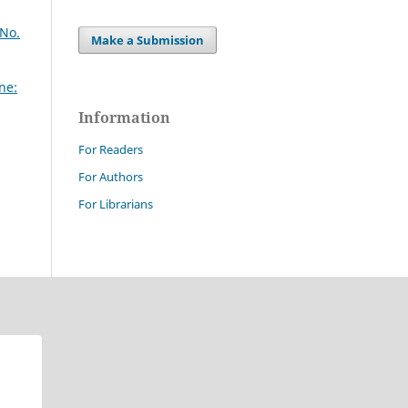
 No.
Make a Submission
ne:
Information
For Readers
For Authors
For Librarians