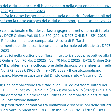
a dei diritti e le scelte di bilanciamento nella gestione delle situazi
 (2023): DPCE Online 3-2023
i e fra le Carte: l’esperienza della tutela dei diritti fondamentali nel
ogo” con la Corte europea dei diritti dell’uomo
,
DPCE Online: Vol. 2
te costituzionale e Bundesverfassungsgericht nel sistema di tutela
pa
,
DPCE Online: Vol. 66 No. SP2 (2024): DPCE ONLINE - SP1 2025 -
i. Riflessioni in chiave comparata - A cura di R. Tarchi
odimento dei diritti tra riconoscimento formale ed effettività
,
DPCE
3-2023
iometrici nella gestione dei flussi migratori: nuove prospettive alla 
 Online: Vol. 70 No. 2 (2025): Vol. 70 No. 2 (2025): DPCE Online 2-
? Il problema della collocazione delle disposizioni ambientali nell
 No. SP2 (2023): DPCE Online - SP2 2023 - Il costituzionalismo
rismo. Nuove prospettive dal Diritto comparato – A cura di D.
li: una comparazione tra cittadini dell’UE ed extracomunitari nel
m
,
DPCE Online: Vol. 54 No. Sp (2022): Vol 54 No Sp (2022): DPCE On
nella democrazia d’emergenza. Riflessioni comparate a partire dai
ella Costituzione italiana
di produzione normativa tra limitazioni e sospensioni delle situaz
er arrivare in Sudafrica
,
DPCE Online: Vol. 60 No. 3 (2023): DPCE