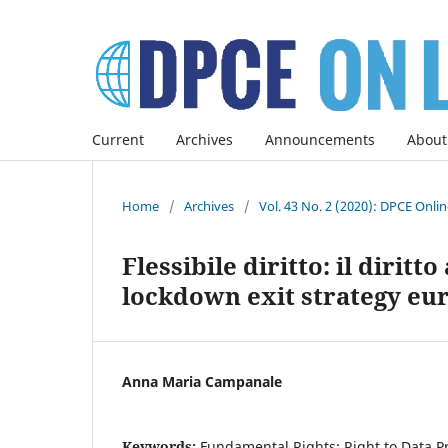
Current
Archives
Announcements
About
Home
/
Archives
/
Vol. 43 No. 2 (2020): DPCE Onli
Flessibile diritto: il diritt
lockdown exit strategy eu
Anna Maria Campanale
Keywords:
Fundamental Rights; Right to Data Pr