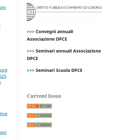
oni
7
>>>
Convegni annuali
Associazione DPCE
>>>
Seminari annuali Associazione
DPCE
luce
>>>
Seminari Scuola DPCE
2025
e
Current Issue
line
ioni