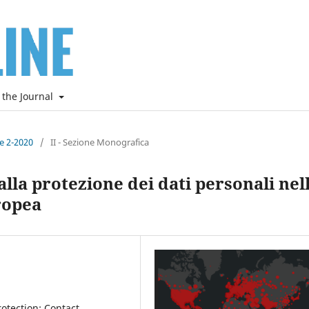
 the Journal
ne 2-2020
/
II - Sezione Monografica
o alla protezione dei dati personali nel
ropea
otection; Contact