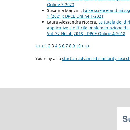
Online 3-2023
Susanna Mancini,
False science and misog
1 (2021): DPCE Online 1-2021
Laura Alessandra Nocera,
La tutela del dir
applicative e difficile implementazione de
Vol. 37 No. 4 (2018): DPCE Online 4-2018
<<
<
1
2
3
4
5
6
7
8
9
10
>
>>
You may also
start an advanced similarity searc