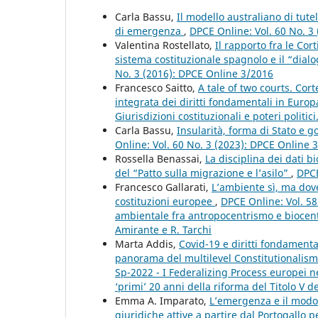
Carla Bassu,
Il modello australiano di tutel
di emergenza
,
DPCE Online: Vol. 60 No. 3
Valentina Rostellato,
Il rapporto fra le Cort
sistema costituzionale spagnolo e il “dial
No. 3 (2016): DPCE Online 3/2016
Francesco Saitto,
A tale of two courts. Cor
integrata dei diritti fondamentali in Euro
Giurisdizioni costituzionali e poteri politic
Carla Bassu,
Insularità, forma di Stato e g
Online: Vol. 60 No. 3 (2023): DPCE Online 
Rossella Benassai,
La disciplina dei dati b
del “Patto sulla migrazione e l’asilo”
,
DPCE
Francesco Gallarati,
L’ambiente sì, ma dove
costituzioni europee
,
DPCE Online: Vol. 58
ambientale fra antropocentrismo e biocent
Amirante e R. Tarchi
Marta Addis,
Covid-19 e diritti fondamenta
panorama del multilevel Constitutionalis
Sp-2022 - I Federalizing Process europei 
‘primi’ 20 anni della riforma del Titolo V d
Emma A. Imparato,
L’emergenza e il modo 
giuridiche attive a partire dal Portogallo p