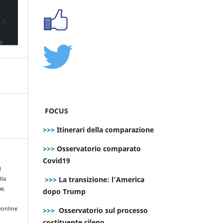
FOCUS
>>>
Itinerari della comparazione
>>>
Osservatorio comparato
Covid19
l
>>>
La transizione: l’America
lla
ne
,
dopo Trump
eonline
>>>
Osservatorio sul processo
costituente cileno