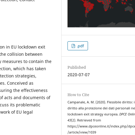
.pdf
tion in EU lockdown exit
the collision between
 measures to contain the
Published
ection, which has taken
2020-07-07
ection strategies,
res. Conceived as
nsuring the effectiveness
How to Cite
of acts and documents of
Campanale, A. M. (2020). Flessibile diritto: i
scuss its problematic
diritto alla protezione dei dati personali ne
ework of EU legal
lockdown exit strategy europea.
DPCE Onli
43
(2). Retrieved from
https://www.dpceonline.it/index.php/dpc
/article/view/1039