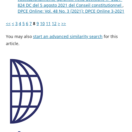
824 DC del 5 agosto 2021 del Conseil constitutionnel
,
DPCE Online: Vol. 48 No. 3 (2021): DPCE Online 3-2021
<<
<
3
4
5
6
7
8
9
10
11
12
>
>>
You may also
start an advanced similarity search
for this
article.