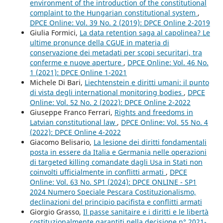
environment of the introduction of the constitutional
complaint to the Hungarian constitutional system
,
DPCE Online: Vol. 39 No. 2 (2019): DPCE Online 2-2019
Giulia Formici,
La data retention saga al capolinea? Le
ultime pronunce della CGUE in materia di
conservazione dei metadati per scopi securitari, tra
conferme e nuove aperture
,
DPCE Online: Vol. 46 No.
1 (2021): DPCE Online 1-2021
Michele Di Bari,
Liechtenstein e diritti umani: il punto
di vista degli international monitoring bodies
,
DPCE
Online: Vol. 52 No. 2 (2022): DPCE Online 2-2022
Giuseppe Franco Ferrari,
Rights and freedoms in
Latvian constitutional law
,
DPCE Online: Vol. 55 No. 4
(2022): DPCE Online 4-2022
Giacomo Belisario,
La lesione dei diritti fondamentali
posta in essere da Italia e Germania nelle operazioni
di targeted killing comandate dagli Usa in Stati non
coinvolti ufficialmente in conflitti armati
,
DPCE
Online: Vol. 63 No. SP1 (2024): DPCE ONLINE - SP1
2024 Numero Speciale Pescara Costituzionalismo,
declinazioni del principio pacifista e conflitti armati
Giorgio Grasso,
Il passe sanitaire e i diritti e le libertà
costituzionalmente garantiti nella decisione n° 2021-