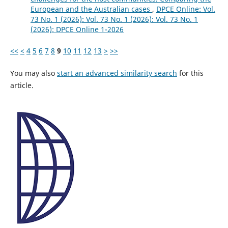
European and the Australian cases
,
DPCE Online: Vol.
73 No. 1 (2026): Vol. 73 No. 1 (2026): Vol. 73 No. 1
(2026): DPCE Online 1-2026
<<
<
4
5
6
7
8
9
10
11
12
13
>
>>
You may also
start an advanced similarity search
for this
article.