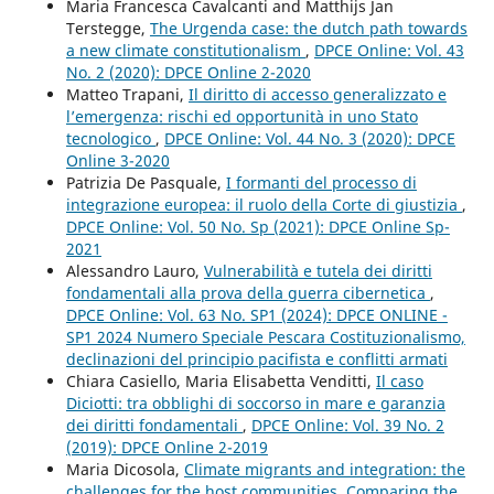
Maria Francesca Cavalcanti and Matthijs Jan
Terstegge,
The Urgenda case: the dutch path towards
a new climate constitutionalism
,
DPCE Online: Vol. 43
No. 2 (2020): DPCE Online 2-2020
Matteo Trapani,
Il diritto di accesso generalizzato e
l’emergenza: rischi ed opportunità in uno Stato
tecnologico
,
DPCE Online: Vol. 44 No. 3 (2020): DPCE
Online 3-2020
Patrizia De Pasquale,
I formanti del processo di
integrazione europea: il ruolo della Corte di giustizia
,
DPCE Online: Vol. 50 No. Sp (2021): DPCE Online Sp-
2021
Alessandro Lauro,
Vulnerabilità e tutela dei diritti
fondamentali alla prova della guerra cibernetica
,
DPCE Online: Vol. 63 No. SP1 (2024): DPCE ONLINE -
SP1 2024 Numero Speciale Pescara Costituzionalismo,
declinazioni del principio pacifista e conflitti armati
Chiara Casiello, Maria Elisabetta Venditti,
Il caso
Diciotti: tra obblighi di soccorso in mare e garanzia
dei diritti fondamentali
,
DPCE Online: Vol. 39 No. 2
(2019): DPCE Online 2-2019
Maria Dicosola,
Climate migrants and integration: the
challenges for the host communities. Comparing the