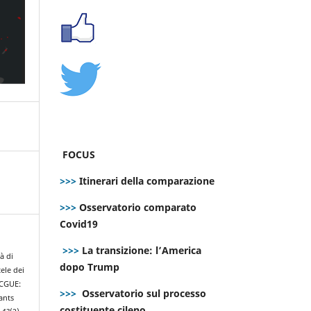
FOCUS
>>>
Itinerari della comparazione
>>>
Osservatorio comparato
Covid19
>>>
La transizione: l’America
à di
dopo Trump
ele dei
 CGUE:
>>>
Osservatorio sul processo
vants
costituente cileno