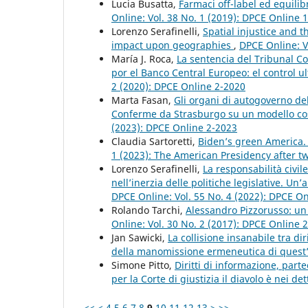
Lucia Busatta,
Farmaci off-label ed equilibr
Online: Vol. 38 No. 1 (2019): DPCE Online 
Lorenzo Serafinelli,
Spatial injustice and 
impact upon geographies
,
DPCE Online: V
María J. Roca,
La sentencia del Tribunal 
por el Banco Central Europeo: el control u
2 (2020): DPCE Online 2-2020
Marta Fasan,
Gli organi di autogoverno del
Conferme da Strasburgo su un modello cost
(2023): DPCE Online 2-2023
Claudia Sartoretti,
Biden’s green America.
1 (2023): The American Presidency after tw
Lorenzo Serafinelli,
La responsabilità civil
nell’inerzia delle politiche legislative. Un
DPCE Online: Vol. 55 No. 4 (2022): DPCE O
Rolando Tarchi,
Alessandro Pizzorusso: un
Online: Vol. 30 No. 2 (2017): DPCE Online 
Jan Sawicki,
La collisione insanabile tra di
della manomissione ermeneutica di quest
Simone Pitto,
Diritti di informazione, part
per la Corte di giustizia il diavolo è nei de
<<
<
4
5
6
7
8
9
10
11
12
13
>
>>