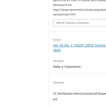
before the EU Court of Justice.
DPCE Online
Retrieved from
https://www.dpceonline.it/index.php/dpc
/article/view/1019
More Citation Formats
Issue
Vol. 43 No. 2 (2020): DPCE Online
2020
Section
Note e Commenti
License
CC Attribution-NonCommercial-Share
4.0