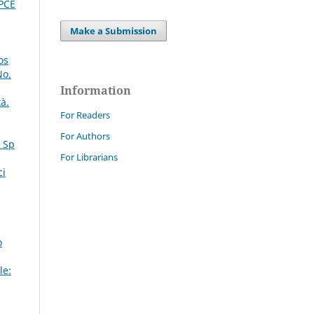
PCE
Make a Submission
os
No.
Information
à.
For Readers
For Authors
. Sp
For Librarians
ci
,
o
le: