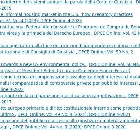
io interno dei sistemi sanitari: la parola della Corte di Giustizia
,
D
1-2019
the informal housing market in the U.S.: how predatory practices
ol. 61 No. 4 (2023): DPCE Online 4-2023
Constitucional Federal Alemán sobre el Programa de Compra de Bon
ltra vires y la primacía del Derecho Europeo
,
DPCE Online: Vol. 43 
la magistratura alla luce dei principi di indipendenza e imparzialit
ituzionale di Consiglio di Giustizia
,
DPCE Online: Vol. 59 No. 2
 Towards a new US environmental policy.
,
DPCE Online: Vol. 56 No
o years of President Biden (a cura di Giuseppe Franco Ferrari)
e come tecnica di compensazione assiologica degli interessi climati
’analisi comparatistica di controversie private per pubblici interessi
nline 4-2022
 gigante della comparazione giuridica senza aggettivazioni
,
DPCE
2-2017
ritto europeo primario e diritto costituzionale interno come prodott
’ultimo
,
DPCE Online: Vol. 49 No. 4 (2021): DPCE Online 4-2021
ecipazione del pubblico e accesso alla giustizia in materia ambienta
ttagli
,
DPCE Online: Vol. 44 No. 3 (2020): DPCE Online 3-2020