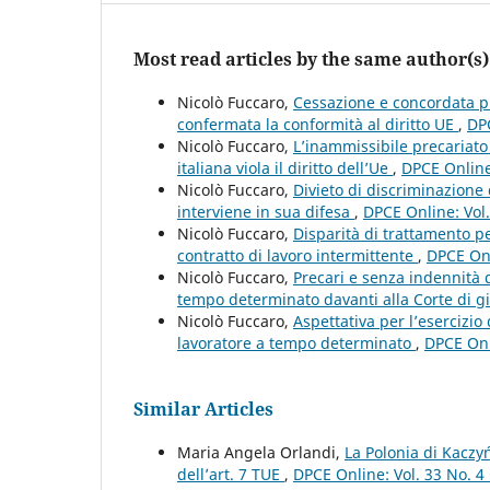
Most read articles by the same author(s)
Nicolò Fuccaro,
Cessazione e concordata pr
confermata la conformità al diritto UE
,
DPC
Nicolò Fuccaro,
L’inammissibile precariato 
italiana viola il diritto dell’Ue
,
DPCE Online
Nicolò Fuccaro,
Divieto di discriminazione 
interviene in sua difesa
,
DPCE Online: Vol
Nicolò Fuccaro,
Disparità di trattamento pe
contratto di lavoro intermittente
,
DPCE Onl
Nicolò Fuccaro,
Precari e senza indennità di
tempo determinato davanti alla Corte di g
Nicolò Fuccaro,
Aspettativa per l’esercizi
lavoratore a tempo determinato
,
DPCE Onl
Similar Articles
Maria Angela Orlandi,
La Polonia di Kaczyń
dell’art. 7 TUE
,
DPCE Online: Vol. 33 No. 4