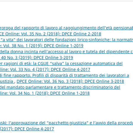
oroga del rapporto di lavoro al raggiungimento dell’età pensionab
E Online: Vol. 35 No. 2 (2018): DPCE Online 2-2018
“a vita” dei lavoratori delle fondazioni lirico-sinfoniche: la normat
: Vol. 38 No. 1 (2019): DPCE Online 1-2019
della donna incinta nell’accesso al lavoro e tutela del dipendente 
. 40 No. 3 (2019): DPCE Online 3-2019
r ragioni di età: la CGUE “salva” la cessazione automatica del
ine: Vol. 33 No. 4 (2017): DPCE Online 4-2017
 fine rapporto. Profili di disparità di trattamento dei lavoratori a
iustizia
,
DPCE Online: Vol. 36 No. 3 (2018): DPCE Online 3-2018
o del mandato parlamentare e trattamento discriminatorio del
ine: Vol. 34 No. 1 (2018): DPCE Online 1-2018
ski: l’approvazione del “pacchetto giustizia” e l’avvio della proced
 (2017): DPCE Online 4-2017