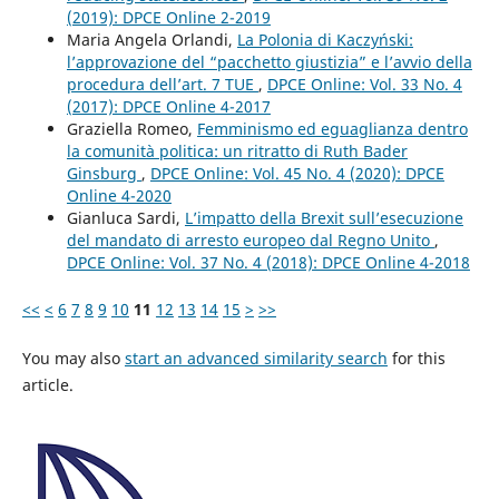
(2019): DPCE Online 2-2019
Maria Angela Orlandi,
La Polonia di Kaczyński:
l’approvazione del “pacchetto giustizia” e l’avvio della
procedura dell’art. 7 TUE
,
DPCE Online: Vol. 33 No. 4
(2017): DPCE Online 4-2017
Graziella Romeo,
Femminismo ed eguaglianza dentro
la comunità politica: un ritratto di Ruth Bader
Ginsburg
,
DPCE Online: Vol. 45 No. 4 (2020): DPCE
Online 4-2020
Gianluca Sardi,
L’impatto della Brexit sull’esecuzione
del mandato di arresto europeo dal Regno Unito
,
DPCE Online: Vol. 37 No. 4 (2018): DPCE Online 4-2018
<<
<
6
7
8
9
10
11
12
13
14
15
>
>>
You may also
start an advanced similarity search
for this
article.