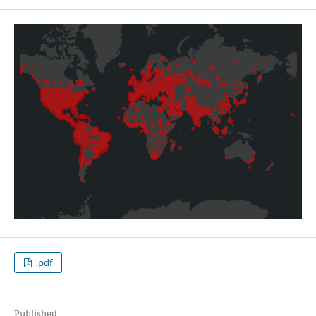
.pdf
Published