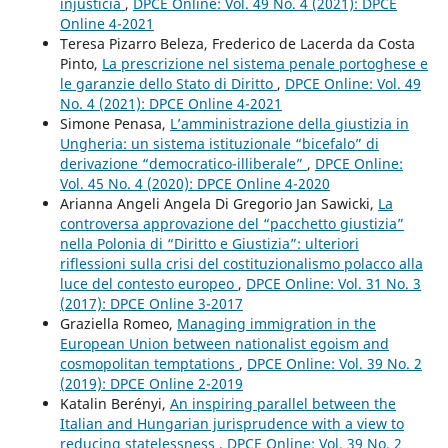
injusticia
,
DPCE Online: Vol. 49 No. 4 (2021): DPCE
Online 4-2021
Teresa Pizarro Beleza, Frederico de Lacerda da Costa
Pinto,
La prescrizione nel sistema penale portoghese e
le garanzie dello Stato di Diritto
,
DPCE Online: Vol. 49
No. 4 (2021): DPCE Online 4-2021
Simone Penasa,
L’amministrazione della giustizia in
Ungheria: un sistema istituzionale “bicefalo” di
derivazione “democratico-illiberale”
,
DPCE Online:
Vol. 45 No. 4 (2020): DPCE Online 4-2020
Arianna Angeli Angela Di Gregorio Jan Sawicki,
La
controversa approvazione del “pacchetto giustizia”
nella Polonia di “Diritto e Giustizia”: ulteriori
riflessioni sulla crisi del costituzionalismo polacco alla
luce del contesto europeo
,
DPCE Online: Vol. 31 No. 3
(2017): DPCE Online 3-2017
Graziella Romeo,
Managing immigration in the
European Union between nationalist egoism and
cosmopolitan temptations
,
DPCE Online: Vol. 39 No. 2
(2019): DPCE Online 2-2019
Katalin Berényi,
An inspiring parallel between the
Italian and Hungarian jurisprudence with a view to
reducing statelessness
,
DPCE Online: Vol. 39 No. 2