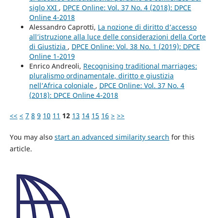
siglo XXI
,
DPCE Online: Vol. 37 No. 4 (2018): DPCE
Online 4-2018
Alessandro Caprotti,
La nozione di diritto d’accesso
all’istruzione alla luce delle considerazioni della Corte
di Giustizia
,
DPCE Online: Vol. 38 No. 1 (2019): DPCE
Online 1-2019
Enrico Andreoli,
Recognising traditional marriages:
pluralismo ordinamentale, diritto e giustizia
nell’Africa coloniale
,
DPCE Online: Vol. 37 No. 4
(2018): DPCE Online 4-2018
<<
<
7
8
9
10
11
12
13
14
15
16
>
>>
You may also
start an advanced similarity search
for this
article.