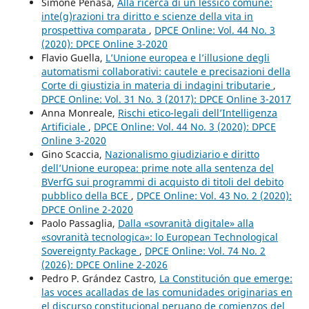
Simone Penasa,
Alla ricerca di un lessico comune:
inte(g)razioni tra diritto e scienze della vita in
prospettiva comparata
,
DPCE Online: Vol. 44 No. 3
(2020): DPCE Online 3-2020
Flavio Guella,
L’Unione europea e l’illusione degli
automatismi collaborativi: cautele e precisazioni della
Corte di giustizia in materia di indagini tributarie
,
DPCE Online: Vol. 31 No. 3 (2017): DPCE Online 3-2017
Anna Monreale,
Rischi etico-legali dell’Intelligenza
Artificiale
,
DPCE Online: Vol. 44 No. 3 (2020): DPCE
Online 3-2020
Gino Scaccia,
Nazionalismo giudiziario e diritto
dell’Unione europea: prime note alla sentenza del
BVerfG sui programmi di acquisto di titoli del debito
pubblico della BCE
,
DPCE Online: Vol. 43 No. 2 (2020):
DPCE Online 2-2020
Paolo Passaglia,
Dalla «sovranità digitale» alla
«sovranità tecnologica»: lo European Technological
Sovereignty Package
,
DPCE Online: Vol. 74 No. 2
(2026): DPCE Online 2-2026
Pedro P. Grández Castro,
La Constitución que emerge:
las voces acalladas de las comunidades originarias en
el discurso constitucional peruano de comienzos del