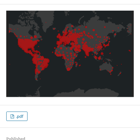
.pdf
Published