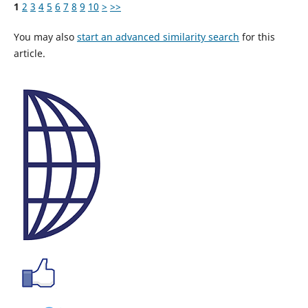
1
2
3
4
5
6
7
8
9
10
>
>>
You may also
start an advanced similarity search
for this
article.