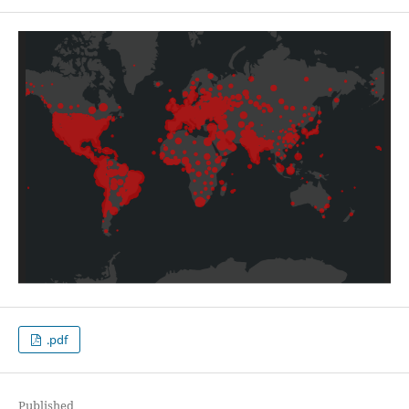
.pdf
Published