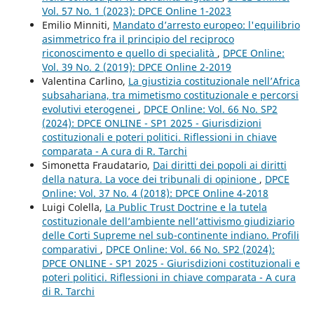
Vol. 57 No. 1 (2023): DPCE Online 1-2023
Emilio Minniti,
Mandato d’arresto europeo: l'equilibrio
asimmetrico fra il principio del reciproco
riconoscimento e quello di specialità
,
DPCE Online:
Vol. 39 No. 2 (2019): DPCE Online 2-2019
Valentina Carlino,
La giustizia costituzionale nell’Africa
subsahariana, tra mimetismo costituzionale e percorsi
evolutivi eterogenei
,
DPCE Online: Vol. 66 No. SP2
(2024): DPCE ONLINE - SP1 2025 - Giurisdizioni
costituzionali e poteri politici. Riflessioni in chiave
comparata - A cura di R. Tarchi
Simonetta Fraudatario,
Dai diritti dei popoli ai diritti
della natura. La voce dei tribunali di opinione
,
DPCE
Online: Vol. 37 No. 4 (2018): DPCE Online 4-2018
Luigi Colella,
La Public Trust Doctrine e la tutela
costituzionale dell’ambiente nell’attivismo giudiziario
delle Corti Supreme nel sub-continente indiano. Profili
comparativi
,
DPCE Online: Vol. 66 No. SP2 (2024):
DPCE ONLINE - SP1 2025 - Giurisdizioni costituzionali e
poteri politici. Riflessioni in chiave comparata - A cura
di R. Tarchi