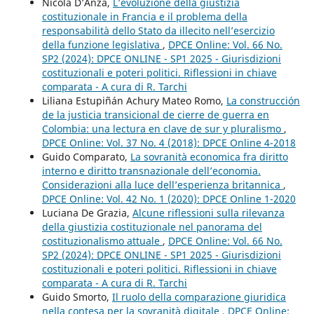
Nicola D’Anza,
L’evoluzione della giustizia
costituzionale in Francia e il problema della
responsabilità dello Stato da illecito nell’esercizio
della funzione legislativa
,
DPCE Online: Vol. 66 No.
SP2 (2024): DPCE ONLINE - SP1 2025 - Giurisdizioni
costituzionali e poteri politici. Riflessioni in chiave
comparata - A cura di R. Tarchi
Liliana Estupiñán Achury Mateo Romo,
La construcción
de la justicia transicional de cierre de guerra en
Colombia: una lectura en clave de sur y pluralismo
,
DPCE Online: Vol. 37 No. 4 (2018): DPCE Online 4-2018
Guido Comparato,
La sovranità economica fra diritto
interno e diritto transnazionale dell’economia.
Considerazioni alla luce dell’esperienza britannica
,
DPCE Online: Vol. 42 No. 1 (2020): DPCE Online 1-2020
Luciana De Grazia,
Alcune riflessioni sulla rilevanza
della giustizia costituzionale nel panorama del
costituzionalismo attuale
,
DPCE Online: Vol. 66 No.
SP2 (2024): DPCE ONLINE - SP1 2025 - Giurisdizioni
costituzionali e poteri politici. Riflessioni in chiave
comparata - A cura di R. Tarchi
Guido Smorto,
Il ruolo della comparazione giuridica
nella contesa per la sovranità digitale
,
DPCE Online: