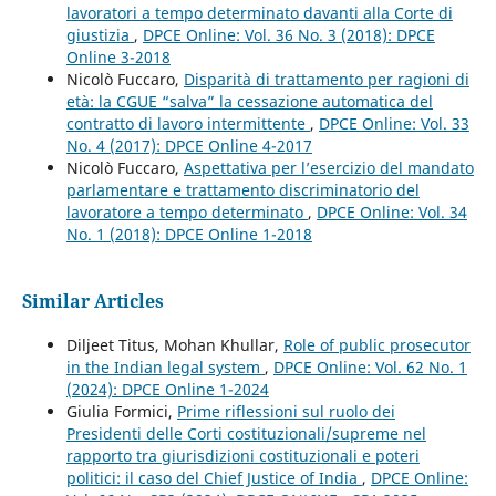
lavoratori a tempo determinato davanti alla Corte di
giustizia
,
DPCE Online: Vol. 36 No. 3 (2018): DPCE
Online 3-2018
Nicolò Fuccaro,
Disparità di trattamento per ragioni di
età: la CGUE “salva” la cessazione automatica del
contratto di lavoro intermittente
,
DPCE Online: Vol. 33
No. 4 (2017): DPCE Online 4-2017
Nicolò Fuccaro,
Aspettativa per l’esercizio del mandato
parlamentare e trattamento discriminatorio del
lavoratore a tempo determinato
,
DPCE Online: Vol. 34
No. 1 (2018): DPCE Online 1-2018
Similar Articles
Diljeet Titus, Mohan Khullar,
Role of public prosecutor
in the Indian legal system
,
DPCE Online: Vol. 62 No. 1
(2024): DPCE Online 1-2024
Giulia Formici,
Prime riflessioni sul ruolo dei
Presidenti delle Corti costituzionali/supreme nel
rapporto tra giurisdizioni costituzionali e poteri
politici: il caso del Chief Justice of India
,
DPCE Online: