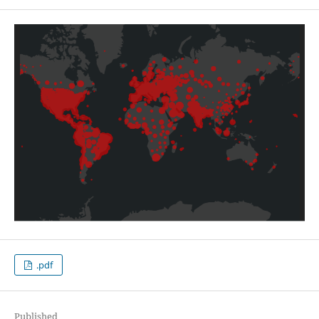
.pdf
Published