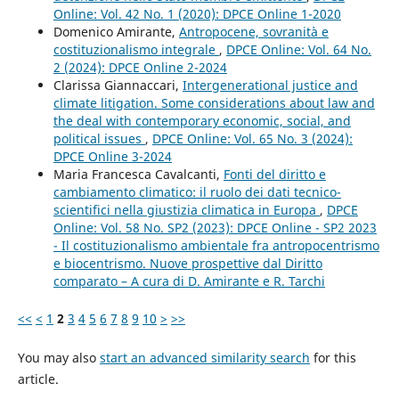
Online: Vol. 42 No. 1 (2020): DPCE Online 1-2020
Domenico Amirante,
Antropocene, sovranità e
costituzionalismo integrale
,
DPCE Online: Vol. 64 No.
2 (2024): DPCE Online 2-2024
Clarissa Giannaccari,
Intergenerational justice and
climate litigation. Some considerations about law and
the deal with contemporary economic, social, and
political issues
,
DPCE Online: Vol. 65 No. 3 (2024):
DPCE Online 3-2024
Maria Francesca Cavalcanti,
Fonti del diritto e
cambiamento climatico: il ruolo dei dati tecnico-
scientifici nella giustizia climatica in Europa
,
DPCE
Online: Vol. 58 No. SP2 (2023): DPCE Online - SP2 2023
- Il costituzionalismo ambientale fra antropocentrismo
e biocentrismo. Nuove prospettive dal Diritto
comparato – A cura di D. Amirante e R. Tarchi
<<
<
1
2
3
4
5
6
7
8
9
10
>
>>
You may also
start an advanced similarity search
for this
article.