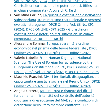
Vol. 66 No. SP2 (2024): DPCE ONLINE - SP1 2025 -
Giurisdizioni costituzionali e poteri politici. Riflessioni
in chiave comparata - A cura di R. Tarchi
Valentina Carlino,
La giustizia costituzionale nell’Africa
subsahariana, tra mimetismo costituzionale e percorsi
evolutivi eterogenei
,
DPCE Online: Vol. 66 No. SP2
(2024): DPCE ONLINE - SP1 2025 - Giurisdizioni
costituzionali e poteri politici. Riflessioni in chiave
comparata - A cura di R. Tarchi
Alessandro Somma,
Europa, sovranità e ordine
economico nel prisma delle teorie federaliste
,
DPCE
Online: Vol. 42 No. 1 (2020): DPCE Online 1-2020
Valerio Lubello,
From Human Dignity to National
Identity: The Use of Foreign Jurisprudence by the
Hungarian Constitutional Court
,
DPCE Online: Vol. 71
No. 3 (2025): Vol. 71 No. 3 (2025): DPCE Online 3-2025
Maurizio Franzini,
Divari territoriali, disuguaglianza di
opportunità e giustizia sociale nel Regno Unito
,
DPCE
Online: Vol. 65 No. 3 (2024): DPCE Online 3-2024
Angela Correra,
Mutual trust e rispetto dei diritti
fondamentali: l’intensità del controllo dell’autorità
giudiziaria di esecuzione del MAE sulle condizioni di
detenzione nello Stato membro emittente
,
DPCE