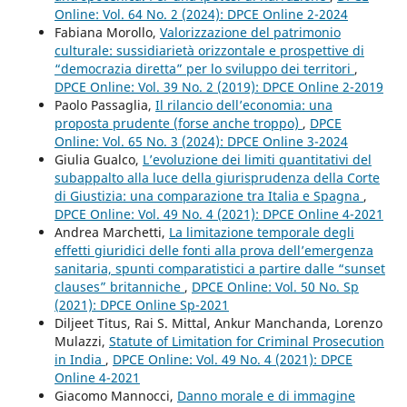
Online: Vol. 64 No. 2 (2024): DPCE Online 2-2024
Fabiana Morollo,
Valorizzazione del patrimonio
culturale: sussidiarietà orizzontale e prospettive di
“democrazia diretta” per lo sviluppo dei territori
,
DPCE Online: Vol. 39 No. 2 (2019): DPCE Online 2-2019
Paolo Passaglia,
Il rilancio dell’economia: una
proposta prudente (forse anche troppo)
,
DPCE
Online: Vol. 65 No. 3 (2024): DPCE Online 3-2024
Giulia Gualco,
L’evoluzione dei limiti quantitativi del
subappalto alla luce della giurisprudenza della Corte
di Giustizia: una comparazione tra Italia e Spagna
,
DPCE Online: Vol. 49 No. 4 (2021): DPCE Online 4-2021
Andrea Marchetti,
La limitazione temporale degli
effetti giuridici delle fonti alla prova dell’emergenza
sanitaria, spunti comparatistici a partire dalle “sunset
clauses” britanniche
,
DPCE Online: Vol. 50 No. Sp
(2021): DPCE Online Sp-2021
Diljeet Titus, Rai S. Mittal, Ankur Manchanda, Lorenzo
Mulazzi,
Statute of Limitation for Criminal Prosecution
in India
,
DPCE Online: Vol. 49 No. 4 (2021): DPCE
Online 4-2021
Giacomo Mannocci,
Danno morale e di immagine