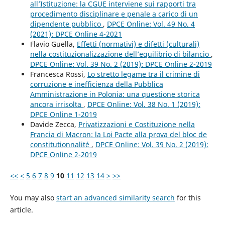
all’Istituzione: la CGUE interviene sui rapporti tra
procedimento disciplinare e penale a carico di un
dipendente pubblico
,
DPCE Online: Vol. 49 No. 4
(2021): DPCE Online 4-2021
Flavio Guella,
Effetti (normativi) e difetti (culturali)
nella costituzionalizzazione dell’equilibrio di bilancio
,
DPCE Online: Vol. 39 No. 2 (2019): DPCE Online 2-2019
Francesca Rossi,
Lo stretto legame tra il crimine di
corruzione e inefficienza della Pubblica
Amministrazione in Polonia: una questione storica
ancora irrisolta
,
DPCE Online: Vol. 38 No. 1 (2019):
DPCE Online 1-2019
Davide Zecca,
Privatizzazioni e Costituzione nella
Francia di Macron: la Loi Pacte alla prova del bloc de
constitutionnalité
,
DPCE Online: Vol. 39 No. 2 (2019):
DPCE Online 2-2019
<<
<
5
6
7
8
9
10
11
12
13
14
>
>>
You may also
start an advanced similarity search
for this
article.