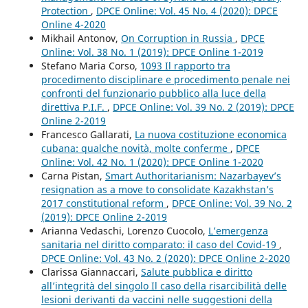
Protection
,
DPCE Online: Vol. 45 No. 4 (2020): DPCE
Online 4-2020
Mikhail Antonov,
On Corruption in Russia
,
DPCE
Online: Vol. 38 No. 1 (2019): DPCE Online 1-2019
Stefano Maria Corso,
1093 Il rapporto tra
procedimento disciplinare e procedimento penale nei
confronti del funzionario pubblico alla luce della
direttiva P.I.F.
,
DPCE Online: Vol. 39 No. 2 (2019): DPCE
Online 2-2019
Francesco Gallarati,
La nuova costituzione economica
cubana: qualche novità, molte conferme
,
DPCE
Online: Vol. 42 No. 1 (2020): DPCE Online 1-2020
Carna Pistan,
Smart Authoritarianism: Nazarbayev’s
resignation as a move to consolidate Kazakhstan’s
2017 constitutional reform
,
DPCE Online: Vol. 39 No. 2
(2019): DPCE Online 2-2019
Arianna Vedaschi, Lorenzo Cuocolo,
L’emergenza
sanitaria nel diritto comparato: il caso del Covid-19
,
DPCE Online: Vol. 43 No. 2 (2020): DPCE Online 2-2020
Clarissa Giannaccari,
Salute pubblica e diritto
all’integrità del singolo Il caso della risarcibilità delle
lesioni derivanti da vaccini nelle suggestioni della