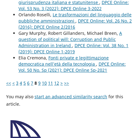
giurisprudenza italiana e statunitense
,
DPCE Online:
Vol. 53 No. 3 (2022): DPCE Online 3-2022
Orlando Roselli,
Le trasformazioni del linguaggio delle
pubbliche amministrazioni
,
DPCE Online: Vol. 26 No. 2
(2016): DPCE Online 2/2016
Gary Murphy, Robert Gillanders, Michael Breen,
A
question of political will: Corruption and Public
Administration in Ireland
,
DPCE Online: Vol. 38 No. 1
(2019): DPCE Online 1-2019
Elia Cremona,
Fonti private e legittimazione
democratica nell’età della tecnologia
,
DPCE Online:
Vol. 50 No. Sp (2021): DPCE Online Sp-2021
<<
<
3
4
5
6
7
8
9
10
11
12
>
>>
You may also
start an advanced similarity search
for this
article.