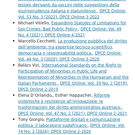
lesioni derivanti da vaccini nelle suggestioni della
giurisprudenza italiana e statunitense
,
DPCE Online:
Vol. 53 No. 3 (2022): DPCE Online 3-2022
Michael Vitiello,
Expanding Statutes of Limitations for
Sex Crimes: Bad Public Policy
,
DPCE Online: Vol. 49
No. 4 (2021): DPCE Online 4-2021
Marcello Cecchetti,
La produzione pubblica del diritto
dell’ambiente: tra expertise tecnico-scientifico,
democrazia e responsabilità politica
,
DPCE Online:
Vol. 44 No. 3 (2020): DPCE Online 3-2020
Balázs Vizi,
International Standards on the Right to
Participation of Minorities in Public Life and
Representation of Minorities in the Hungarian and the
Italian Parliaments
,
DPCE Online: Vol. 39 No. 2 (2019):
DPCE Online 2-2019
Elena D'Orlando,, Esther Happacher,
Riforme
sistemiche e resistenze all’innovazione: le
trasformazioni del diritto amministrativo austriaco
,
DPCE Online: Vol. 47 No. 2 (2021): DPCE Online 2-2021
Tony Giorgio,
Piattaforme digitali e comunicazione
politica: il laboratorio sudafricano
,
DPCE Online: Vol.
74 No. 2 (2026): DPCE Online 2-2026