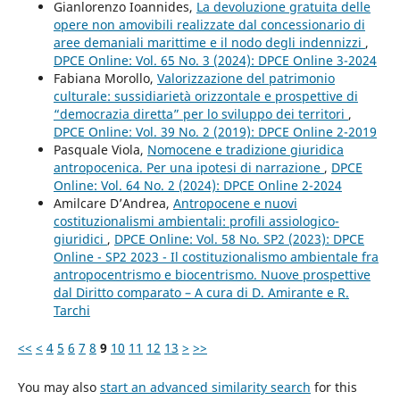
Gianlorenzo Ioannides,
La devoluzione gratuita delle
opere non amovibili realizzate dal concessionario di
aree demaniali marittime e il nodo degli indennizzi
,
DPCE Online: Vol. 65 No. 3 (2024): DPCE Online 3-2024
Fabiana Morollo,
Valorizzazione del patrimonio
culturale: sussidiarietà orizzontale e prospettive di
“democrazia diretta” per lo sviluppo dei territori
,
DPCE Online: Vol. 39 No. 2 (2019): DPCE Online 2-2019
Pasquale Viola,
Nomocene e tradizione giuridica
antropocenica. Per una ipotesi di narrazione
,
DPCE
Online: Vol. 64 No. 2 (2024): DPCE Online 2-2024
Amilcare D’Andrea,
Antropocene e nuovi
costituzionalismi ambientali: profili assiologico-
giuridici
,
DPCE Online: Vol. 58 No. SP2 (2023): DPCE
Online - SP2 2023 - Il costituzionalismo ambientale fra
antropocentrismo e biocentrismo. Nuove prospettive
dal Diritto comparato – A cura di D. Amirante e R.
Tarchi
<<
<
4
5
6
7
8
9
10
11
12
13
>
>>
You may also
start an advanced similarity search
for this