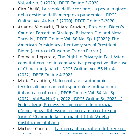
Vol. 44 No. 3 (2020): DPCE Online 3-2020
Ciro Sbailò,
La regola dell’eccezione. La posta in gioco
nella gestione dell’emergenza pandemica
,
DPCE
Online: Vol. 44 No. 3 (2020): DPCE Online 3-2020
Arianna Vedaschi, Chiara Graziani,
President Biden’s
Counter-Terrorism Strategy: Between Old and New
Threats
,
DPCE Online: Vol. 56 No. Sp 1 (2023): The
American Presidency after two years of President
Biden (a cura di Giuseppe Franco Ferrari)
Emma A. Imparato,
The Right to Privacy in East Asian
constitutionalism in comparative perspective: the case
of China and Japan1
,
DPCE Online: Vol. 55 No. 4
(2022): DPCE Online 4-2022
Maria Tarantino,
Stato centrale e autonomie
territoriali: ordinamento spagnolo e ordinamento
italiano a confronto
,
DPCE Online: Vol. 54 No. Sp
(2022): Vol 54 No Sp (2022): DPCE Online Sp-2022 - I
Federalizing Process europei nella democrazia
d’emergenza. Riflessioni comparate a partire dai
‘primi’ 20 anni della riforma del Titolo V della
Costituzione italiana
Michele Carducci,
La ricerca dei caratteri differenziali