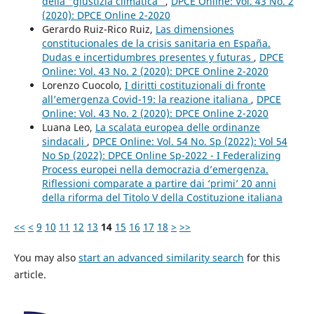
della “giustizia climatica”
,
DPCE Online: Vol. 43 No. 2
(2020): DPCE Online 2-2020
Gerardo Ruiz-Rico Ruiz,
Las dimensiones
constitucionales de la crisis sanitaria en España.
Dudas e incertidumbres presentes y futuras
,
DPCE
Online: Vol. 43 No. 2 (2020): DPCE Online 2-2020
Lorenzo Cuocolo,
I diritti costituzionali di fronte
all’emergenza Covid-19: la reazione italiana
,
DPCE
Online: Vol. 43 No. 2 (2020): DPCE Online 2-2020
Luana Leo,
La scalata europea delle ordinanze
sindacali
,
DPCE Online: Vol. 54 No. Sp (2022): Vol 54
No Sp (2022): DPCE Online Sp-2022 - I Federalizing
Process europei nella democrazia d’emergenza.
Riflessioni comparate a partire dai ‘primi’ 20 anni
della riforma del Titolo V della Costituzione italiana
<<
<
9
10
11
12
13
14
15
16
17
18
>
>>
You may also
start an advanced similarity search
for this
article.