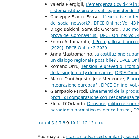
Valeria Piergigli,
L’emergenza Covid-19 in S
sistema istituzionale e sul regime dei dirit
Giuseppe Franco Ferrari,
L’executive order
dei social network?
,
DPCE Online: Vol. 43 
Diego Baldoni, Samuele Gherardi,
Due mode
prova del Coronavirus
,
DPCE Online: Vol. 
Emma A. Imparato,
Il Portogallo al banco
(2020): DPCE Online 2-2020
Anna Mastromarino,
La costituzione cuba
un dialogo regionale possibile?
,
DPCE Onli
Romano Orrù,
Tensioni e prevedibili torsi
della single-party dominance
,
DPCE Online
Marco Dani Agustin José Menéndez,
È anc
integrazione europea?
,
DPCE Online: Vol.
Giampaolo Parodi,
Lineamenti della produ
profili di comparazione con l’esperienza 
Elena D'Orlando,
Decisore politico e scie
paradigma normativo evidence-based
,
DP
<<
<
4
5
6
7
8
9
10
11
12
13
>
>>
You may also
start an advanced similarity searc