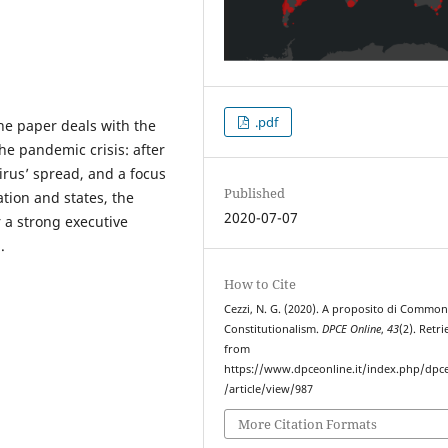
.pdf
e paper deals with the
he pandemic crisis: after
virus’ spread, and a focus
Published
ation and states, the
2020-07-07
r a strong executive
.
How to Cite
Cezzi, N. G. (2020). A proposito di Comm
Constitutionalism.
DPCE Online
,
43
(2). Retr
from
https://www.dpceonline.it/index.php/dpc
/article/view/987
More Citation Formats