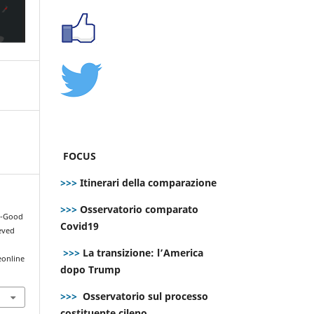
FOCUS
>>>
Itinerari della comparazione
>>>
Osservatorio comparato
on-Good
Covid19
ieved
>>>
La transizione: l’America
eonline
dopo Trump
>>>
Osservatorio sul processo
costituente cileno