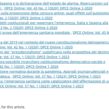
pagna e la dichiarazione dell’estado de alarma. Ripercussioni sul
ti
,
DPCE Online: Vol. 43 No. 2 (2020): DPCE Online 2-2020
 sulla prevenzione della censura online: quali effetti sull’autonomi
No. 2 (2020): DPCE Online 2-2020
lli costituzionali per governare l’emergenza. Italia e Spagna alla
43 No. 2 (2020): DPCE Online 2-2020
 di prova dell’emergenza sanitaria mondiale
,
DPCE Online: Vol. 43 N
na del 2019 nel contesto del nuevo constitucionalismo latinoameric
ne: Vol. 42 No. 1 (2020): DPCE Online 1-2020
oni del “presidenzialismo” sudafricano nella prospettiva del declin
: Vol. 57 No. 1 (2023): DPCE Online 1-2023
ora possibile riconciliare costituzionalismo democratico-sociale e
 42 No. 1 (2020): DPCE Online 1-2020
zione normativa durante la pandemia. Approdi giurisprudenziali e
tedesca
,
DPCE Online: Vol. 57 No. 1 (2023): DPCE Online 1-2023
nza: l’emergenza sanitaria come catalizzatore dell’affermazione di 
CE Online: Vol. 57 No. 1 (2023): DPCE Online 1-2023
h
for this article.