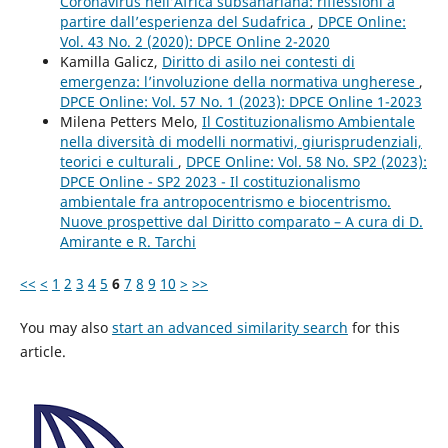
Coronavirus nell’Africa subsahariana: riflessioni a
partire dall’esperienza del Sudafrica
,
DPCE Online:
Vol. 43 No. 2 (2020): DPCE Online 2-2020
Kamilla Galicz,
Diritto di asilo nei contesti di
emergenza: l’involuzione della normativa ungherese
,
DPCE Online: Vol. 57 No. 1 (2023): DPCE Online 1-2023
Milena Petters Melo,
Il Costituzionalismo Ambientale
nella diversità di modelli normativi, giurisprudenziali,
teorici e culturali
,
DPCE Online: Vol. 58 No. SP2 (2023):
DPCE Online - SP2 2023 - Il costituzionalismo
ambientale fra antropocentrismo e biocentrismo.
Nuove prospettive dal Diritto comparato – A cura di D.
Amirante e R. Tarchi
<<
<
1
2
3
4
5
6
7
8
9
10
>
>>
You may also
start an advanced similarity search
for this
article.