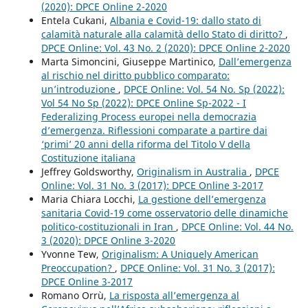
(2020): DPCE Online 2-2020
Entela Cukani,
Albania e Covid-19: dallo stato di
calamità naturale alla calamità dello Stato di diritto?
,
DPCE Online: Vol. 43 No. 2 (2020): DPCE Online 2-2020
Marta Simoncini, Giuseppe Martinico,
Dall’emergenza
al rischio nel diritto pubblico comparato:
un’introduzione
,
DPCE Online: Vol. 54 No. Sp (2022):
Vol 54 No Sp (2022): DPCE Online Sp-2022 - I
Federalizing Process europei nella democrazia
d’emergenza. Riflessioni comparate a partire dai
‘primi’ 20 anni della riforma del Titolo V della
Costituzione italiana
Jeffrey Goldsworthy,
Originalism in Australia
,
DPCE
Online: Vol. 31 No. 3 (2017): DPCE Online 3-2017
Maria Chiara Locchi,
La gestione dell’emergenza
sanitaria Covid-19 come osservatorio delle dinamiche
politico-costituzionali in Iran
,
DPCE Online: Vol. 44 No.
3 (2020): DPCE Online 3-2020
Yvonne Tew,
Originalism: A Uniquely American
Preoccupation?
,
DPCE Online: Vol. 31 No. 3 (2017):
DPCE Online 3-2017
Romano Orrù,
La risposta all’emergenza al