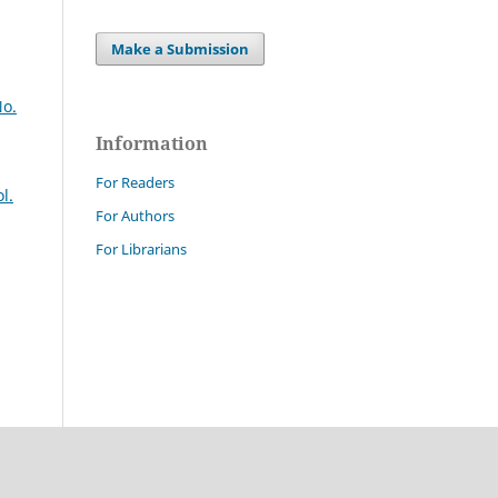
Make a Submission
No.
Information
For Readers
l.
For Authors
For Librarians