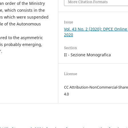
More Citation Formats
an order of the Ministry
e, which consists in the
ies which were suspended
Issue
role of the Autonomous
Vol. 43 No. 2 (2020): DPCE Online
2020
ared to the asymmetric
 is probably emerging,
Section
”.
II - Sezione Monografica
License
CC Attribution-NonCommercial-Share
4.0