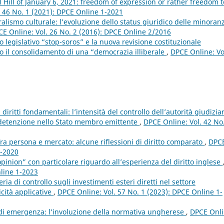
l Hill of January 6, 2021: freedom of expression or rather freedom t
. 46 No. 1 (2021): DPCE Online 1-2021
ralismo culturale: l’evoluzione dello status giuridico delle minoran
E Online: Vol. 26 No. 2 (2016): DPCE Online 2/2016
o legislativo “stop-soros” e la nuova revisione costituzionale
o il consolidamento di una “democrazia illiberale
,
DPCE Online: Vo
 diritti fondamentali: l’intensità del controllo dell’autorità giudizia
 detenzione nello Stato membro emittente
,
DPCE Online: Vol. 42 No
fra persona e mercato: alcune riflessioni di diritto comparato
,
DPC
2-2020
pinion” con particolare riguardo all’esperienza del diritto inglese
nline 1-2023
ria di controllo sugli investimenti esteri diretti nel settore
icità applicative
,
DPCE Online: Vol. 57 No. 1 (2023): DPCE Online 1-
ti di emergenza: l’involuzione della normativa ungherese
,
DPCE Onli