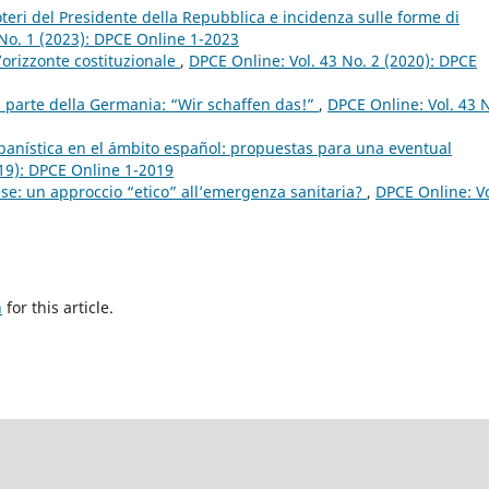
 poteri del Presidente della Repubblica e incidenza sulle forme di
 No. 1 (2023): DPCE Online 1-2023
’orizzonte costituzionale
,
DPCE Online: Vol. 43 No. 2 (2020): DPCE
 parte della Germania: “Wir schaffen das!”
,
DPCE Online: Vol. 43 
banística en el ámbito español: propuestas para una eventual
019): DPCE Online 1-2019
se: un approccio “etico” all’emergenza sanitaria?
,
DPCE Online: Vo
h
for this article.