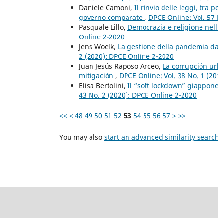
Daniele Camoni,
Il rinvio delle leggi, tra
governo comparate
,
DPCE Online: Vol. 57
Pasquale Lillo,
Democrazia e religione nell
Online 2-2020
Jens Woelk,
La gestione della pandemia da
2 (2020): DPCE Online 2-2020
Juan Jesús Raposo Arceo,
La corrupción ur
mitigación
,
DPCE Online: Vol. 38 No. 1 (2
Elisa Bertolini,
Il “soft lockdown” giappone
43 No. 2 (2020): DPCE Online 2-2020
<<
<
48
49
50
51
52
53
54
55
56
57
>
>>
You may also
start an advanced similarity searc