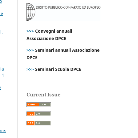
o
ze
>>>
Convegni annuali
l.
Associazione DPCE
>>>
Seminari annuali Associazione
DPCE
ria
>>>
Seminari Scuola DPCE
. 1
E
Current Issue
,
ne: