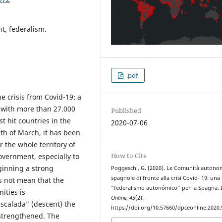
nt, federalism.
.pdf
 crisis from Covid-19: a
 with more than 27.000
Published
st hit countries in the
2020-07-06
th of March, it has been
r the whole territory of
How to Cite
overnment, especially to
ginning a strong
Poggeschi, G. (2020). Le Comunità autono
spagnole di fronte alla crisi Covid- 19: una 
s not mean that the
“federalismo autonómico” per la Spagna.
ties is
Online
,
43
(2).
escalada” (descent) the
https://doi.org/10.57660/dpceonline.2020.
strengthened. The