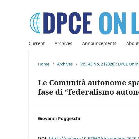
Current
Archives
Announcements
About
Home
/
Archives
/
Vol. 43 No. 2 (2020): DPCE Onli
Le Comunità autonome spagn
fase di “federalismo auto
Giovanni Poggeschi
DOI:
https://doi.org/10.57660/dpceonline.2020.