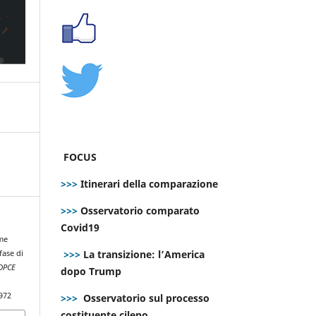
FOCUS
>>>
Itinerari della comparazione
>>>
Osservatorio comparato
Covid19
me
>>>
La transizione: l’America
fase di
DPCE
dopo Trump
972
>>>
Osservatorio sul processo
costituente cileno