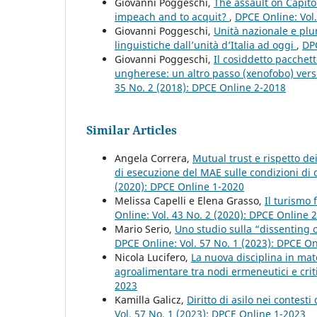
Giovanni Poggeschi,
The assault on Capito
impeach and to acquit?
,
DPCE Online: Vol
Giovanni Poggeschi,
Unità nazionale e plu
linguistiche dall’unità d’Italia ad oggi
,
DPC
Giovanni Poggeschi,
Il cosiddetto pacchett
ungherese: un altro passo (xenofobo) vers
35 No. 2 (2018): DPCE Online 2-2018
Similar Articles
Angela Correra,
Mutual trust e rispetto dei
di esecuzione del MAE sulle condizioni di
(2020): DPCE Online 1-2020
Melissa Capelli e Elena Grasso,
Il turismo 
Online: Vol. 43 No. 2 (2020): DPCE Online 
Mario Serio,
Uno studio sulla “dissenting o
DPCE Online: Vol. 57 No. 1 (2023): DPCE O
Nicola Lucifero,
La nuova disciplina in mate
agroalimentare tra nodi ermeneutici e crit
2023
Kamilla Galicz,
Diritto di asilo nei contes
Vol. 57 No. 1 (2023): DPCE Online 1-2023