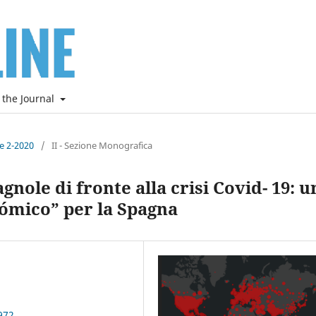
 the Journal
ne 2-2020
/
II - Sezione Monografica
ole di fronte alla crisi Covid- 19: u
nómico” per la Spagna
972