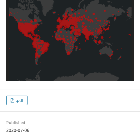
.pdf
Published
2020-07-06