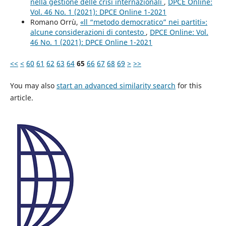
nella gestione delle crisi internazionali
,
DPCE Online:
Vol. 46 No. 1 (2021): DPCE Online 1-2021
Romano Orrù,
«ll “metodo democratico” nei partiti»:
alcune considerazioni di contesto
,
DPCE Online: Vol.
46 No. 1 (2021): DPCE Online 1-2021
<<
<
60
61
62
63
64
65
66
67
68
69
>
>>
You may also
start an advanced similarity search
for this
article.