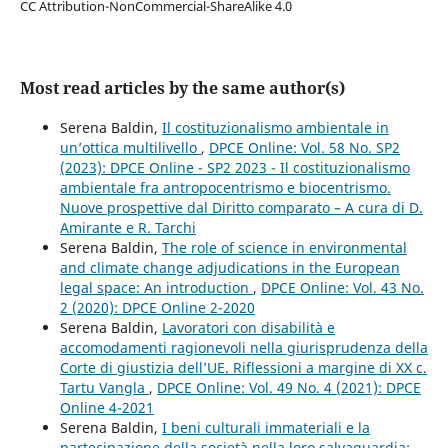
CC Attribution-NonCommercial-ShareAlike 4.0
Most read articles by the same author(s)
Serena Baldin,
Il costituzionalismo ambientale in
un’ottica multilivello
,
DPCE Online: Vol. 58 No. SP2
(2023): DPCE Online - SP2 2023 - Il costituzionalismo
ambientale fra antropocentrismo e biocentrismo.
Nuove prospettive dal Diritto comparato – A cura di D.
Amirante e R. Tarchi
Serena Baldin,
The role of science in environmental
and climate change adjudications in the European
legal space: An introduction
,
DPCE Online: Vol. 43 No.
2 (2020): DPCE Online 2-2020
Serena Baldin,
Lavoratori con disabilità e
accomodamenti ragionevoli nella giurisprudenza della
Corte di giustizia dell’UE. Riflessioni a margine di XX c.
Tartu Vangla
,
DPCE Online: Vol. 49 No. 4 (2021): DPCE
Online 4-2021
Serena Baldin,
I beni culturali immateriali e la
partecipazione della società nella loro salvaguardia: