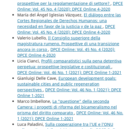
prospettive per la regolamentazione di settore?
,
DPCE
Online: Vol. 45 No. 4 (2020): DPCE Online 4-2020
María del Ángel Iglesias Vázquez,
El diálogo entre las
Cortes Regionales de Derechos Humanos: una
necesidad en favor de la justicia y de la paz
,
DPCE
Online: Vol. 45 No. 4 (2020): DPCE Online 4-2020
Valerio Lubello,
Il Consiglio superiore della
magistratura rumeno. Prospettive di una transizione
ancora in corso
,
DPCE Online: Vol. 45 No. 4 (2020):
DPCE Online 4-2020
Licia Cianci,
Profili comparatistici sulla pena detentiva
perpetua: prospettive legislative e costituzionali
,
DPCE Online: Vol. 46 No. 1 (2021): DPCE Online 1-2021
Gianluigi Delle Cave,
European development goals:
sustainable cities and public regeneration
perspectives
,
DPCE Online: Vol. 46 No. 1 (2021): DPCE
Online 1-2021
Marco Imbellone,
La “questione” della seconda
Camera: i progetti di riforma del bicameralismo nel
prisma del diritto comparato
,
DPCE Online: Vol. 46 No.
1 (2021): DPCE Online 1-2021
Luca Paladini,
Sulla cooperazione tra l’UE e l’ONU