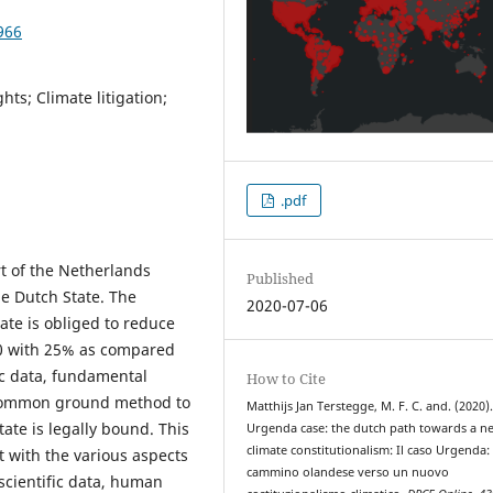
966
ts; Climate litigation;
.pdf
t of the Netherlands
Published
e Dutch State. The
2020-07-06
ate is obliged to reduce
20 with 25% as compared
ic data, fundamental
How to Cite
 common ground method to
Matthijs Jan Terstegge, M. F. C. and. (2020)
te is legally bound. This
Urgenda case: the dutch path towards a n
climate constitutionalism: Il caso Urgenda: 
t with the various aspects
cammino olandese verso un nuovo
 scientific data, human