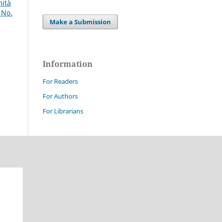
mità
 No.
Make a Submission
Information
For Readers
For Authors
For Librarians