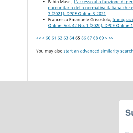
Fabio Masci,
L’accesso alla funzione di per
eurounitaria della normativa italiana che 
3 (2021): DPCE Online 3-2021
Francesco Emanuele Grisostolo,
Immigrazi
Online: Vol. 42 No. 1 (2020): DPCE Online 
<<
<
60
61
62
63
64
65
66
67
68
69
>
>>
You may also
start an advanced similarity searc