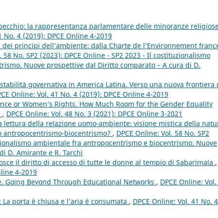
pecchio: la rappresentanza parlamentare delle minoranze religios
1 No. 4 (2019): DPCE Online 4-2019
e dei principi dell’ambiente: dalla Charte de l’Environnement franc
 58 No. SP2 (2023): DPCE Online - SP2 2023 - Il costituzionalismo
rismo. Nuove prospettive dal Diritto comparato – A cura di D.
instabilità governativa in America Latina. Verso una nuova frontiera 
CE Online: Vol. 41 No. 4 (2019): DPCE Online 4-2019
nce or Women’s Rights. How Much Room for the Gender Equality
?
,
DPCE Online: Vol. 48 No. 3 (2021): DPCE Online 3-2021
la lettura della relazione uomo-ambiente: visione mistica della natu
mo antropocentrismo-biocentrismo?
,
DPCE Online: Vol. 58 No. SP2
tuzionalismo ambientale fra antropocentrismo e biocentrismo. Nuove
di D. Amirante e R. Tarchi
ce il diritto di accesso di tutte le donne al tempio di Sabarimala
,
nline 4-2019
e. Going Beyond Through Educational Networks
,
DPCE Online: Vol.
 La porta è chiusa e l’aria è consumata
,
DPCE Online: Vol. 41 No. 4