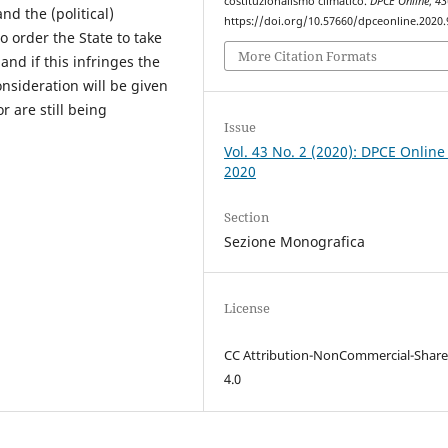
costituzionalismo climatico.
DPCE Online
,
43
nd the (political)
https://doi.org/10.57660/dpceonline.2020.
o order the State to take
More Citation Formats
nd if this infringes the
onsideration will be given
r are still being
Issue
Vol. 43 No. 2 (2020): DPCE Online
2020
Section
Sezione Monografica
License
CC Attribution-NonCommercial-Share
4.0