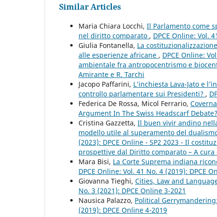
Similar Articles
Maria Chiara Locchi,
Il Parlamento come s
nel diritto comparato
,
DPCE Online: Vol. 4
Giulia Fontanella,
La costituzionalizzazion
alle esperienze africane
,
DPCE Online: Vol.
ambientale fra antropocentrismo e biocent
Amirante e R. Tarchi
Jacopo Paffarini,
L’inchiesta Lava-Jato e l’
controllo parlamentare sui Presidenti?
,
DP
Federica De Rossa, Micol Ferrario,
Coverna
Argument In The Swiss Headscarf Debate
Cristina Gazzetta,
Il buen vivir andino nel
modello utile al superamento del dualis
(2023): DPCE Online - SP2 2023 - Il costi
prospettive dal Diritto comparato – A cura 
Mara Bisi,
La Corte Suprema indiana riconos
DPCE Online: Vol. 41 No. 4 (2019): DPCE O
Giovanna Tieghi,
Cities, Law and Languag
No. 3 (2021): DPCE Online 3-2021
Nausica Palazzo,
Political Gerrymandering:
(2019): DPCE Online 4-2019