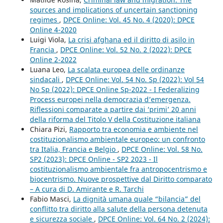
sources and implications of uncertain sanctioning
regimes
,
DPCE Online: Vol. 45 No. 4 (2020): DPCE
Online 4-2020
Luigi Viola,
La crisi afghana ed il diritto di asilo in
Francia
,
DPCE Online: Vol. 52 No. 2 (2022): DPCE
Online 2-2022
Luana Leo,
La scalata europea delle ordinanze
sindacali
,
DPCE Online: Vol. 54 No. Sp (2022): Vol 54
No Sp (2022): DPCE Online Sp-2022 - I Federalizing
Process europei nella democrazia d’emergenza.
Riflessioni comparate a partire dai ‘primi’ 20 anni
della riforma del Titolo V della Costituzione italiana
Chiara Pizi,
Rapporto tra economia e ambiente nel
costituzionalismo ambientale europeo: un confronto
tra Italia, Francia e Belgio
,
DPCE Online: Vol. 58 No.
SP2 (2023): DPCE Online - SP2 2023 - Il
costituzionalismo ambientale fra antropocentrismo e
biocentrismo. Nuove prospettive dal Diritto comparato
– A cura di D. Amirante e R. Tarchi
Fabio Masci,
La dignità umana quale “bilancia” del
conflitto tra diritto alla salute della persona detenuta
e sicurezza sociale
,
DPCE Online: Vol. 64 No. 2 (2024):