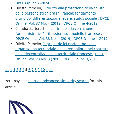
DPCE Online 2-2024
Diletta Pamelin,
Il diritto alla protezione della salute
della persona straniera in Francia: fondamento
giuridico, differenziazione legale, status sociale
,
DPCE
Online: Vol. 37 No. 4 (2018): DPCE Online 4-2018
Claudia Sartoretti,
Il contrasto alla corruzione
“amministrativa”: riflessioni sul modello francese
,
DPCE Online: Vol. 38 No. 1 (2019): DPCE Online 1-2019
Diletta Pamelin,
Il projet de loi portant nouvelle
organisation territoriale de la République nel contesto
della decentralizzazione territoriale francese
,
DPCE
Online: Vol. 23 No. 3 (2015): DPCE Online 3/2015
<<
<
1
2
3
4
5
6
7
8
9
10
>
>>
You may also
start an advanced similarity search
for this
article.