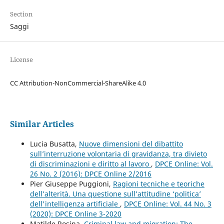
Section
Saggi
License
CC Attribution-NonCommercial-ShareAlike 4.0
Similar Articles
Lucia Busatta,
Nuove dimensioni del dibattito
sull’interruzione volontaria di gravidanza, tra divieto
di discriminazioni e diritto al lavoro
,
DPCE Online: Vol.
26 No. 2 (2016): DPCE Online 2/2016
Pier Giuseppe Puggioni,
Ragioni tecniche e teoriche
dell’alterità. Una questione sull’attitudine ‘politica’
dell'intelligenza artificiale
,
DPCE Online: Vol. 44 No. 3
(2020): DPCE Online 3-2020
Matilde Rosina,
Criminal law and migration: The