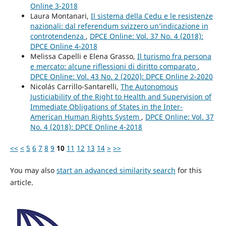
Online 3-2018
Laura Montanari,
Il sistema della Cedu e le resistenze
nazionali: dal referendum svizzero un’indicazione in
controtendenza
,
DPCE Online: Vol. 37 No. 4 (2018):
DPCE Online 4-2018
Melissa Capelli e Elena Grasso,
Il turismo fra persona
e mercato: alcune riflessioni di diritto comparato
,
DPCE Online: Vol. 43 No. 2 (2020): DPCE Online 2-2020
Nicolás Carrillo-Santarelli,
The Autonomous
Justiciability of the Right to Health and Supervision of
Immediate Obligations of States in the Inter-
American Human Rights System
,
DPCE Online: Vol. 37
No. 4 (2018): DPCE Online 4-2018
<<
<
5
6
7
8
9
10
11
12
13
14
>
>>
You may also
start an advanced similarity search
for this
article.