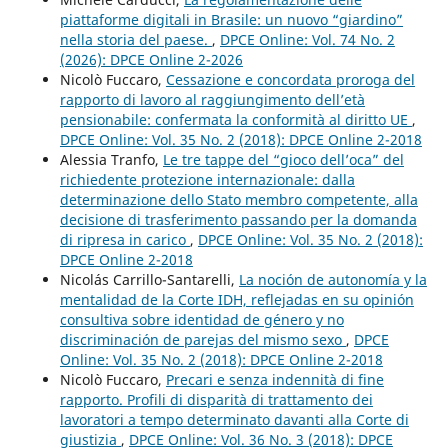
piattaforme digitali in Brasile: un nuovo “giardino”
nella storia del paese.
,
DPCE Online: Vol. 74 No. 2
(2026): DPCE Online 2-2026
Nicolò Fuccaro,
Cessazione e concordata proroga del
rapporto di lavoro al raggiungimento dell’età
pensionabile: confermata la conformità al diritto UE
,
DPCE Online: Vol. 35 No. 2 (2018): DPCE Online 2-2018
Alessia Tranfo,
Le tre tappe del “gioco dell’oca” del
richiedente protezione internazionale: dalla
determinazione dello Stato membro competente, alla
decisione di trasferimento passando per la domanda
di ripresa in carico
,
DPCE Online: Vol. 35 No. 2 (2018):
DPCE Online 2-2018
Nicolás Carrillo-Santarelli,
La noción de autonomía y la
mentalidad de la Corte IDH, reflejadas en su opinión
consultiva sobre identidad de género y no
discriminación de parejas del mismo sexo
,
DPCE
Online: Vol. 35 No. 2 (2018): DPCE Online 2-2018
Nicolò Fuccaro,
Precari e senza indennità di fine
rapporto. Profili di disparità di trattamento dei
lavoratori a tempo determinato davanti alla Corte di
giustizia
,
DPCE Online: Vol. 36 No. 3 (2018): DPCE