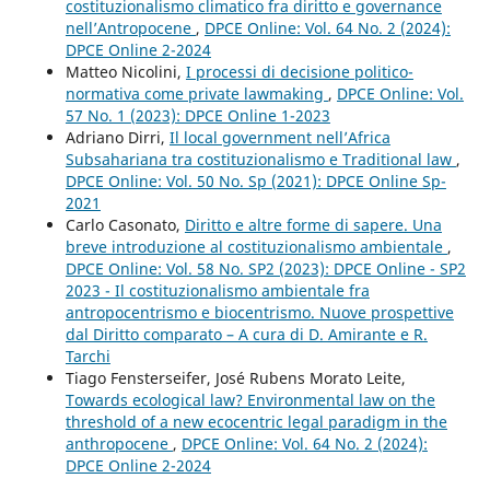
costituzionalismo climatico fra diritto e governance
nell’Antropocene
,
DPCE Online: Vol. 64 No. 2 (2024):
DPCE Online 2-2024
Matteo Nicolini,
I processi di decisione politico-
normativa come private lawmaking
,
DPCE Online: Vol.
57 No. 1 (2023): DPCE Online 1-2023
Adriano Dirri,
Il local government nell’Africa
Subsahariana tra costituzionalismo e Traditional law
,
DPCE Online: Vol. 50 No. Sp (2021): DPCE Online Sp-
2021
Carlo Casonato,
Diritto e altre forme di sapere. Una
breve introduzione al costituzionalismo ambientale
,
DPCE Online: Vol. 58 No. SP2 (2023): DPCE Online - SP2
2023 - Il costituzionalismo ambientale fra
antropocentrismo e biocentrismo. Nuove prospettive
dal Diritto comparato – A cura di D. Amirante e R.
Tarchi
Tiago Fensterseifer, José Rubens Morato Leite,
Towards ecological law? Environmental law on the
threshold of a new ecocentric legal paradigm in the
anthropocene
,
DPCE Online: Vol. 64 No. 2 (2024):
DPCE Online 2-2024