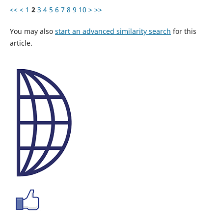
<<
<
1
2
3
4
5
6
7
8
9
10
>
>>
You may also
start an advanced similarity search
for this
article.