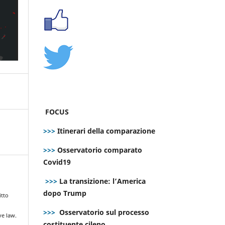
FOCUS
>>>
Itinerari della comparazione
>>>
Osservatorio comparato
Covid19
>>>
La transizione: l’America
dopo Trump
itto
>>>
Osservatorio sul processo
ve law.
costituente cileno