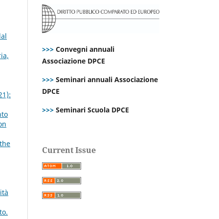
dal
>>>
Convegni annuali
ia,
Associazione DPCE
>>>
Seminari annuali Associazione
DPCE
21):
>>>
Seminari Scuola DPCE
nto
on
 the
Current Issue
ità
to.