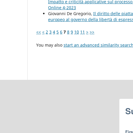
Impatto e criticità applicative sul proces
Online 4-2023
Giovanni De Gregorio,
Il diritto delle pia
europeo al governo della libertà di espre
<<
<
2
3
4
5
6
7
8
9
10
11
>
>>
You may also
start an advanced similarity searc