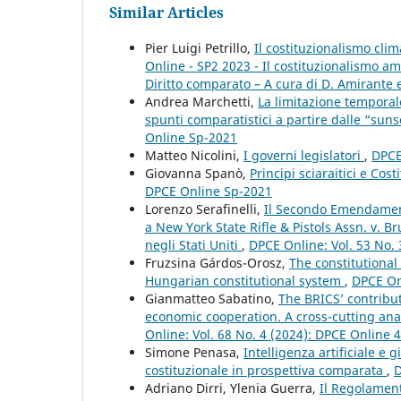
Similar Articles
Pier Luigi Petrillo,
Il costituzionalismo clim
Online - SP2 2023 - Il costituzionalismo a
Diritto comparato – A cura di D. Amirante e
Andrea Marchetti,
La limitazione temporale
spunti comparatistici a partire dalle “sun
Online Sp-2021
Matteo Nicolini,
I governi legislatori
,
DPCE
Giovanna Spanò,
Principi sciaraitici e Co
DPCE Online Sp-2021
Lorenzo Serafinelli,
Il Secondo Emendamento
a New York State Rifle & Pistols Assn. v. B
negli Stati Uniti
,
DPCE Online: Vol. 53 No.
Fruzsina Gárdos-Orosz,
The constitutional
Hungarian constitutional system
,
DPCE Onl
Gianmatteo Sabatino,
The BRICS’ contribut
economic cooperation. A cross-cutting an
Online: Vol. 68 No. 4 (2024): DPCE Online 
Simone Penasa,
Intelligenza artificiale e g
costituzionale in prospettiva comparata
,
D
Adriano Dirri, Ylenia Guerra,
Il Regolamento