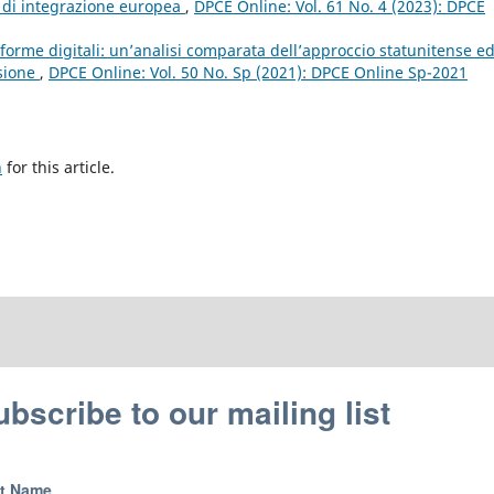
so di integrazione europea
,
DPCE Online: Vol. 61 No. 4 (2023): DPCE
ttaforme digitali: un’analisi comparata dell’approccio statunitense e
ssione
,
DPCE Online: Vol. 50 No. Sp (2021): DPCE Online Sp-2021
h
for this article.