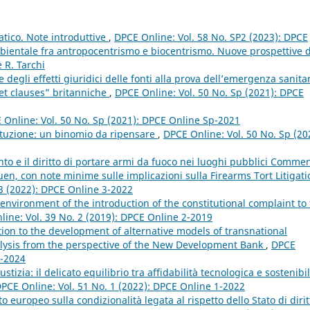
atico. Note introduttive
,
DPCE Online: Vol. 58 No. SP2 (2023): DPCE
mbientale fra antropocentrismo e biocentrismo. Nuove prospettive 
 R. Tarchi
 degli effetti giuridici delle fonti alla prova dell’emergenza sanitar
set clauses” britanniche
,
DPCE Online: Vol. 50 No. Sp (2021): DPCE
 Online: Vol. 50 No. Sp (2021): DPCE Online Sp-2021
stituzione: un binomio da ripensare
,
DPCE Online: Vol. 50 No. Sp (20
 e il diritto di portare armi da fuoco nei luoghi pubblici Comme
ruen, con note minime sulle implicazioni sulla Firearms Tort Litigati
 3 (2022): DPCE Online 3-2022
 environment of the introduction of the constitutional complaint to
ine: Vol. 39 No. 2 (2019): DPCE Online 2-2019
ion to the development of alternative models of transnational
alysis from the perspective of the New Development Bank
,
DPCE
4-2024
iustizia: il delicato equilibrio tra affidabilità tecnologica e sostenibil
PCE Online: Vol. 51 No. 1 (2022): DPCE Online 1-2022
 europeo sulla condizionalità legata al rispetto dello Stato di dirit