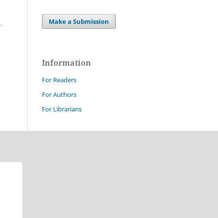
Make a Submission
d
Information
For Readers
For Authors
For Librarians