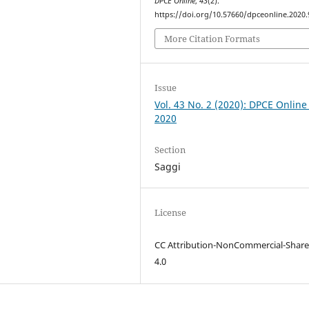
DPCE Online
,
43
(2).
https://doi.org/10.57660/dpceonline.2020.
More Citation Formats
Issue
Vol. 43 No. 2 (2020): DPCE Online
2020
Section
Saggi
License
CC Attribution-NonCommercial-Share
4.0