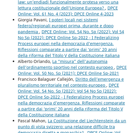
law: un’endiadi funzionalmente protesa verso una
lettura costituzionale dell’Unione Europea?
,
DPCE
Online: Vol. 61 No. 4 (2023): DPCE Online 4-2023
Giorgia Pavani,
I poteri locali nei sistemi
federo/regionali europei prima, durante e dopo
pandemia
,
DPCE Online: Vol. 54 No. Sp (2022): Vol 54
No Sp (2022): DPCE Online Sp-2022 - I Federalizing
Process europei nella democrazia d’emergenza.
Riflessioni comparate a partire dai ‘primi’ 20 anni
della riforma del Titolo V della Costituzione italiana
Alberto Orlando,
La “misura” dell'autonomia
dell’ordinamento sportivo nel contesto europeo
,
DPCE
Online: Vol. 50 No. Sp (2021): DPCE Online Sp-2021
Francisco Balaguer Callejón,
Diritto dell’emergenza e
pluralismo territoriale nel contesto europeo
,
DPCE
Online: Vol. 54 No. Sp (2022): Vol 54 No Sp (2022):
DPCE Online Sp-2022 - I Federalizing Process europei
nella democrazia d’emergenza. Riflessioni comparate
a partire dai ‘primi’ 20 anni della riforma del Titolo V
della Costituzione italiana
Pascal Mahon,
La Costituzione del Liechtenstein da un
punto di vista svizzero: una relazione difficile tra
democrazia diretta e monarchia?
,
DPCE Online: Vol.