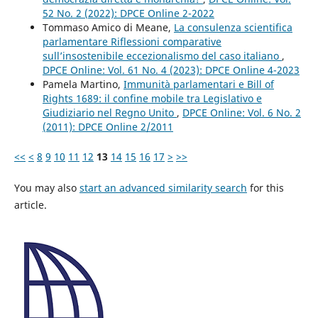
52 No. 2 (2022): DPCE Online 2-2022
Tommaso Amico di Meane,
La consulenza scientifica
parlamentare Riflessioni comparative
sull’insostenibile eccezionalismo del caso italiano
,
DPCE Online: Vol. 61 No. 4 (2023): DPCE Online 4-2023
Pamela Martino,
Immunità parlamentari e Bill of
Rights 1689: il confine mobile tra Legislativo e
Giudiziario nel Regno Unito
,
DPCE Online: Vol. 6 No. 2
(2011): DPCE Online 2/2011
<<
<
8
9
10
11
12
13
14
15
16
17
>
>>
You may also
start an advanced similarity search
for this
article.