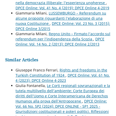
nella democrazia illiberale: l’esperienza ungherese
,
DPCE Online: Vol. 41 No. 4 (2019): DPCE Online 4-2019
Giammaria Milani,
LUSSEMBURGO – Referendum su
alcune proposte riguardanti l’elaborazione di una
nuova Costituzione
,
DPCE Online: Vol. 23 No. 3 (2015):
DPCE Online 3/2015
Giammaria Milani,
Regno Unito – Firmato l’accordo sul
referendum per l’indipendenza della Scozia
,
DPCE
Online: Vol. 14 No. 2 (2013): DPCE Online 2/2013
Similar Articles
Giuseppe Franco Ferrari,
Rights and freedoms in the
Turkish Constitution of 1924
,
DPCE Online: Vol. 61 No.
4 (2023): DPCE Online 4-2023
Giulia Fontanella,
Le Corti regionali sovranazionali e la
tutela multilivello dell’ambiente: Corte Europea dei
diritti dell’Uomo e Corte Interamericana de Derechos
Humanos alla prova dell’Antropocene
,
DPCE Online:
Vol. 66 No. SP2 (2024): DPCE ONLINE - SP1 2025 -
Giurisdizioni costituzionali e poteri politici. Riflessioni