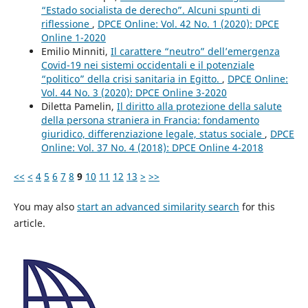
“Estado socialista de derecho”. Alcuni spunti di
riflessione
,
DPCE Online: Vol. 42 No. 1 (2020): DPCE
Online 1-2020
Emilio Minniti,
Il carattere “neutro” dell’emergenza
Covid-19 nei sistemi occidentali e il potenziale
“politico” della crisi sanitaria in Egitto.
,
DPCE Online:
Vol. 44 No. 3 (2020): DPCE Online 3-2020
Diletta Pamelin,
Il diritto alla protezione della salute
della persona straniera in Francia: fondamento
giuridico, differenziazione legale, status sociale
,
DPCE
Online: Vol. 37 No. 4 (2018): DPCE Online 4-2018
<<
<
4
5
6
7
8
9
10
11
12
13
>
>>
You may also
start an advanced similarity search
for this
article.