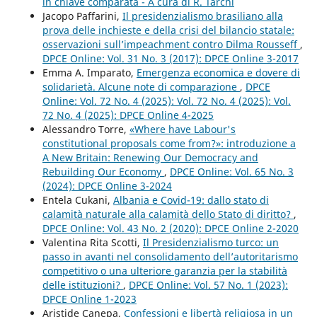
in chiave comparata - A cura di R. Tarchi
Jacopo Paffarini,
Il presidenzialismo brasiliano alla
prova delle inchieste e della crisi del bilancio statale:
osservazioni sull’impeachment contro Dilma Rousseff
,
DPCE Online: Vol. 31 No. 3 (2017): DPCE Online 3-2017
Emma A. Imparato,
Emergenza economica e dovere di
solidarietà. Alcune note di comparazione
,
DPCE
Online: Vol. 72 No. 4 (2025): Vol. 72 No. 4 (2025): Vol.
72 No. 4 (2025): DPCE Online 4-2025
Alessandro Torre,
«Where have Labour's
constitutional proposals come from?»: introduzione a
A New Britain: Renewing Our Democracy and
Rebuilding Our Economy
,
DPCE Online: Vol. 65 No. 3
(2024): DPCE Online 3-2024
Entela Cukani,
Albania e Covid-19: dallo stato di
calamità naturale alla calamità dello Stato di diritto?
,
DPCE Online: Vol. 43 No. 2 (2020): DPCE Online 2-2020
Valentina Rita Scotti,
Il Presidenzialismo turco: un
passo in avanti nel consolidamento dell’autoritarismo
competitivo o una ulteriore garanzia per la stabilità
delle istituzioni?
,
DPCE Online: Vol. 57 No. 1 (2023):
DPCE Online 1-2023
Aristide Canepa,
Confessioni e libertà religiosa in un