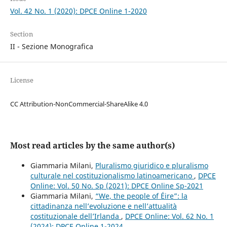
Vol. 42 No. 1 (2020): DPCE Online 1-2020
Section
II - Sezione Monografica
License
CC Attribution-NonCommercial-ShareAlike 4.0
Most read articles by the same author(s)
Giammaria Milani,
Pluralismo giuridico e pluralismo
culturale nel costituzionalismo latinoamericano
,
DPCE
Online: Vol. 50 No. Sp (2021): DPCE Online Sp-2021
Giammaria Milani,
“We, the people of Éire”: la
cittadinanza nell’evoluzione e nell’attualità
costituzionale dell’Irlanda
,
DPCE Online: Vol. 62 No. 1
(2024): DPCE Online 1-2024