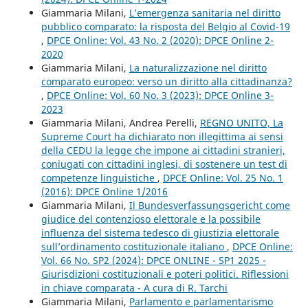
Giammaria Milani,
L’emergenza sanitaria nel diritto
pubblico comparato: la risposta del Belgio al Covid-19
,
DPCE Online: Vol. 43 No. 2 (2020): DPCE Online 2-
2020
Giammaria Milani,
La naturalizzazione nel diritto
comparato europeo: verso un diritto alla cittadinanza?
,
DPCE Online: Vol. 60 No. 3 (2023): DPCE Online 3-
2023
Giammaria Milani, Andrea Perelli,
REGNO UNITO, La
Supreme Court ha dichiarato non illegittima ai sensi
della CEDU la legge che impone ai cittadini stranieri,
coniugati con cittadini inglesi, di sostenere un test di
competenze linguistiche
,
DPCE Online: Vol. 25 No. 1
(2016): DPCE Online 1/2016
Giammaria Milani,
Il Bundesverfassungsgericht come
giudice del contenzioso elettorale e la possibile
influenza del sistema tedesco di giustizia elettorale
sull’ordinamento costituzionale italiano
,
DPCE Online:
Vol. 66 No. SP2 (2024): DPCE ONLINE - SP1 2025 -
Giurisdizioni costituzionali e poteri politici. Riflessioni
in chiave comparata - A cura di R. Tarchi
Giammaria Milani,
Parlamento e parlamentarismo