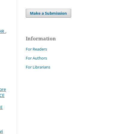
Make a Submission
CHR
,
Information
For Readers
For Authors
For Librarians
ore
PCE
CE
vi