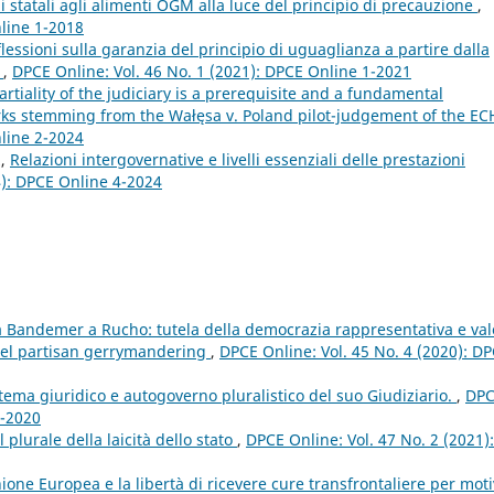
ni statali agli alimenti OGM alla luce del principio di precauzione
,
nline 1-2018
ssioni sulla garanzia del principio di uguaglianza a partire dalla
W
,
DPCE Online: Vol. 46 No. 1 (2021): DPCE Online 1-2021
iality of the judiciary is a prerequisite and a fundamental
arks stemming from the Wałęsa v. Poland pilot-judgement of the E
nline 2-2024
z,
Relazioni intergovernative e livelli essenziali delle prestazioni
4): DPCE Online 4-2024
 Bandemer a Rucho: tutela della democrazia rappresentativa e val
a del partisan gerrymandering
,
DPCE Online: Vol. 45 No. 4 (2020): D
istema giuridico e autogoverno pluralistico del suo Giudiziario.
,
DP
4-2020
 plurale della laicità dello stato
,
DPCE Online: Vol. 47 No. 2 (2021):
nione Europea e la libertà di ricevere cure transfrontaliere per moti