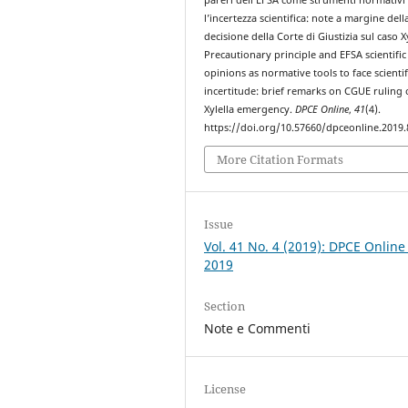
l’incertezza scientifica: note a margine dell
decisione della Corte di Giustizia sul caso Xy
Precautionary principle and EFSA scientific
opinions as normative tools to face scientif
incertitude: brief remarks on CGUE ruling 
Xylella emergency.
DPCE Online
,
41
(4).
https://doi.org/10.57660/dpceonline.2019.
More Citation Formats
Issue
Vol. 41 No. 4 (2019): DPCE Online
2019
Section
Note e Commenti
License