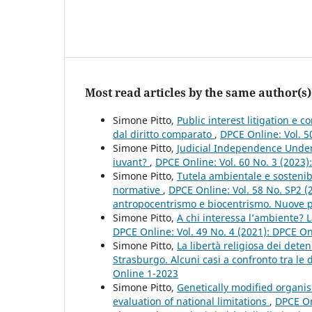
Most read articles by the same author(s)
Simone Pitto,
Public interest litigation e c
dal diritto comparato
,
DPCE Online: Vol. 5
Simone Pitto,
Judicial Independence Under 
iuvant?
,
DPCE Online: Vol. 60 No. 3 (2023
Simone Pitto,
Tutela ambientale e sostenibi
normative
,
DPCE Online: Vol. 58 No. SP2 (
antropocentrismo e biocentrismo. Nuove pro
Simone Pitto,
A chi interessa l’ambiente? La
DPCE Online: Vol. 49 No. 4 (2021): DPCE O
Simone Pitto,
La libertà religiosa dei dete
Strasburgo. Alcuni casi a confronto tra le
Online 1-2023
Simone Pitto,
Genetically modified organis
evaluation of national limitations
,
DPCE On