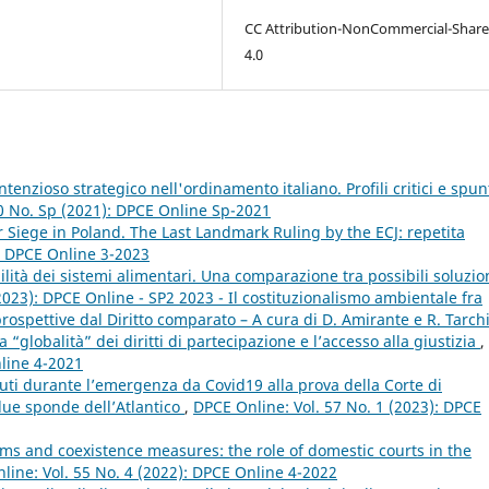
CC Attribution-NonCommercial-Share
4.0
ontenzioso strategico nell'ordinamento italiano. Profili critici e spun
0 No. Sp (2021): DPCE Online Sp-2021
Siege in Poland. The Last Landmark Ruling by the ECJ: repetita
): DPCE Online 3-2023
lità dei sistemi alimentari. Una comparazione tra possibili soluzio
2023): DPCE Online - SP2 2023 - Il costituzionalismo ambientale fra
spettive dal Diritto comparato – A cura di D. Amirante e R. Tarch
 “globalità” dei diritti di partecipazione e l’accesso alla giustizia
,
nline 4-2021
nuti durante l’emergenza da Covid19 alla prova della Corte di
 due sponde dell’Atlantico
,
DPCE Online: Vol. 57 No. 1 (2023): DPCE
ms and coexistence measures: the role of domestic courts in the
line: Vol. 55 No. 4 (2022): DPCE Online 4-2022