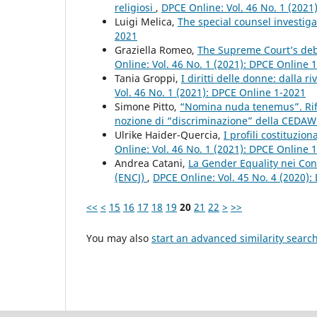
religiosi
,
DPCE Online: Vol. 46 No. 1 (2021
Luigi Melica,
The special counsel investig
2021
Graziella Romeo,
The Supreme Court’s deb
Online: Vol. 46 No. 1 (2021): DPCE Online 
Tania Groppi,
I diritti delle donne: dalla 
Vol. 46 No. 1 (2021): DPCE Online 1-2021
Simone Pitto,
“Nomina nuda tenemus”. Rifle
nozione di “discriminazione” della CEDA
Ulrike Haider-Quercia,
I profili costituzio
Online: Vol. 46 No. 1 (2021): DPCE Online 
Andrea Catani,
La Gender Equality nei Cons
(ENCJ)
,
DPCE Online: Vol. 45 No. 4 (2020)
<<
<
15
16
17
18
19
20
21
22
>
>>
You may also
start an advanced similarity searc