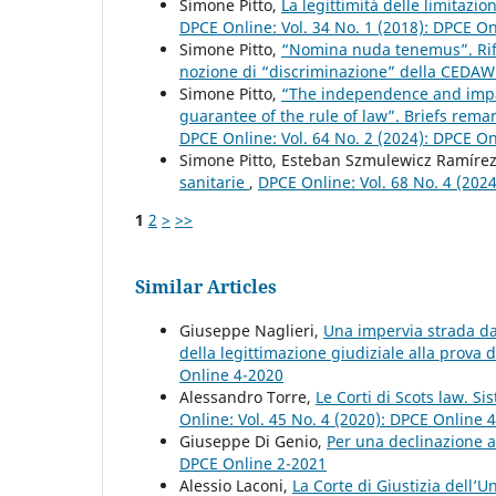
Simone Pitto,
La legittimità delle limitazio
DPCE Online: Vol. 34 No. 1 (2018): DPCE O
Simone Pitto,
“Nomina nuda tenemus”. Rifle
nozione di “discriminazione” della CEDA
Simone Pitto,
“The independence and impart
guarantee of the rule of law”. Briefs rem
DPCE Online: Vol. 64 No. 2 (2024): DPCE O
Simone Pitto, Esteban Szmulewicz Ramíre
sanitarie
,
DPCE Online: Vol. 68 No. 4 (202
1
2
>
>>
Similar Articles
Giuseppe Naglieri,
Una impervia strada da
della legittimazione giudiziale alla prov
Online 4-2020
Alessandro Torre,
Le Corti di Scots law. S
Online: Vol. 45 No. 4 (2020): DPCE Online 
Giuseppe Di Genio,
Per una declinazione al
DPCE Online 2-2021
Alessio Laconi,
La Corte di Giustizia dell’U