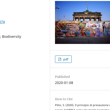
874
; Biodiversity
.pdf
Published
2020-01-08
How to Cite
Pitto, S. (2020). Il principio di precauzione e
pareri dell’EFSA come strumenti normativi