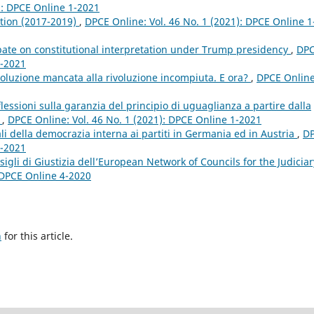
): DPCE Online 1-2021
ation (2017-2019)
,
DPCE Online: Vol. 46 No. 1 (2021): DPCE Online 1
ate on constitutional interpretation under Trump presidency
,
DP
1-2021
rivoluzione mancata alla rivoluzione incompiuta. E ora?
,
DPCE Online
ssioni sulla garanzia del principio di uguaglianza a partire dalla
W
,
DPCE Online: Vol. 46 No. 1 (2021): DPCE Online 1-2021
nali della democrazia interna ai partiti in Germania ed in Austria
,
D
1-2021
igli di Giustizia dell’European Network of Councils for the Judiciar
: DPCE Online 4-2020
h
for this article.