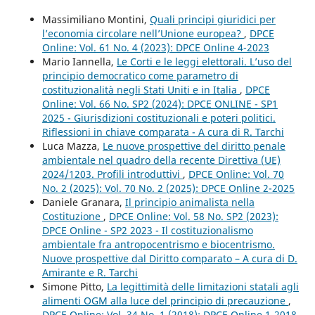
Massimiliano Montini,
Quali principi giuridici per
l’economia circolare nell’Unione europea?
,
DPCE
Online: Vol. 61 No. 4 (2023): DPCE Online 4-2023
Mario Iannella,
Le Corti e le leggi elettorali. L’uso del
principio democratico come parametro di
costituzionalità negli Stati Uniti e in Italia
,
DPCE
Online: Vol. 66 No. SP2 (2024): DPCE ONLINE - SP1
2025 - Giurisdizioni costituzionali e poteri politici.
Riflessioni in chiave comparata - A cura di R. Tarchi
Luca Mazza,
Le nuove prospettive del diritto penale
ambientale nel quadro della recente Direttiva (UE)
2024/1203. Profili introduttivi
,
DPCE Online: Vol. 70
No. 2 (2025): Vol. 70 No. 2 (2025): DPCE Online 2-2025
Daniele Granara,
Il principio animalista nella
Costituzione
,
DPCE Online: Vol. 58 No. SP2 (2023):
DPCE Online - SP2 2023 - Il costituzionalismo
ambientale fra antropocentrismo e biocentrismo.
Nuove prospettive dal Diritto comparato – A cura di D.
Amirante e R. Tarchi
Simone Pitto,
La legittimità delle limitazioni statali agli
alimenti OGM alla luce del principio di precauzione
,
DPCE Online: Vol. 34 No. 1 (2018): DPCE Online 1-2018