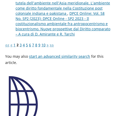
tutela dell’ambiente nell’Asia meridionale. L’ambiente
come diritto fondamentale nella Costituzione post
coloniale indiana e pakistana
,
DPCE Online: Vol. 58
No. SP2 (2023): DPCE Online - SP2 2023 - Il
costituzionalismo ambientale fra antropocentrismo e
biocentrismo. Nuove prospettive dal Diritto comparato
– A cura di D. Amirante e R. Tarchi
<<
<
1
2
3
4
5
6
7
8
9
10
>
>>
You may also
start an advanced similarity search
for this
article.