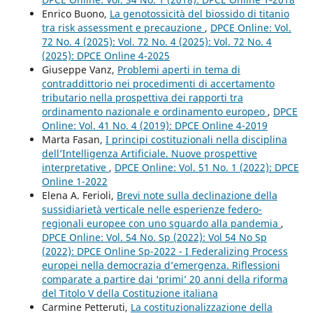
Enrico Buono,
La genotossicità del biossido di titanio
tra risk assessment e precauzione
,
DPCE Online: Vol.
72 No. 4 (2025): Vol. 72 No. 4 (2025): Vol. 72 No. 4
(2025): DPCE Online 4-2025
Giuseppe Vanz,
Problemi aperti in tema di
contraddittorio nei procedimenti di accertamento
tributario nella prospettiva dei rapporti tra
ordinamento nazionale e ordinamento europeo
,
DPCE
Online: Vol. 41 No. 4 (2019): DPCE Online 4-2019
Marta Fasan,
I principi costituzionali nella disciplina
dell’Intelligenza Artificiale. Nuove prospettive
interpretative
,
DPCE Online: Vol. 51 No. 1 (2022): DPCE
Online 1-2022
Elena A. Ferioli,
Brevi note sulla declinazione della
sussidiarietà verticale nelle esperienze federo-
regionali europee con uno sguardo alla pandemia
,
DPCE Online: Vol. 54 No. Sp (2022): Vol 54 No Sp
(2022): DPCE Online Sp-2022 - I Federalizing Process
europei nella democrazia d’emergenza. Riflessioni
comparate a partire dai ‘primi’ 20 anni della riforma
del Titolo V della Costituzione italiana
Carmine Petteruti,
La costituzionalizzazione della