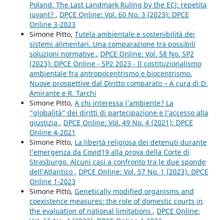
Poland. The Last Landmark Ruling by the ECJ: repetita
iuvant?
,
DPCE Online: Vol. 60 No. 3 (2023): DPCE
Online 3-2023
Simone Pitto,
Tutela ambientale e sostenibilità dei
sistemi alimentari. Una comparazione tra possibili
soluzioni normative
,
DPCE Online: Vol. 58 No. SP2
(2023): DPCE Online - SP2 2023 - Il costituzionalismo
ambientale fra antropocentrismo e biocentrismo.
Nuove prospettive dal Diritto comparato – A cura di D.
Amirante e R. Tarchi
Simone Pitto,
A chi interessa l’ambiente? La
“globalità” dei diritti di partecipazione e l’accesso alla
giustizia
,
DPCE Online: Vol. 49 No. 4 (2021): DPCE
Online 4-2021
Simone Pitto,
La libertà religiosa dei detenuti durante
l’emergenza da Covid19 alla prova della Corte di
Strasburgo. Alcuni casi a confronto tra le due sponde
dell’Atlantico
,
DPCE Online: Vol. 57 No. 1 (2023): DPCE
Online 1-2023
Simone Pitto,
Genetically modified organisms and
coexistence measures: the role of domestic courts in
the evaluation of national limitations
,
DPCE Online: