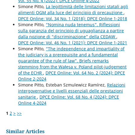
Vol. 55 No. 4 (2022): DPCE Online 4-2022
Simone Pitto,
La legittimità delle limitazioni statali agli
alimenti OGM alla luce del principio di precauzione
,
DPCE Online: Vol. 34 No. 1 (2018): DPCE Online 1-2018
Simone Pitto,
“Nomina nuda tenemus”. Riflessioni
sulla garanzia del principio di uguaglianza a partire
dalla nozione di “discriminazione” della CEDAW
,
DPCE Online: Vol. 46 No. 1 (2021): DPCE Online 1-2021
Simone Pitto,
“The independence and impartiality of
the judiciary is a prerequisite and a fundamental
guarantee of the rule of law”. Briefs remarks
stemming from the Wałęsa v. Poland pilot-judgement
of the ECHR
,
DPCE Online: Vol. 64 No. 2 (2024): DPCE
Online 2-2024
Simone Pitto, Esteban Szmulewicz Ramírez,
Relazioni
intergovernative e livelli essenziali delle prestazioni
sanitarie
,
DPCE Online: Vol. 68 No. 4 (2024): DPCE
Online 4-2024
1
2
>
>>
Similar Articles