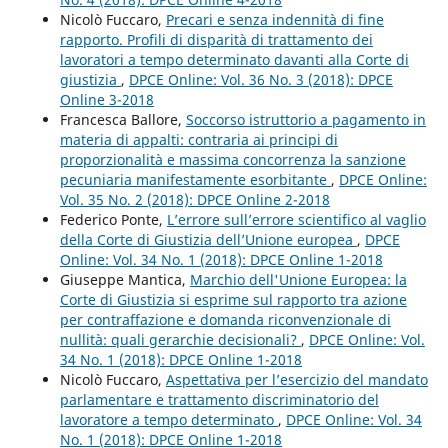
Nicolò Fuccaro,
Precari e senza indennità di fine
rapporto. Profili di disparità di trattamento dei
lavoratori a tempo determinato davanti alla Corte di
giustizia
,
DPCE Online: Vol. 36 No. 3 (2018): DPCE
Online 3-2018
Francesca Ballore,
Soccorso istruttorio a pagamento in
materia di appalti: contraria ai principi di
proporzionalità e massima concorrenza la sanzione
pecuniaria manifestamente esorbitante
,
DPCE Online:
Vol. 35 No. 2 (2018): DPCE Online 2-2018
Federico Ponte,
L’errore sull’errore scientifico al vaglio
della Corte di Giustizia dell’Unione europea
,
DPCE
Online: Vol. 34 No. 1 (2018): DPCE Online 1-2018
Giuseppe Mantica,
Marchio dell'Unione Europea: la
Corte di Giustizia si esprime sul rapporto tra azione
per contraffazione e domanda riconvenzionale di
nullità: quali gerarchie decisionali?
,
DPCE Online: Vol.
34 No. 1 (2018): DPCE Online 1-2018
Nicolò Fuccaro,
Aspettativa per l’esercizio del mandato
parlamentare e trattamento discriminatorio del
lavoratore a tempo determinato
,
DPCE Online: Vol. 34
No. 1 (2018): DPCE Online 1-2018