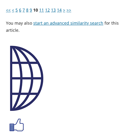
<<
<
5
6
7
8
9
10
11
12
13
14
>
>>
You may also
start an advanced similarity search
for this
article.