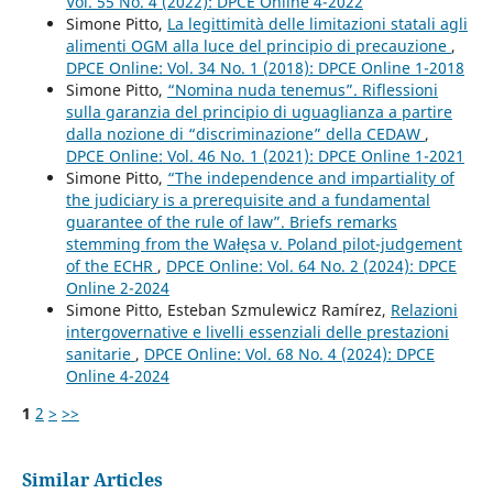
Vol. 55 No. 4 (2022): DPCE Online 4-2022
Simone Pitto,
La legittimità delle limitazioni statali agli
alimenti OGM alla luce del principio di precauzione
,
DPCE Online: Vol. 34 No. 1 (2018): DPCE Online 1-2018
Simone Pitto,
“Nomina nuda tenemus”. Riflessioni
sulla garanzia del principio di uguaglianza a partire
dalla nozione di “discriminazione” della CEDAW
,
DPCE Online: Vol. 46 No. 1 (2021): DPCE Online 1-2021
Simone Pitto,
“The independence and impartiality of
the judiciary is a prerequisite and a fundamental
guarantee of the rule of law”. Briefs remarks
stemming from the Wałęsa v. Poland pilot-judgement
of the ECHR
,
DPCE Online: Vol. 64 No. 2 (2024): DPCE
Online 2-2024
Simone Pitto, Esteban Szmulewicz Ramírez,
Relazioni
intergovernative e livelli essenziali delle prestazioni
sanitarie
,
DPCE Online: Vol. 68 No. 4 (2024): DPCE
Online 4-2024
1
2
>
>>
Similar Articles