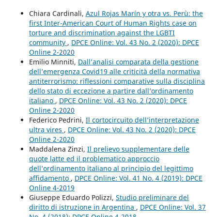
Chiara Cardinali,
Azul Rojas Marín y otra vs. Perù: the
first Inter-American Court of Human Rights case on
torture and discrimination against the LGBTI
community
,
DPCE Online: Vol. 43 No. 2 (2020): DPCE
Online 2-2020
Emilio Minniti,
Dall’analisi comparata della gestione
dell’emergenza Covid19 alle criticità della normativa
antiterrorismo: riflessioni comparative sulla disciplina
dello stato di eccezione a partire dall’ordinamento
italiano
,
DPCE Online: Vol. 43 No. 2 (2020): DPCE
Online 2-2020
Federico Pedrini,
Il cortocircuito dell’interpretazione
ultra vires
,
DPCE Online: Vol. 43 No. 2 (2020): DPCE
Online 2-2020
Maddalena Zinzi,
Il prelievo supplementare delle
quote latte ed il problematico approccio
dell’ordinamento italiano al principio del legittimo
affidamento
,
DPCE Online: Vol. 41 No. 4 (2019): DPCE
Online 4-2019
Giuseppe Eduardo Polizzi,
Studio preliminare del
diritto di istruzione in Argentina
,
DPCE Online: Vol. 37
No. 4 (2018): DPCE Online 4-2018