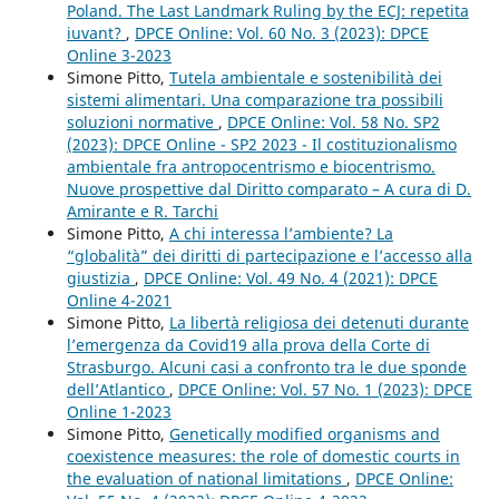
Poland. The Last Landmark Ruling by the ECJ: repetita
iuvant?
,
DPCE Online: Vol. 60 No. 3 (2023): DPCE
Online 3-2023
Simone Pitto,
Tutela ambientale e sostenibilità dei
sistemi alimentari. Una comparazione tra possibili
soluzioni normative
,
DPCE Online: Vol. 58 No. SP2
(2023): DPCE Online - SP2 2023 - Il costituzionalismo
ambientale fra antropocentrismo e biocentrismo.
Nuove prospettive dal Diritto comparato – A cura di D.
Amirante e R. Tarchi
Simone Pitto,
A chi interessa l’ambiente? La
“globalità” dei diritti di partecipazione e l’accesso alla
giustizia
,
DPCE Online: Vol. 49 No. 4 (2021): DPCE
Online 4-2021
Simone Pitto,
La libertà religiosa dei detenuti durante
l’emergenza da Covid19 alla prova della Corte di
Strasburgo. Alcuni casi a confronto tra le due sponde
dell’Atlantico
,
DPCE Online: Vol. 57 No. 1 (2023): DPCE
Online 1-2023
Simone Pitto,
Genetically modified organisms and
coexistence measures: the role of domestic courts in
the evaluation of national limitations
,
DPCE Online: