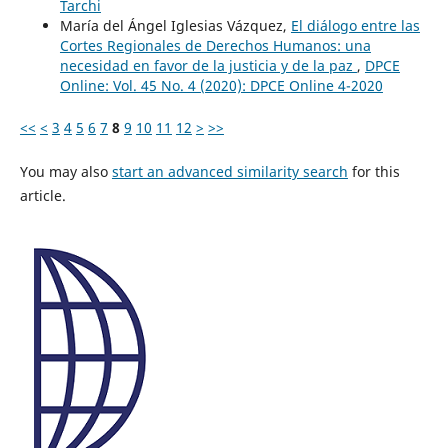
Tarchi
María del Ángel Iglesias Vázquez,
El diálogo entre las
Cortes Regionales de Derechos Humanos: una
necesidad en favor de la justicia y de la paz
,
DPCE
Online: Vol. 45 No. 4 (2020): DPCE Online 4-2020
<<
<
3
4
5
6
7
8
9
10
11
12
>
>>
You may also
start an advanced similarity search
for this
article.