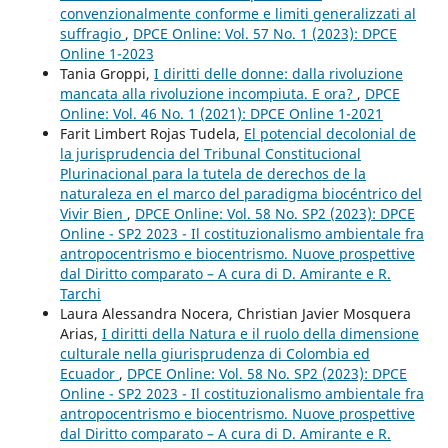
convenzionalmente conforme e limiti generalizzati al
suffragio
,
DPCE Online: Vol. 57 No. 1 (2023): DPCE
Online 1-2023
Tania Groppi,
I diritti delle donne: dalla rivoluzione
mancata alla rivoluzione incompiuta. E ora?
,
DPCE
Online: Vol. 46 No. 1 (2021): DPCE Online 1-2021
Farit Limbert Rojas Tudela,
El potencial decolonial de
la jurisprudencia del Tribunal Constitucional
Plurinacional para la tutela de derechos de la
naturaleza en el marco del paradigma biocéntrico del
Vivir Bien
,
DPCE Online: Vol. 58 No. SP2 (2023): DPCE
Online - SP2 2023 - Il costituzionalismo ambientale fra
antropocentrismo e biocentrismo. Nuove prospettive
dal Diritto comparato – A cura di D. Amirante e R.
Tarchi
Laura Alessandra Nocera, Christian Javier Mosquera
Arias,
I diritti della Natura e il ruolo della dimensione
culturale nella giurisprudenza di Colombia ed
Ecuador
,
DPCE Online: Vol. 58 No. SP2 (2023): DPCE
Online - SP2 2023 - Il costituzionalismo ambientale fra
antropocentrismo e biocentrismo. Nuove prospettive
dal Diritto comparato – A cura di D. Amirante e R.