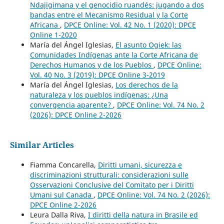
Ndajigimana y el genocidio ruandés: jugando a dos
bandas entre el Mecanismo Residual y la Corte
Africana
,
DPCE Online: Vol. 42 No. 1 (2020): DPCE
Online 1-2020
María del Ángel Iglesias,
El asunto Ogiek: las
Comunidades Indígenas ante la Corte Africana de
Derechos Humanos y de los Pueblos
,
DPCE Online:
Vol. 40 No. 3 (2019): DPCE Online 3-2019
María del Ángel Iglesias,
Los derechos de la
naturaleza y los pueblos indígenas: ¿Una
convergencia aparente?
,
DPCE Online: Vol. 74 No. 2
(2026): DPCE Online 2-2026
Similar Articles
Fiamma Concarella,
Diritti umani, sicurezza e
discriminazioni strutturali: considerazioni sulle
Osservazioni Conclusive del Comitato per i Diritti
Umani sul Canada
,
DPCE Online: Vol. 74 No. 2 (2026):
DPCE Online 2-2026
Leura Dalla Riva,
I diritti della natura in Brasile ed