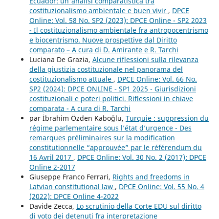
Ecuador: un'analisi comparatistica tra
costituzionalismo ambientale e buen vivir
,
DPCE
Online: Vol. 58 No. SP2 (2023): DPCE Online - SP2 2023
- Il costituzionalismo ambientale fra antropocentrismo
e biocentrismo. Nuove prospettive dal Diritto
comparato – A cura di D. Amirante e R. Tarchi
Luciana De Grazia,
Alcune riflessioni sulla rilevanza
della giustizia costituzionale nel panorama del
costituzionalismo attuale
,
DPCE Online: Vol. 66 No.
SP2 (2024): DPCE ONLINE - SP1 2025 - Giurisdizioni
costituzionali e poteri politici. Riflessioni in chiave
comparata - A cura di R. Tarchi
par İbrahim Özden Kaboğlu,
Turquie : suppression du
régime parlementaire sous l’état d’urgence - Des
remarques préliminaires sur la modification
constitutionnelle “approuvée” par le référendum du
16 Avril 2017
,
DPCE Online: Vol. 30 No. 2 (2017): DPCE
Online 2-2017
Giuseppe Franco Ferrari,
Rights and freedoms in
Latvian constitutional law
,
DPCE Online: Vol. 55 No. 4
(2022): DPCE Online 4-2022
Davide Zecca,
Lo scrutinio della Corte EDU sul diritto
di voto dei detenuti fra interpretazione