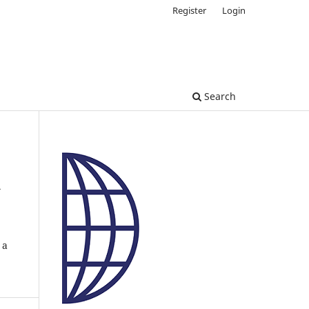
Register
Login
Search
a
 a