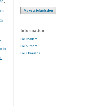
peo
,
Make a Submission
ine
 1-
Information
For Readers
E
For Authors
o in
For Librarians
 1