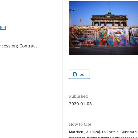
864
ncession; Contract
.pdf
Published
2020-01-08
How to Cite
Marchetti, A. (2020). La Corte di Giustizia si
pronuncia sull’illegittimità della proroga d