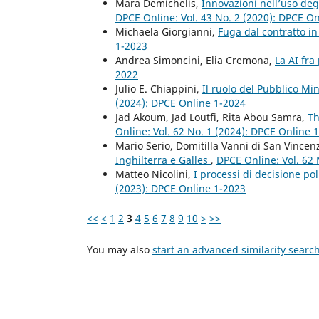
Mara Demichelis,
Innovazioni nell’uso deg
DPCE Online: Vol. 43 No. 2 (2020): DPCE O
Michaela Giorgianni,
Fuga dal contratto in
1-2023
Andrea Simoncini, Elia Cremona,
La AI fra
2022
Julio E. Chiappini,
Il ruolo del Pubblico Mi
(2024): DPCE Online 1-2024
Jad Akoum, Jad Loutfi, Rita Abou Samra,
Th
Online: Vol. 62 No. 1 (2024): DPCE Online 
Mario Serio, Domitilla Vanni di San Vincen
Inghilterra e Galles
,
DPCE Online: Vol. 62 
Matteo Nicolini,
I processi di decisione p
(2023): DPCE Online 1-2023
<<
<
1
2
3
4
5
6
7
8
9
10
>
>>
You may also
start an advanced similarity searc