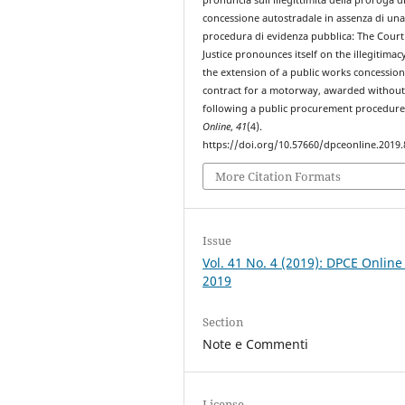
concessione autostradale in assenza di un
procedura di evidenza pubblica: The Court
Justice pronounces itself on the illegitimac
the extension of a public works concessio
contract for a motorway, awarded withou
following a public procurement procedur
Online
,
41
(4).
https://doi.org/10.57660/dpceonline.2019.
More Citation Formats
Issue
Vol. 41 No. 4 (2019): DPCE Online
2019
Section
Note e Commenti
License