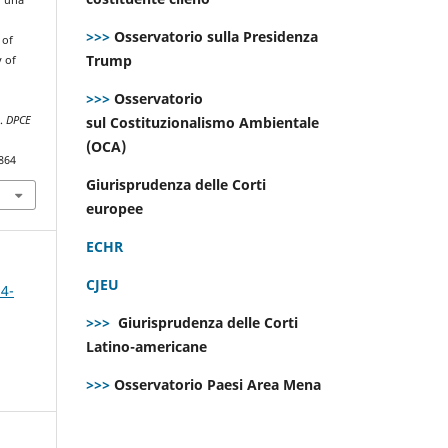
a
>>>
Osservatorio sulla Presidenza
 of
Trump
y of
n
>>>
Osservatorio
t
e.
DPCE
sul Costituzionalismo Ambientale
(OCA)
864
Giurisprudenza delle Corti
europee
ECHR
CJEU
 4-
>>>
Giurisprudenza delle Corti
Latino-americane
>>>
Osservatorio Paesi Area Mena