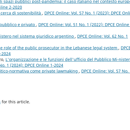
li spazi pubblici post-pandemia: il caso italiano nel contesto euro
nline 2-2020
 cerca di sostenibilità
,
DPCE Online: Vol. 57 No. 1 (2023): DPCE Onl
 pubblico e privato
,
DPCE Online: Vol. 51 No. 1 (2022): DPCE Online
nistero nel sistema giuridico argentino
,
DPCE Online: Vol. 62 No. 1
e role of the public prosecutor in the Lebanese legal system
,
DPC
1-2024
zo,
L'organizzazione e le funzioni dell'ufficio del Pubblico Mi-nister
No. 1 (2024): DPCE Online 1-2024
olitico-normativa come private lawmaking
,
DPCE Online: Vol. 57 No.
h
for this article.