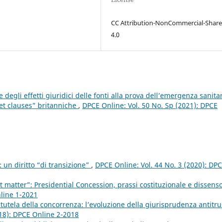
CC Attribution-NonCommercial-Share
4.0
 degli effetti giuridici delle fonti alla prova dell’emergenza sanitar
set clauses” britanniche
,
DPCE Online: Vol. 50 No. Sp (2021): DPCE
: un diritto “di transizione”
,
DPCE Online: Vol. 44 No. 3 (2020): DP
t matter”: Presidential Concession, prassi costituzionale e dissens
nline 1-2021
a tutela della concorrenza: l’evoluzione della giurisprudenza antitru
018): DPCE Online 2-2018