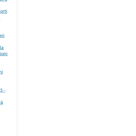
orti
-
oni
la
ioni
ni
5 -
tà