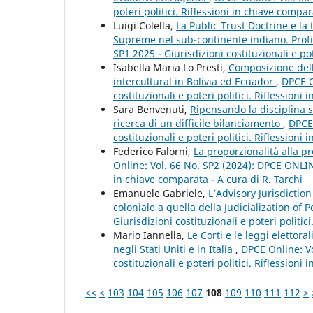
poteri politici. Riflessioni in chiave compar
Luigi Colella,
La Public Trust Doctrine e la 
Supreme nel sub-continente indiano. Profi
SP1 2025 - Giurisdizioni costituzionali e pot
Isabella Maria Lo Presti,
Composizione dell
intercultural in Bolivia ed Ecuador
,
DPCE O
costituzionali e poteri politici. Riflessioni
Sara Benvenuti,
Ripensando la disciplina su
ricerca di un difficile bilanciamento
,
DPCE 
costituzionali e poteri politici. Riflessioni
Federico Falorni,
La proporzionalità alla p
Online: Vol. 66 No. SP2 (2024): DPCE ONLINE 
in chiave comparata - A cura di R. Tarchi
Emanuele Gabriele,
L’Advisory Jurisdicti
coloniale a quella della Judicialization of P
Giurisdizioni costituzionali e poteri politic
Mario Iannella,
Le Corti e le leggi elettor
negli Stati Uniti e in Italia
,
DPCE Online: Vo
costituzionali e poteri politici. Riflessioni
<<
<
103
104
105
106
107
108
109
110
111
112
>