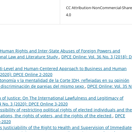
CC Attribution-NonCommercial-Share
4.0
 Human Rights and Inter-State Abuses of Foreign Powers and
onal Law and Literature Study
,
DPCE Online: Vol. 36 No. 3 (2018): 
lti-Level and Human-Centered Approach to Business and Human
 (2020): DPCE Online 2-2020
tonomía y la mentalidad de la Corte IDH, reflejadas en su opinión
o discriminación de parejas del mismo sexo
,
DPCE Online: Vol. 35 N
of Justice: On The International Lawfulness and Legitimacy of
4 No. 3 (2020): DPCE Online 3-2020
sibility of restricting political rights of elected individuals and the
ations, the rights of voters, and the rights of the elected
,
DPCE
4-2020
Justiciability of the Right to Health and Supervision of Immediate