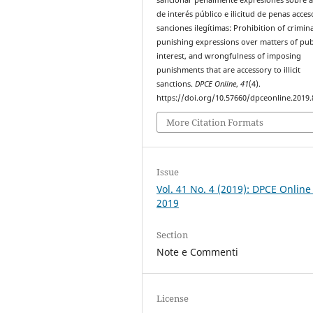
de interés público e ilicitud de penas acces
sanciones ilegítimas: Prohibition of crimina
punishing expressions over matters of pub
interest, and wrongfulness of imposing
punishments that are accessory to illicit
sanctions.
DPCE Online
,
41
(4).
https://doi.org/10.57660/dpceonline.2019.
More Citation Formats
Issue
Vol. 41 No. 4 (2019): DPCE Online
2019
Section
Note e Commenti
License