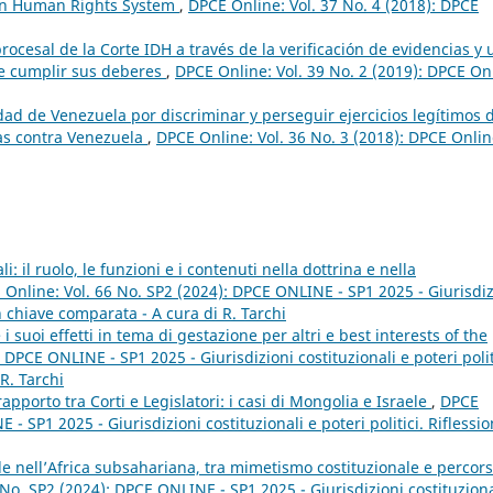
ican Human Rights System
,
DPCE Online: Vol. 37 No. 4 (2018): DPCE
rocesal de la Corte IDH a través de la verificación de evidencias y
 de cumplir sus deberes
,
DPCE Online: Vol. 39 No. 2 (2019): DPCE On
dad de Venezuela por discriminar y perseguir ejercicios legítimos 
tras contra Venezuela
,
DPCE Online: Vol. 36 No. 3 (2018): DPCE Onlin
i: il ruolo, le funzioni e i contenuti nella dottrina e nella
Online: Vol. 66 No. SP2 (2024): DPCE ONLINE - SP1 2025 - Giurisdiz
 in chiave comparata - A cura di R. Tarchi
e i suoi effetti in tema di gestazione per altri e best interests of the
 DPCE ONLINE - SP1 2025 - Giurisdizioni costituzionali e poteri polit
R. Tarchi
rapporto tra Corti e Legislatori: i casi di Mongolia e Israele
,
DPCE
- SP1 2025 - Giurisdizioni costituzionali e poteri politici. Riflessio
ale nell’Africa subsahariana, tra mimetismo costituzionale e percors
No. SP2 (2024): DPCE ONLINE - SP1 2025 - Giurisdizioni costituziona