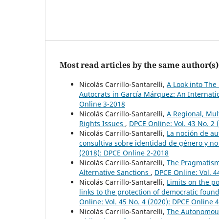
Most read articles by the same author(s)
Nicolás Carrillo-Santarelli,
A Look into The
Autocrats in García Márquez: An Internati
Online 3-2018
Nicolás Carrillo-Santarelli,
A Regional, Mu
Rights Issues
,
DPCE Online: Vol. 43 No. 2
Nicolás Carrillo-Santarelli,
La noción de au
consultiva sobre identidad de género y n
(2018): DPCE Online 2-2018
Nicolás Carrillo-Santarelli,
The Pragmatism 
Alternative Sanctions
,
DPCE Online: Vol. 4
Nicolás Carrillo-Santarelli,
Limits on the pos
links to the protection of democratic found
Online: Vol. 45 No. 4 (2020): DPCE Online 
Nicolás Carrillo-Santarelli,
The Autonomous 