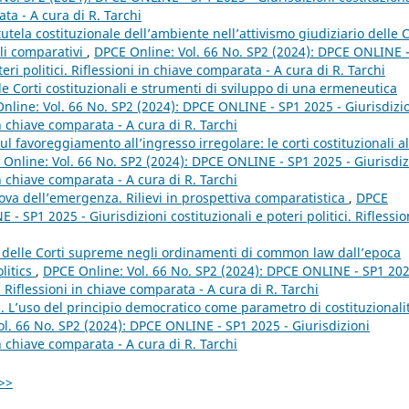
ata - A cura di R. Tarchi
tutela costituzionale dell’ambiente nell’attivismo giudiziario delle C
li comparativi
,
DPCE Online: Vol. 66 No. SP2 (2024): DPCE ONLINE 
eri politici. Riflessioni in chiave comparata - A cura di R. Tarchi
e Corti costituzionali e strumenti di sviluppo di una ermeneutica
nline: Vol. 66 No. SP2 (2024): DPCE ONLINE - SP1 2025 - Giurisdizi
 in chiave comparata - A cura di R. Tarchi
l favoreggiamento all’ingresso irregolare: le corti costituzionali al
Online: Vol. 66 No. SP2 (2024): DPCE ONLINE - SP1 2025 - Giurisdiz
 in chiave comparata - A cura di R. Tarchi
rova dell’emergenza. Rilievi in prospettiva comparatistica
,
DPCE
- SP1 2025 - Giurisdizioni costituzionali e poteri politici. Riflessio
on delle Corti supreme negli ordinamenti di common law dall’epoca
olitics
,
DPCE Online: Vol. 66 No. SP2 (2024): DPCE ONLINE - SP1 202
i. Riflessioni in chiave comparata - A cura di R. Tarchi
ali. L’uso del principio democratico come parametro di costituzionali
l. 66 No. SP2 (2024): DPCE ONLINE - SP1 2025 - Giurisdizioni
 in chiave comparata - A cura di R. Tarchi
>>