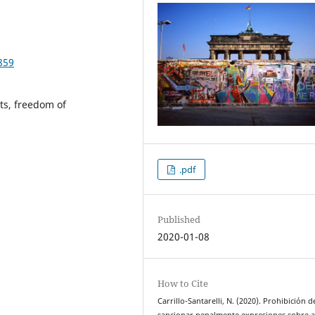
859
ts, freedom of
.pdf
Published
2020-01-08
How to Cite
Carrillo-Santarelli, N. (2020). Prohibición d
sancionar penalmente expresiones sobre 