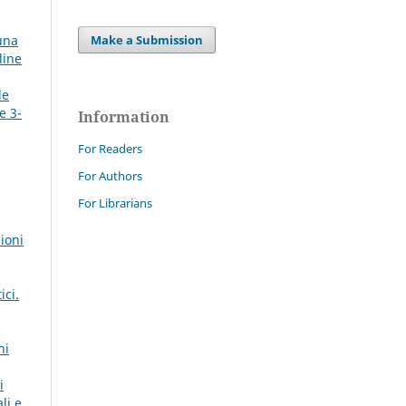
Make a Submission
 una
line
de
e 3-
Information
For Readers
For Authors
For Librarians
ioni
ici.
ni
i
li e