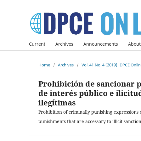
Current
Archives
Announcements
About
Home
/
Archives
/
Vol. 41 No. 4 (2019): DPCE Onli
Prohibición de sancionar 
de interés público e ilicit
ilegítimas
Prohibition of criminally punishing expressions 
punishments that are accessory to illicit sanctio