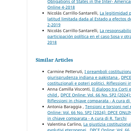
Obligations of States in the Inter- Amer
Online 4-2018
Nicolás Carrillo-Santarelli,
La legitimidad p
latitud limitada dada al Estado a efectos
2-2019
Nicolás Carrillo-Santarelli,
La responsabili
participación política en el caso Sosa y o
2018
Similar Articles
Carmine Petteruti,
I preamboli costituzional
giurisprudenza indiana e pakistana
,
DPCE 
costituzionali e poteri politici. Riflessioni
Anna Camilla Visconti,
Il dialogo tra Corti 
child
,
DPCE Online: Vol. 66 No. SP2 (2024):
Riflessioni in chiave comparata - A cura di 
Antonia Baraggia ,
Tensioni e torsioni nel 
Online: Vol. 66 No. SP2 (2024): DPCE ONLINE 
in chiave comparata - A cura di R. Tarchi
Valentina Carlino,
La giustizia costituzion
evolutivi eterogenei
,
DPCE Online: Vol. 66 