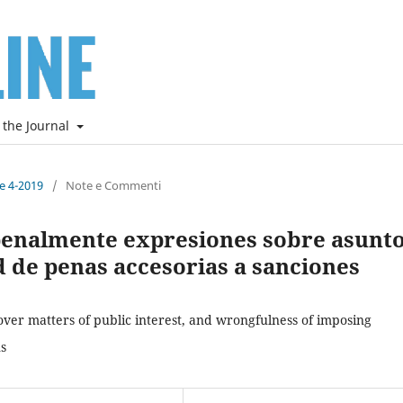
 the Journal
ne 4-2019
/
Note e Commenti
penalmente expresiones sobre asunt
ud de penas accesorias a sanciones
over matters of public interest, and wrongfulness of imposing
ns