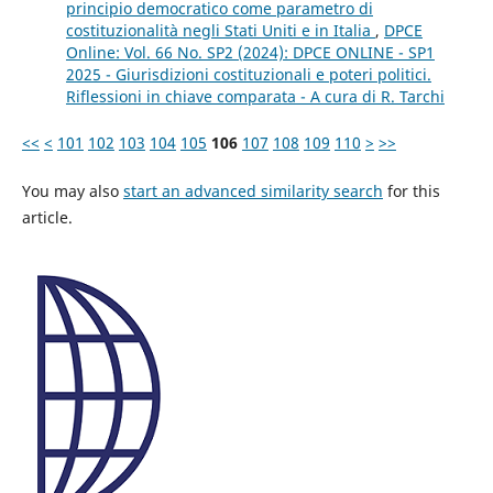
principio democratico come parametro di
costituzionalità negli Stati Uniti e in Italia
,
DPCE
Online: Vol. 66 No. SP2 (2024): DPCE ONLINE - SP1
2025 - Giurisdizioni costituzionali e poteri politici.
Riflessioni in chiave comparata - A cura di R. Tarchi
<<
<
101
102
103
104
105
106
107
108
109
110
>
>>
You may also
start an advanced similarity search
for this
article.