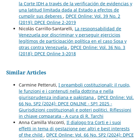
la Corte IDH a través de la verificación de evidencias y
una latitud limitada dada al Estado a efectos de
cumplir sus deberes
,
DPCE Online: Vol. 39 No. 2
(2019): DPCE Online 2-2019
Nicolás Carrillo-Santarelli,
La responsabilidad de
Venezuela por discriminar y perseguir ejercicios
legítimos de participación política en el caso Sosa y
otras contra Venezuela
,
DPCE Online: Vol. 36 No. 3
(2018): DPCE Online 3-2018
Similar Articles
Carmine Petteruti,
I preamboli costituzionali: il ruolo,
le funzioni e i contenuti nella dottrina e nella
giurisprudenza indiana e pakistana
,
DPCE Online: Vol.
66 No. SP2 (2024): DPCE ONLINE - SP1 2025 -
Giurisdizioni costituzionali e poteri politici. Riflessioni
in chiave comparata - A cura di R. Tarchi
Anna Camilla Visconti,
Il dialogo tra Corti e i suoi
effetti in tema di gestazione per altri e best interests
of the child
,
DPCE Online: Vol. 66 No. SP2 (2024): DPCE