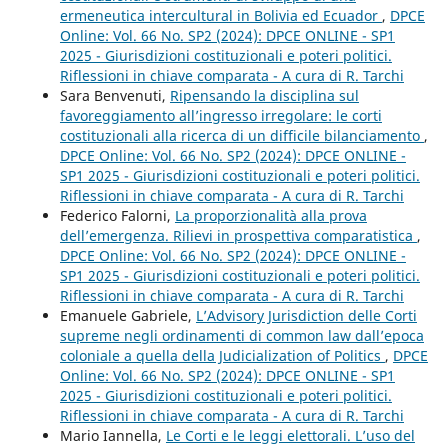
ermeneutica intercultural in Bolivia ed Ecuador
,
DPCE
Online: Vol. 66 No. SP2 (2024): DPCE ONLINE - SP1
2025 - Giurisdizioni costituzionali e poteri politici.
Riflessioni in chiave comparata - A cura di R. Tarchi
Sara Benvenuti,
Ripensando la disciplina sul
favoreggiamento all’ingresso irregolare: le corti
costituzionali alla ricerca di un difficile bilanciamento
,
DPCE Online: Vol. 66 No. SP2 (2024): DPCE ONLINE -
SP1 2025 - Giurisdizioni costituzionali e poteri politici.
Riflessioni in chiave comparata - A cura di R. Tarchi
Federico Falorni,
La proporzionalità alla prova
dell’emergenza. Rilievi in prospettiva comparatistica
,
DPCE Online: Vol. 66 No. SP2 (2024): DPCE ONLINE -
SP1 2025 - Giurisdizioni costituzionali e poteri politici.
Riflessioni in chiave comparata - A cura di R. Tarchi
Emanuele Gabriele,
L’Advisory Jurisdiction delle Corti
supreme negli ordinamenti di common law dall’epoca
coloniale a quella della Judicialization of Politics
,
DPCE
Online: Vol. 66 No. SP2 (2024): DPCE ONLINE - SP1
2025 - Giurisdizioni costituzionali e poteri politici.
Riflessioni in chiave comparata - A cura di R. Tarchi
Mario Iannella,
Le Corti e le leggi elettorali. L’uso del