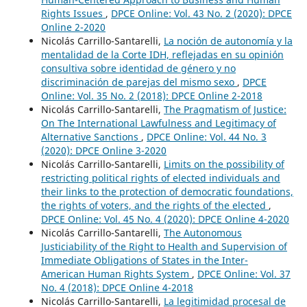
Rights Issues
,
DPCE Online: Vol. 43 No. 2 (2020): DPCE
Online 2-2020
Nicolás Carrillo-Santarelli,
La noción de autonomía y la
mentalidad de la Corte IDH, reflejadas en su opinión
consultiva sobre identidad de género y no
discriminación de parejas del mismo sexo
,
DPCE
Online: Vol. 35 No. 2 (2018): DPCE Online 2-2018
Nicolás Carrillo-Santarelli,
The Pragmatism of Justice:
On The International Lawfulness and Legitimacy of
Alternative Sanctions
,
DPCE Online: Vol. 44 No. 3
(2020): DPCE Online 3-2020
Nicolás Carrillo-Santarelli,
Limits on the possibility of
restricting political rights of elected individuals and
their links to the protection of democratic foundations,
the rights of voters, and the rights of the elected
,
DPCE Online: Vol. 45 No. 4 (2020): DPCE Online 4-2020
Nicolás Carrillo-Santarelli,
The Autonomous
Justiciability of the Right to Health and Supervision of
Immediate Obligations of States in the Inter-
American Human Rights System
,
DPCE Online: Vol. 37
No. 4 (2018): DPCE Online 4-2018
Nicolás Carrillo-Santarelli,
La legitimidad procesal de