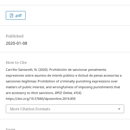
.pdf
Published
2020-01-08
How to Cite
Carrillo-Santarelli, N. (2020). Prohibición de sancionar penalmente
expresiones sobre asuntos de interés público e ilicitud de penas accesorias a
sanciones ilegítimas: Prohibition of criminally punishing expressions over
matters of public interest, and wrongfulness of imposing punishments that
are accessory to illicit sanctions.
DPCE Online
,
41
(4).
https://doi.org/10.57660/dpceonline.2019.859
More Citation Formats
Issue