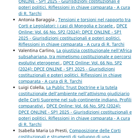
ONLINE - SP1 2025 - Giurisdizioni costituzionali e
poteri politici. Riflessioni in chiave comparata - A cura
di R. Tarchi
Antonia Baraggia ,
Tensioni e torsioni nel rapporto tra
Corti e Legislatori: i casi di Mongolia e Israele
,
DPCE
Online: Vol. 66 No. SP2 (2024): DPCE ONLINE - SP1
2025 - Giurisdizioni costituzionali e poteri politici.
Riflessioni in chiave comparata - A cura di R. Tarchi
Valentina Carlino,
La giustizia costituzionale nell’Africa
subsahariana, tra mimetismo costituzionale e percorsi
evolutivi eterogenei
,
DPCE Online: Vol. 66 No. SP2
(2024): DPCE ONLINE - SP1 2025 - Giurisdizioni
costituzionali e poteri politici. Riflessioni in chiave
comparata - A cura di R. Tarchi
Luigi Colella,
La Public Trust Doctrine e la tutela
costituzionale dell’ambiente nell’attivismo giudiziario
delle Corti Supreme nel sub-continente indiano. Profili
comparativi
,
DPCE Online: Vol. 66 No. SP2 (2024):
DPCE ONLINE - SP1 2025 - Giurisdizioni costituzionali e
poteri politici. Riflessioni in chiave comparata - A cura
di R. Tarchi
Isabella Maria Lo Presti,
Composizione delle Corti
costituzionali e strumenti di sviluppo di una