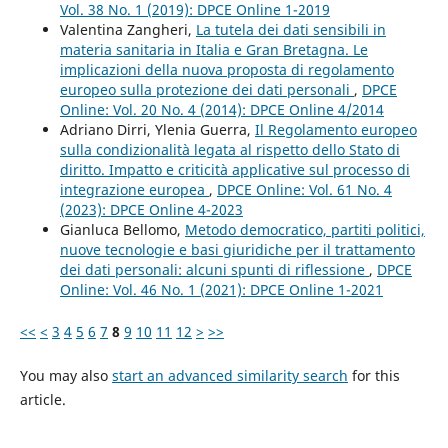
Vol. 38 No. 1 (2019): DPCE Online 1-2019
Valentina Zangheri,
La tutela dei dati sensibili in
materia sanitaria in Italia e Gran Bretagna. Le
implicazioni della nuova proposta di regolamento
europeo sulla protezione dei dati personali
,
DPCE
Online: Vol. 20 No. 4 (2014): DPCE Online 4/2014
Adriano Dirri, Ylenia Guerra,
Il Regolamento europeo
sulla condizionalità legata al rispetto dello Stato di
diritto. Impatto e criticità applicative sul processo di
integrazione europea
,
DPCE Online: Vol. 61 No. 4
(2023): DPCE Online 4-2023
Gianluca Bellomo,
Metodo democratico, partiti politici,
nuove tecnologie e basi giuridiche per il trattamento
dei dati personali: alcuni spunti di riflessione
,
DPCE
Online: Vol. 46 No. 1 (2021): DPCE Online 1-2021
<<
<
3
4
5
6
7
8
9
10
11
12
>
>>
You may also
start an advanced similarity search
for this
article.