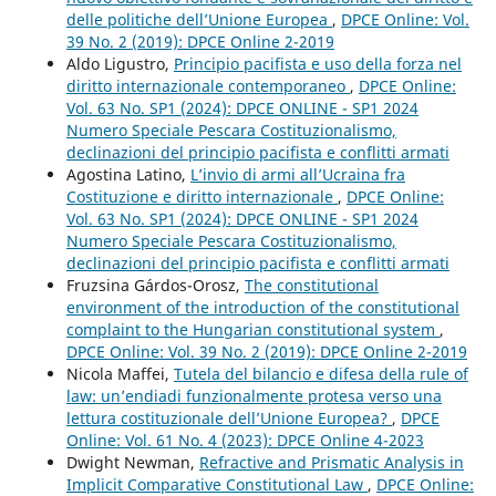
delle politiche dell’Unione Europea
,
DPCE Online: Vol.
39 No. 2 (2019): DPCE Online 2-2019
Aldo Ligustro,
Principio pacifista e uso della forza nel
diritto internazionale contemporaneo
,
DPCE Online:
Vol. 63 No. SP1 (2024): DPCE ONLINE - SP1 2024
Numero Speciale Pescara Costituzionalismo,
declinazioni del principio pacifista e conflitti armati
Agostina Latino,
L’invio di armi all’Ucraina fra
Costituzione e diritto internazionale
,
DPCE Online:
Vol. 63 No. SP1 (2024): DPCE ONLINE - SP1 2024
Numero Speciale Pescara Costituzionalismo,
declinazioni del principio pacifista e conflitti armati
Fruzsina Gárdos-Orosz,
The constitutional
environment of the introduction of the constitutional
complaint to the Hungarian constitutional system
,
DPCE Online: Vol. 39 No. 2 (2019): DPCE Online 2-2019
Nicola Maffei,
Tutela del bilancio e difesa della rule of
law: un’endiadi funzionalmente protesa verso una
lettura costituzionale dell’Unione Europea?
,
DPCE
Online: Vol. 61 No. 4 (2023): DPCE Online 4-2023
Dwight Newman,
Refractive and Prismatic Analysis in
Implicit Comparative Constitutional Law
,
DPCE Online: