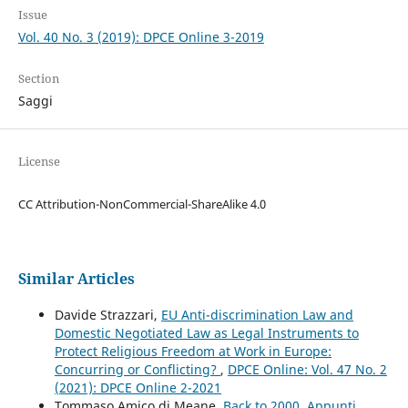
Issue
Vol. 40 No. 3 (2019): DPCE Online 3-2019
Section
Saggi
License
CC Attribution-NonCommercial-ShareAlike 4.0
Similar Articles
Davide Strazzari,
EU Anti-discrimination Law and
Domestic Negotiated Law as Legal Instruments to
Protect Religious Freedom at Work in Europe:
Concurring or Conflicting?
,
DPCE Online: Vol. 47 No. 2
(2021): DPCE Online 2-2021
Tommaso Amico di Meane,
Back to 2000. Appunti