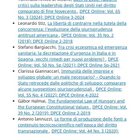
critici sulla leadership degli Stati Uniti nel diritto
comparato di fine Novecento
,
DPCE Online: Vol. 65
No. 3 (2024): DPCE Online 3-2024
Leonardo Stiz,
La libertà di contrarre nella tutela della
concorrenza: l’evoluzione della giurisprudenza
antitrust americana
,
DPCE Online: Vol. 35 No. 2
(2018): DPCE Online 2-2018
Stefano Bargiacchi,
Tra crisi economica ed emergenza
sanitaria: la decretazione d’urgenza in Italia e in
Spagna, vecchi rimedi per nuovi problemi?
,
DPCE
Online: Vol. 50 No. Sp (2021): DPCE Online Sp-2021
Clarissa Giannaccari,
Immunità delle imprese e
sviluppo globale: un male necessario? – Quando lo
Stato retrocede dalle politiche di sviluppo: comparare
alcune suggestioni giurisprudenziali
,
DPCE Online:
Vol. 55 No. 4 (2022): DPCE Online 4-2022
Gábor Halmai,
The Fundamental Law of Hungary and
the European Constitutional Values
,
DPCE Online: Vol.
39 No. 2 (2019): DPCE Online 2-2019
Antonio Iannuzzi,
Le forme di produzione delle fonti a
contenuto tecnicoscientifico nell’epoca del diritto
transnazionale
,
DPCE Online: Vol. 44 No. 3 (2020):