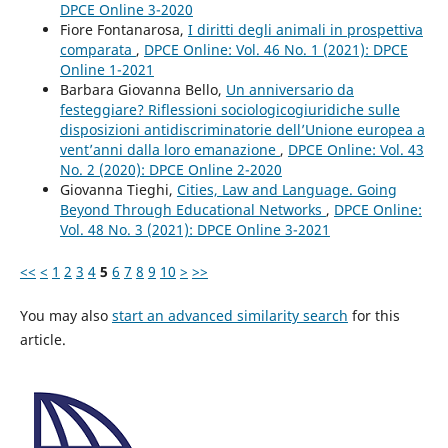
DPCE Online 3-2020
Fiore Fontanarosa,
I diritti degli animali in prospettiva
comparata
,
DPCE Online: Vol. 46 No. 1 (2021): DPCE
Online 1-2021
Barbara Giovanna Bello,
Un anniversario da
festeggiare? Riflessioni sociologicogiuridiche sulle
disposizioni antidiscriminatorie dell’Unione europea a
vent’anni dalla loro emanazione
,
DPCE Online: Vol. 43
No. 2 (2020): DPCE Online 2-2020
Giovanna Tieghi,
Cities, Law and Language. Going
Beyond Through Educational Networks
,
DPCE Online:
Vol. 48 No. 3 (2021): DPCE Online 3-2021
<<
<
1
2
3
4
5
6
7
8
9
10
>
>>
You may also
start an advanced similarity search
for this
article.