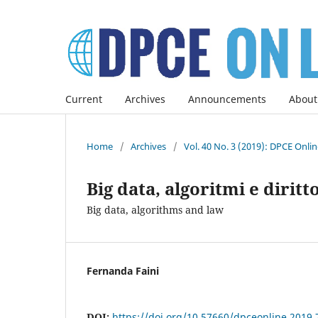
Current
Archives
Announcements
About
Home
/
Archives
/
Vol. 40 No. 3 (2019): DPCE Onli
Big data, algoritmi e diritt
Big data, algorithms and law
Fernanda Faini
DOI:
https://doi.org/10.57660/dpceonline.2019.