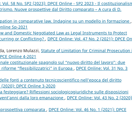
 Vol. 58 No. SP2 (2023): DPCE Online - SP2 2023 - Il costituzionalis
rismo. Nuove prospettive dal Diritto comparato – A cura di D.
pation in comparative law. Indagine su un modello in formazione
,
Online Sp-2021
aw and Domestic Negotiated Law as Legal Instruments to Protect
urring or Conflicting?
,
DPCE Online: Vol. 47 No. 2 (2021): DPCE On
nda, Lorenzo Mulazzi,
Statute of Limitation for Criminal Prosecution 
 DPCE Online 4-2021
nale costituzionale spagnolo sul “nuovo diritto del lavoro”: due
e riforme “flessibilizzatrici” in Europa
,
DPCE Online: Vol. 31 No. 3
lle fonti a contenuto tecnicoscientifico nell’epoca del diritto
3 (2020): DPCE Online 3-2020
 festeggiare? Riflessioni sociologicogiuridiche sulle disposizioni
 vent’anni dalla loro emanazione
,
DPCE Online: Vol. 43 No. 2 (2020)
in prospettiva comparata
,
DPCE Online: Vol. 46 No. 1 (2021): DPCE