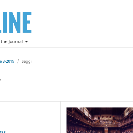
 the Journal
ne 3-2019
/
Saggi
o
785