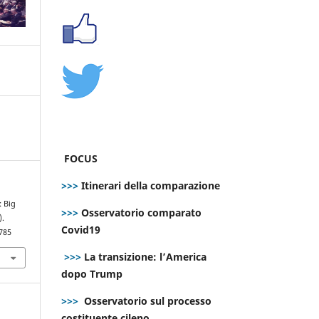
FOCUS
>>>
Itinerari della comparazione
: Big
>>>
Osservatorio comparato
).
Covid19
785
>>>
La transizione: l’America
dopo Trump
>>>
Osservatorio sul processo
costituente cileno