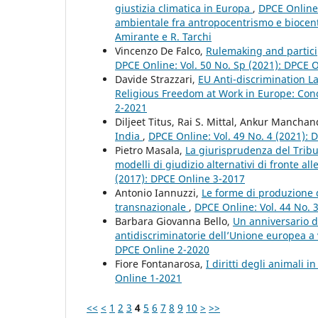
giustizia climatica in Europa
,
DPCE Online:
ambientale fra antropocentrismo e biocent
Amirante e R. Tarchi
Vincenzo De Falco,
Rulemaking and partici
DPCE Online: Vol. 50 No. Sp (2021): DPCE 
Davide Strazzari,
EU Anti-discrimination L
Religious Freedom at Work in Europe: Conc
2-2021
Diljeet Titus, Rai S. Mittal, Ankur Mancha
India
,
DPCE Online: Vol. 49 No. 4 (2021):
Pietro Masala,
La giurisprudenza del Tribu
modelli di giudizio alternativi di fronte all
(2017): DPCE Online 3-2017
Antonio Iannuzzi,
Le forme di produzione de
transnazionale
,
DPCE Online: Vol. 44 No. 
Barbara Giovanna Bello,
Un anniversario da
antidiscriminatorie dell’Unione europea a
DPCE Online 2-2020
Fiore Fontanarosa,
I diritti degli animali 
Online 1-2021
<<
<
1
2
3
4
5
6
7
8
9
10
>
>>