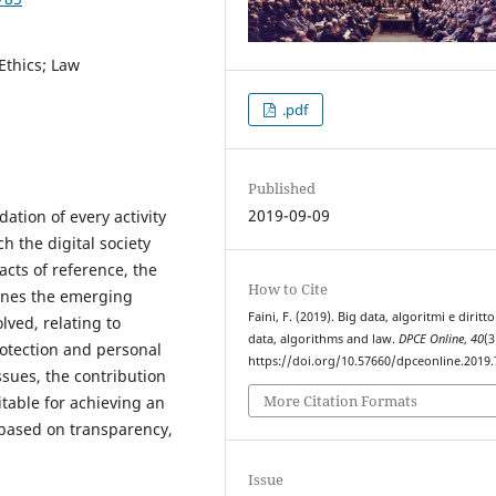
Ethics; Law
.pdf
Published
2019-09-09
dation of every activity
h the digital society
acts of reference, the
How to Cite
mines the emerging
Faini, F. (2019). Big data, algoritmi e diritto
lved, relating to
data, algorithms and law.
DPCE Online
,
40
(3
rotection and personal
https://doi.org/10.57660/dpceonline.2019.
issues, the contribution
More Citation Formats
itable for achieving an
 based on transparency,
Issue