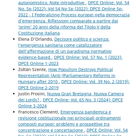
autonomistico. Note introduttive
,
DPCE Online: Vol. 54
No. Sp (2022): Vol 54 No Sp (2022): DPCE Online Sp-
2022 - I Federalizing Process europei nella democrazia
d’emergenza. Riflessioni comparate a partire dai
‘primi’ 20 anni della riforma del Titolo V della
Costituzione italiana
Elena D'Orlando,
Decisore politico e scienza:
l’emergenza sanitaria come catalizzatore
dell’affermazione di un paradigma normativo
evidence-based
,
DPCE Online: Vol. 57 No. 1 (2023):
DPCE Online 1-2023
Zoltán Szente,
How Populism Destroys Political
Representation (Anti-)Parliamentary Reforms in
Hungary after 2010
,
DPCE Online: Vol. 39 No. 2 (2019):
DPCE Online 2-2019
Justin Frosini,
Nuova Gran Bretagna, Nuova Camera
dei Lords?
,
DPCE Online: Vol. 65 No. 3 (2024): DPCE
Online 3-2024
Francesco Clementi,
Emergenza pandemica e
revisione costituzionale nei principali ordinamenti
composti europei: problemi e prospettive tra
concentrazione e concertazione
,
DPCE Online: Vol. 54