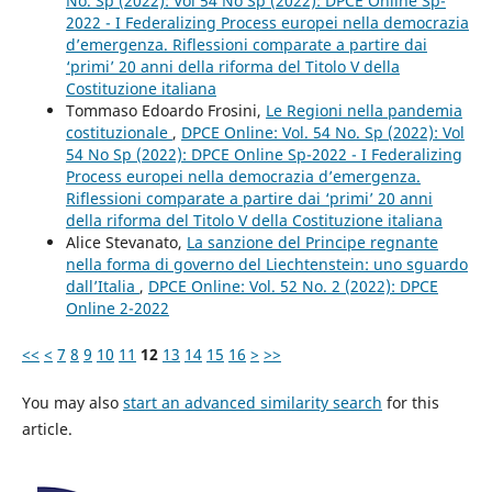
No. Sp (2022): Vol 54 No Sp (2022): DPCE Online Sp-
2022 - I Federalizing Process europei nella democrazia
d’emergenza. Riflessioni comparate a partire dai
‘primi’ 20 anni della riforma del Titolo V della
Costituzione italiana
Tommaso Edoardo Frosini,
Le Regioni nella pandemia
costituzionale
,
DPCE Online: Vol. 54 No. Sp (2022): Vol
54 No Sp (2022): DPCE Online Sp-2022 - I Federalizing
Process europei nella democrazia d’emergenza.
Riflessioni comparate a partire dai ‘primi’ 20 anni
della riforma del Titolo V della Costituzione italiana
Alice Stevanato,
La sanzione del Principe regnante
nella forma di governo del Liechtenstein: uno sguardo
dall’Italia
,
DPCE Online: Vol. 52 No. 2 (2022): DPCE
Online 2-2022
<<
<
7
8
9
10
11
12
13
14
15
16
>
>>
You may also
start an advanced similarity search
for this
article.