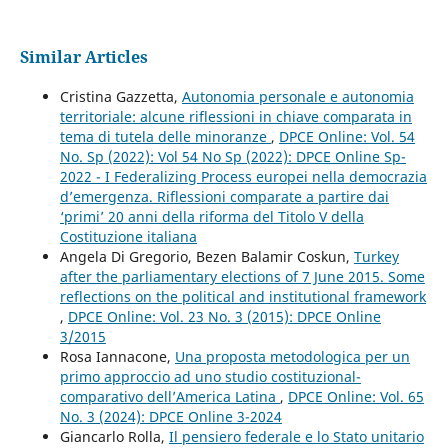
Similar Articles
Cristina Gazzetta,
Autonomia personale e autonomia
territoriale: alcune riflessioni in chiave comparata in
tema di tutela delle minoranze
,
DPCE Online: Vol. 54
No. Sp (2022): Vol 54 No Sp (2022): DPCE Online Sp-
2022 - I Federalizing Process europei nella democrazia
d’emergenza. Riflessioni comparate a partire dai
‘primi’ 20 anni della riforma del Titolo V della
Costituzione italiana
Angela Di Gregorio, Bezen Balamir Coskun,
Turkey
after the parliamentary elections of 7 June 2015. Some
reflections on the political and institutional framework
,
DPCE Online: Vol. 23 No. 3 (2015): DPCE Online
3/2015
Rosa Iannacone,
Una proposta metodologica per un
primo approccio ad uno studio costituzional-
comparativo dell’America Latina
,
DPCE Online: Vol. 65
No. 3 (2024): DPCE Online 3-2024
Giancarlo Rolla,
Il pensiero federale e lo Stato unitario