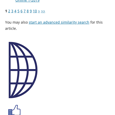
Online 1-2019
1
2
3
4
5
6
7
8
9
10
>
>>
You may also
start an advanced similarity search
for this
article.