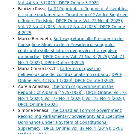
Vol. 44 No. 3 (2020): DPCE Online 3-2020
Fabrizio Rossi,
La III Repubblica. Regime di Assemblea
o regime parlamentare “inautentico”? André Siegfried
o Robert Redslob
,
DPCE Online: Vol. 72 No. 4 (2025):
Vol. 72 No. 4 (2025): Vol. 72 No. 4 (2025): DPCE Online
4-2025
Marco Benedetti,
Sottosegretario alla Presidenza del
Consiglio e Ministro de la Presidencia spagnolo:
contributo sulla struttura dei governi tra regole e
dinamiche
,
DPCE Online: Vol. 71 No. 3 (2025): Vol. 71
No. 3 (2025): DPCE Online 3-2025
Maria Chiara Locchi,
La forma di governo
nell’evoluzione del costituzionalismo cubano
,
DPCE
Online: Vol. 42 No. 1 (2020): DPCE Online 1-2020
Aurela Anastasi,
The form of government in the
Republic of Albania (1925–1928)
,
DPCE Online: Vol. 73
No. 1 (2026): Vol. 73 No. 1 (2026): Vol. 73 No. 1 (2026):
DPCE Online 1-2026
Simone Penasa,
The Canadian Form of Government:
Reconciling Parliamentary Sovereignty and Executive
Dominance under a System of Constitutional
Supremacy
,
DPCE Online: Vol. 38 No. 1 (2019): DPCE